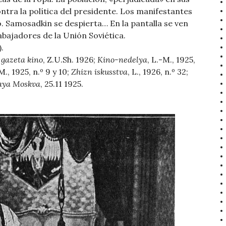
tra la política del presidente. Los manifestantes
. Samosadkin se despierta… En la pantalla se ven
bajadores de la Unión Soviética.
.
gazeta kino
, Z.U.Sh. 1926;
Kino-nedelya
, L.-M., 1925,
 M., 1925, n.º 9 y 10;
Zhizn iskusstva
, L., 1926, n.º 32;
aya Moskva
, 25.11 1925.