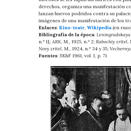
derechos, organiza una manifestación con
lanzan huevos podridos contra su palacio
imágenes de una manifestación de los tra
Enlaces
:
Kino-teatr
,
Wikipedia
(en ruso)
Bibliografía de la época
:
Leningradskaya 
n.º Ц;
ARK
, M., 1925, n.º 2;
Rabochiy zritel
,
Novy zritel
, M., 1924, n.º 34 y 35;
Vecherny
Fuentes
: SKhF 1961, vol. 1, p. 71