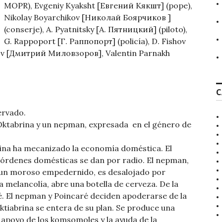
MOPR), Evgeniy Kyaksht [Евгений Кякшт] (pope),
Nikolay Boyarchikov [Николай Боярчиков ]
(conserje), A. Pyatnitsky [А. Пятницкий] (piloto),
G. Rappoport [Г. Раппопорт] (policía), D. Fishov
rov [Дмитрий Миловзоров], Valentin Parnakh
.
C
ervado.
 Oktabrina y un nepman, expresada en el género de
na ha mecanizado la economía doméstica. El
s órdenes domésticas se dan por radio. El nepman,
 un moroso empedernido, es desalojado por
a melancolía, abre una botella de cerveza. De la
é. El nepman y Poincaré deciden apoderarse de la
ktiabrina se entera de su plan. Se produce una
l apoyo de los komsomoles y la ayuda de la