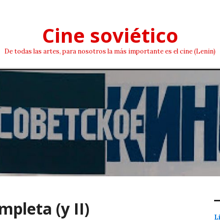
Cine soviético
De todas las artes, para nosotros la más importante es el cine (Lenin)
mpleta (y II)
L