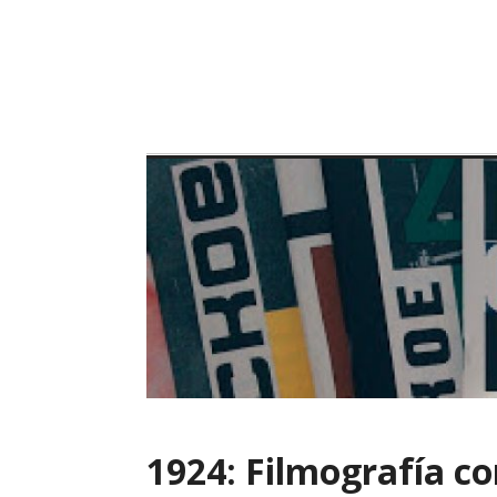
Skip
to
content
1924: Filmografía co