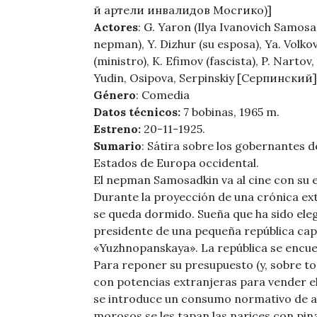
й артели инвалидов Мосгико)]
Actores
: G. Yaron (Ilya Ivanovich Samosa
nepman), Y. Dizhur (su esposa), Ya. Volko
(ministro), K. Efimov (fascista), P. Nartov,
Yudin, Osipova, Serpinskiy [Серпинский]
Género
: Comedia
Datos técnicos:
7 bobinas, 1965 m.
Estreno:
20-11-1925.
Sumario
: Sátira sobre los gobernantes d
Estados de Europa occidental.
El nepman Samosadkin va al cine con su 
Durante la proyección de una crónica ex
se queda dormido. Sueña que ha sido ele
presidente de una pequeña república cap
«Yuzhnopanskaya». La república se encue
Para reponer su presupuesto (y, sobre tod
con potencias extranjeras para vender el
se introduce un consumo normativo de air
morosos se les tapan las narices con pinz