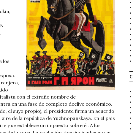
dkin,
v
 N.
.
e los
esposa.
C
tranjera,
gido
italista con el extraño nombre de
ntra en una fase de completo declive económico.
o, el suyo propio), el presidente firma un acuerdo
 aire de la república de Yuzhnopanskaya. En el país
e y se establece un impuesto sobre él. A los
as de la ropa. La población, «perjudicada» en sus