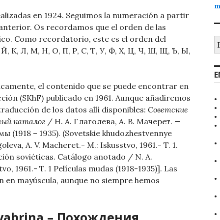
m
ealizadas en 1924. Seguimos la numeración a partir
 anterior. Os recordamos que el orden de las
ílico. Como recordatorio, este es el orden del
B
, Й, К, Л, М, Н, О, П, Р, С, Т, У, Ф, Х, Ц, Ч, Ш, Щ, Ъ, Ы,
E
icamente, el contenido que se puede encontrar en
ficción (SKhF) publicado en 1961. Aunque añadiremos
traducción de los datos allí disponibles:
Советские
ный каталог
/ Н. А. Глаголева, А. В. Мачерет. —
мы (1918 – 1935). (Sovetskie khudozhestvennye
leva, A. V. Macheret.- M.: Iskusstvo, 1961.- T. 1.
cción soviéticas. Catálogo anotado / N. A.
vo, 1961.- T. 1 Películas mudas (1918-1935)].
Las
en en mayúscula, aunque no siempre hemos
tyabrina – Похождения