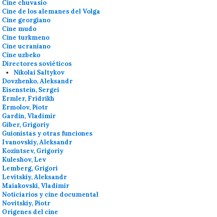
Cine chuvasio
Cine de los alemanes del Volga
Cine georgiano
Cine mudo
Cine turkmeno
Cine ucraniano
Cine uzbeko
Directores soviéticos
Nikolai Saltykov
Dovzhenko, Aleksandr
Eisenstein, Sergei
Ermler, Fridrikh
Ermolov, Piotr
Gardin, Vladimir
Giber, Grigoriy
Guionistas y otras funciones
Ivanovskiy, Aleksandr
Kozintsev, Grigoriy
Kuleshov, Lev
Lemberg, Grigori
Levitskiy, Aleksandr
Maiakovski, Vladimir
Noticiarios y cine documental
Novitskiy, Piotr
Orígenes del cine