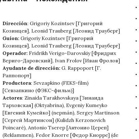
Dirección
: Grigoriy Kozintsev [Григорий
Козинцев], Leonid Trauberg [Леонид Трауберг]
Guion:
Grigoriy Kozintsev [Григорий
Козинцев], Leonid Trauberg [Леонид Трауберг]
Operador:
Fridrikh Verigo-Darovskiy [Фридрих
Вериго-Даровский], Ivan Frolov [Иван Фролов]
Ayudante de dirección:
G. Rappoport [Г.
Раппопорт]
Productora
: Sevzapkino (FEKS-film)
[Севзапкино (ФЭКС-фильм)]
Actores
: Zinaida Tarakhovskaya [Зинаида
Тарховская] (Oktyabrina), Evgeniy Kumeyko
[Евгений Кумейко] (nepmán), Sergey Martinson
[Сергей Мартинсон] (Kulidzh Kerzonovich
Poincaré), Antonio Tserep [Антонио Цереп]
(Reklammen), Fedor Knorre [Федор Кнорре] (de