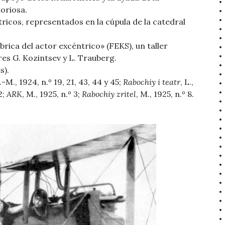
oriosa.
tricos, representados en la cúpula de la catedral
ábrica del actor excéntrico» (FEKS), un taller
res G. Kozintsev y L. Trauberg.
s).
L.-M., 1924, n.º 19, 21, 43, 44 y 45;
Rabochiy i teatr
, L.,
2;
ARK
, M., 1925, n.º 3;
Rabochiy zritel
, M., 1925, n.º 8.