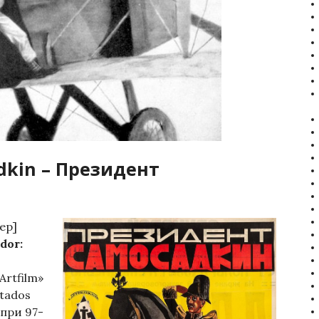
adkin – Президент
ер]
dor:
Artfilm»
itados
при 97-