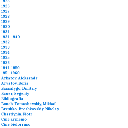
1925
1926
1927
1928
1929
1930
1931
1931-1940
1932
1933
1934
1935
1936
1941-1950
1951-1960
Arkatov, Aleksandr
Arvatov, Borís
Bassalygo, Dmitriy
Bauer, Evgeniy
Bibliografía
Bonch-Tomashevskiy, Mikhail
Breshko-Breshkovskiy, Nikolay
Chardynin, Piotr
Cine armenio
Cine bielorruso