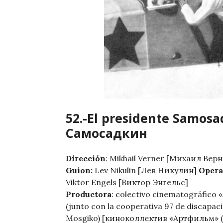
52.-El presidente Samos
Самосадкин
Dirección
: Mikhail Verner [Михаил Верн
Guion:
Lev Nikulin [Лев Никулин]
Opera
Viktor Engels [Виктор Энгельс]
Productora
: colectivo cinematográfico «
(junto con la cooperativa 97 de discapac
Mosgiko) [киноколлектив «Артфильм» (