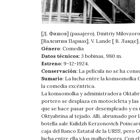
[Д. Фишов] (pasajero), Dmitriy Milovzo
[Валентин Парнах], V. Lande [ В. Ланде]
Género
: Comedia
Datos técnicos:
3 bobinas, 980 m.
Estreno:
9-12-1924.
Conservación:
La película no se ha cons
Sumario
: La lucha entre la komsomolka
la comedia excéntrica.
La komsomolka y administradora Oktabri
portero se desplaza en motocicleta y la
que se hace pasar por desempleado y es
Oktyabrina al tejado. Allí, abrumado por l
botella sale Kulidzh Kerzonovich Poincar
caja del Banco Estatal de la URSS, pero O
lucha entre ella y los malhechores. Con e