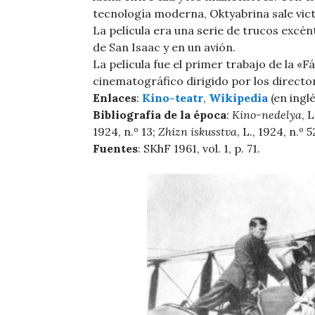
tecnología moderna, Oktyabrina sale vict
La película era una serie de trucos excén
de San Isaac y en un avión.
La película fue el primer trabajo de la «F
cinematográfico dirigido por los directo
Enlaces
:
Kino-teatr
,
Wikipedia
(en inglé
Bibliografía de la época
:
Kino-nedelya
, 
1924, n.º 13;
Zhizn iskusstva
, L., 1924, n.º 5
Fuentes
: SKhF 1961, vol. 1, p. 71.