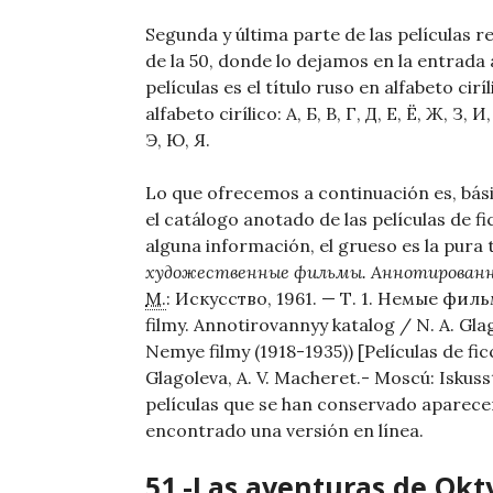
Segunda y última parte de las películas r
de la 50, donde lo dejamos en la entrada
películas es el título ruso en alfabeto cir
alfabeto cirílico: А, Б, В, Г, Д, Е, Ё, Ж, З, И
Э, Ю, Я.
Lo que ofrecemos a continuación es, bás
el catálogo anotado de las películas de 
alguna información, el grueso es la pura 
художественные фильмы. Аннотирован
М.
: Искусство, 1961. — Т. 1. Немые филь
filmy. Annotirovannyy katalog / N. A. Glago
Nemye filmy (1918-1935)) [Películas de fi
Glagoleva, A. V. Macheret.- Moscú: Iskusst
películas que se han conservado aparec
encontrado una versión en línea.
51.-Las aventuras de Ok