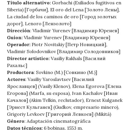
Titulo alternativo:
Gorbachi (Exiliados fugitivos en
Siberia) [Горбачи], El oro del Lena [Золото Лены],
La ciudad de los caminos de oro [Город золотых
дорог], Lenoro [Лензолото]
Dirección
: Vladimir Yurenev [Владимир Юренев]
Guion:
Vladimir Yurenev [Владимир Юренев]
Operador:
Piotr Novitskiy [Петр Новицкий],
Vladimir Solodovnikov [Владимир Солодовников]
Director artístico:
Vasiliy Rakhals [Василий
Рахальс]
Productora
: Sovkino (M.) [Совкино (М.)]
Actores
: Vasiliy Yaroslavtsev [Василий
Ярославцев] (Vasily Klenov), Elena Egorova [Елена
Егорова] (Marfa, su esposa), Ivan Kachalov [Иван
Качалов] (Akim Telkin, reclutador), Ernest Kulganek
[Эрнест Кульганек] (Gudkov, empresario minero),
Grigoriy Levkoev [Григорий Левкоев] (Mikitá)
Género
: Adaptación cinematográfica
Datos técnicos:
6 bobinas, 1553 m.