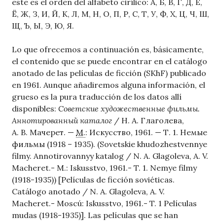
este es el orden del alfabeto cirílico: А, Б, В, Г, Д, Е,
Ё, Ж, З, И, Й, К, Л, М, Н, О, П, Р, С, Т, У, Ф, Х, Ц, Ч, Ш,
Щ, Ъ, Ы, Э, Ю, Я.
Lo que ofrecemos a continuación es, básicamente,
el contenido que se puede encontrar en el catálogo
anotado de las películas de ficción (SKhF) publicado
en 1961. Aunque añadiremos alguna información, el
grueso es la pura traducción de los datos allí
disponibles:
Советские художественные фильмы.
Аннотированный каталог
/ Н. А. Глаголева,
А. В. Мачерет. —
М.
: Искусство, 1961. — Т. 1. Немые
фильмы (1918 – 1935). (Sovetskie khudozhestvennye
filmy. Annotirovannyy katalog / N. A. Glagoleva, A. V.
Macheret.- M.: Iskusstvo, 1961.- T. 1. Nemye filmy
(1918-1935)) [Películas de ficción soviéticas.
Catálogo anotado / N. A. Glagoleva, A. V.
Macheret.- Moscú: Iskusstvo, 1961.- T. 1 Películas
mudas (1918-1935)].
Las películas que se han