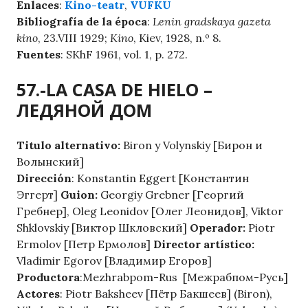
Enlaces
:
Kino-teatr
,
VUFKU
Bibliografía de la época
:
Lenin gradskaya gazeta
kino
, 23.VIII 1929;
Kino
, Kiev, 1928, n.º 8.
Fuentes
: SKhF 1961, vol. 1, p. 272.
57.-LA CASA DE HIELO –
ЛЕДЯНОЙ ДОМ
Titulo alternativo:
Biron y Volynskiy [Бирон и
Волынский]
Dirección
: Konstantin Eggert [Константин
Эггерт]
Guion:
Georgiy Grebner [Георгий
Гребнер], Oleg Leonidov [Олег Леонидов], Viktor
Shklovskiy [Виктор Шкловский]
Operador:
Piotr
Ermolov [Петр Ермолов]
Director artístico:
Vladimir Egorov [Владимир Егоров]
Productora
:Mezhrabpom-Rus [Межрабпом-Русь]
Actores
: Piotr Baksheev [Пётр Бакшеев] (Biron),