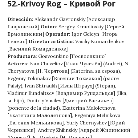
52.-Krivoy Rog – Кривой Рог
Dirección
: Aleksandr Gavronskiy [Александр
Гавронский]
Guion:
Sergey Ermolinskiy [Сергей
Ермолинский]
Operador:
Igor Geleyn [Игорь
Гелейн]
Director artístico:
Vasiliy Komardenkov
[Василий Комарденков]
Productora
: Gosvoenkino [Госвоенкино]
Actores
: Ivan Chuveliov [Иван Чувелёв] (Andrei), N.
Cheryatova [Н. Черятова] (Katerina, su esposa),
Evgeniy Tokmakov [Евгений Токмаков] (padre
Paisiy), Ivan Shtraukh [Иван Штраух] (Stepan),
Vladimir Rundaltsev [Владимир Рундальцев] (Ilka,
su hijo), Dmitriy Vasilev [Дмитрий Васильев]
(ponente de la ciudad), Ekaterina Maloletnova
[Екатерина Малолетнова], Evgeniya Melnikova
[Евгения Мельникова], Yuriy Chernyshev [Юрий
Чернышев], Andrey Zhilinskiy [Андрей Жилинский
(Голляк)], N. Moskvin [Н. Москвин]