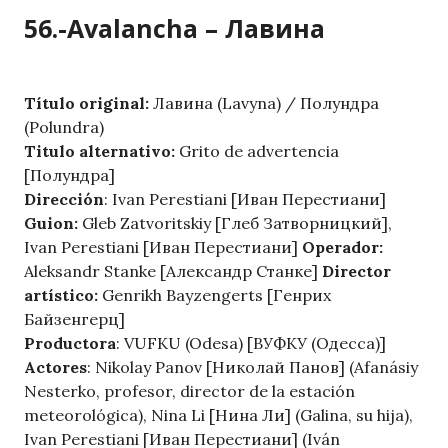
56.-Avalancha – Лавина
Título original:
Лавина (Lavyna) / Полундра
(Polundra)
Titulo alternativo:
Grito de advertencia
[Полундра]
Dirección
: Ivan Perestiani [Иван Перестиани]
Guion:
Gleb Zatvoritskiy [Глеб Затворницкий],
Ivan Perestiani [Иван Перестиани]
Operador:
Aleksandr Stanke [Александр Станке]
Director
artístico:
Genrikh Bayzengerts [Генрих
Байзенгерц]
Productora
: VUFKU (Odesa) [ВУФКУ (Одесса)]
Actores
: Nikolay Panov [Николай Панов] (Afanásiy
Nesterko, profesor, director de la estación
meteorológica), Nina Li [Нина Ли] (Galina, su hija),
Ivan Perestiani [Иван Перестиани] (Iván