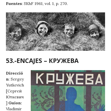
Fuentes
: SKhF 1961, vol. 1, p. 270.
53.-ENCAJES – КРУЖЕВА
Direcció
n
: Sergey
Yutkevich
[Сергей
Юткевич
]
Guion:
Vladimir