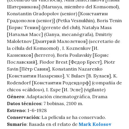
Шатерникова] (Marusya, miembro del Komsomol),
Konstantin Gradopolov (senior) [Константин
Градополов (senior)] (Petka Vesnukhin), Boris Tenin
[Борис Тенин] (gerente del club), Natalya Mass
[Наталья Масс] (Ganya, mecanógrafa), Dmitriy
Maloletnov [Дмитрий Малолетнов] (secretario de
la célula del Komsomol) , I. Koznenkov [И.
Казненков] (herrero), Boris Poslavskiy [Борис
Пославский], Fiodor Brest [Федор Брест], Piotr
Savin [Пётр Савин], Konstantin Nazarenko
[Константин Назаренко], V. Bulaev [В. Булаев], K.
Rodendorf [Константин Родендорф] (compañía de
chicos «cálidos»), I. Espe [И. Эспе] (vigilante)
Género
: Adaptación cinematográfica, Drama
Datos técnicos:
7 bobinas, 2100 m.
Estreno:
1-6-1928
Conservación:
La película se ha conservado.
Sumario
: Basada en el relato de
Mark Kolosov