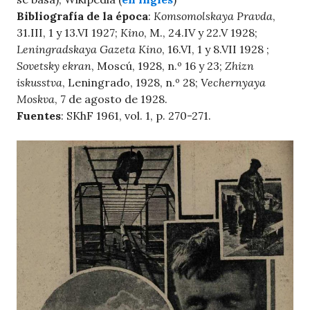
Bibliografía de la época
:
Komsomolskaya Pravda
,
31.III, 1 y 13.VI 1927;
Kino
, M., 24.IV y 22.V 1928;
Leningradskaya Gazeta Kino
, 16.VI, 1 y 8.VII 1928 ;
Sovetsky ekran
, Moscú, 1928, n.º 16 y 23;
Zhizn
iskusstva
, Leningrado, 1928, n.º 28;
Vechernyaya
Moskva
, 7 de agosto de 1928.
Fuentes
: SKhF 1961, vol. 1, p. 270-271.