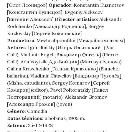
[Олег Леонидов]
Operador:
Konstantin Kuznetsov
[Константин Кузнецов], Evgeniy Alekseev
[Евгений Алексеев]
Director artístico:
Aleksandr
Rodchenko [Александр Родченко], Sergey
Kozlovskiy [Сергей Козловский]
Productora
: Mezhrabpomfilm [Межрабпомфильм]
Actores
: Igor Ilinskiy [Игорь Ильинский] (Paul
Colli), Vladimir Fogel [Владимир Фогель] (Pierre
Colli), Ada Voytsik [Ада Войцик] (Marusya Ivanova),
Galina Kravchenko [Галина Кравченко] (Blanche,
bailarina), Vladimir Chuveliov [Владимир Чувелёв]
(Misha, estudiante), Sergey Komarov [Сергей
Комаров] (editor), Pavel Poltoratskiy [Павел
Полторацкий] (notario), Aleksandr Gromov
[Александр Громов] (joven)
Género
: Comedia
Datos técnicos:
6 bobinas, 1905 m.
Estreno:
25-12-1928