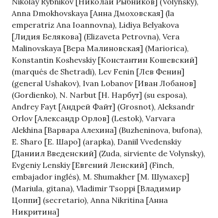
Nikolay Rybnikov [Николай Рыбников] (Volynsky),
Anna Dmokhovskaya [Анна Дмоховская] (la
emperatriz Ana Ioannovna), Lidiya Belyakova
[Лидия Белякова] (Elizaveta Petrovna), Vera
Malinovskaya [Вера Малиновская] (Mariorica),
Konstantin Koshevskiy [Константин Кошевский]
(marqués de Shetradi), Lev Fenin [Лев Фенин]
(general Ushakov), Ivan Lobanov [Иван Лобанов]
(Gordienko), N. Narbut [Н. Нарбут] (su esposa),
Andrey Fayt [Андрей Файт] (Grosnot), Aleksandr
Orlov [Александр Орлов] (Lestok), Varvara
Alekhina [Варвара Алехина] (Buzheninova, bufona),
E. Sharo [Е. Шаро] (arapka), Daniil Vvedenskiy
[Даниил Введенский] (Zuda, sirviente de Volynsky),
Evgeniy Lenskiy [Евгений Ленский] (Finch,
embajador inglés), M. Shumakher [М. Шумахер]
(Mariula, gitana), Vladimir Tsoppi [Владимир
Цоппи] (secretario), Anna Nikritina [Анна
Никритина]