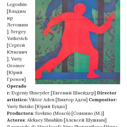
Legoshin
[Владим
ир
Легошин
], Sergey
Yutkevich
[Сергей
Юткевич
], Yuriy
Gromov
[Юрий
Громов]
Operado
r:
Evgeniy Shneyder [Евгений Шнейдер]
Director
artístico:
Viktor Aden [Виктор Аден]
Compositor:
Yuriy Butsko [Юрий Буцко]
Productora
: Sovkino (Moscú) [Совкино (М.)]
Actores
: Aleksey Shushkin [Алексей Шушкин]
(Leonardo da Vinci local), Nina Shaternikova [Нина