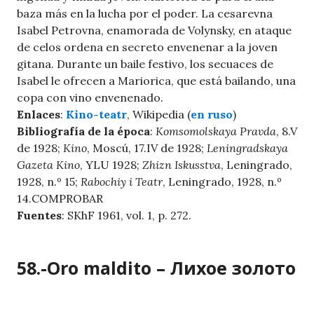
baza más en la lucha por el poder. La cesarevna
Isabel Petrovna, enamorada de Volynsky, en ataque
de celos ordena en secreto envenenar a la joven
gitana. Durante un baile festivo, los secuaces de
Isabel le ofrecen a Mariorica, que está bailando, una
copa con vino envenenado.
Enlaces
:
Kino-teatr
, Wikipedia (
en ruso
)
Bibliografía de la época
:
Komsomolskaya Pravda
, 8.V
de 1928;
Kino
, Moscú, 17.IV de 1928;
Leningradskaya
Gazeta Kino
, YLU 1928;
Zhizn Iskusstva
, Leningrado,
1928, n.º 15;
Rabochiy i Teatr
, Leningrado, 1928, n.º
14.COMPROBAR
Fuentes
: SKhF 1961, vol. 1, p. 272.
58.-Oro maldito – Лихое золото