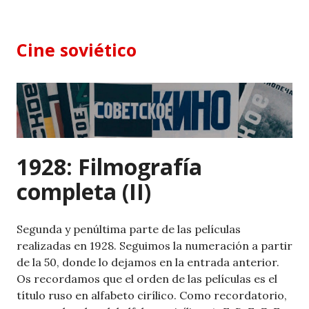
Skip
to
content
Cine soviético
1928: Filmografía
completa (II)
Segunda y penúltima parte de las películas
realizadas en 1928. Seguimos la numeración a partir
de la 50, donde lo dejamos en la entrada anterior.
Os recordamos que el orden de las películas es el
título ruso en alfabeto cirílico. Como recordatorio,