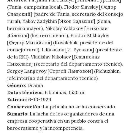
(Tania, campesina local), Fiodor Slavskiy [Федор
Славский] (padre de Tania, secretario del consejo
rural), Yakov Zadykhin [Яков Задыхин] (Senia,
herrero mayor), Nikolay Yablokov [Николай
Яблоков] (herrero menor), Fiodor Mikhaylov
[Федор Михайлов] (Kovalchuk, presidente del
consejo rural), I. Rusakov [И. Русаков] (presidente
de la RKI), Vladislav Nikolaev [Владислав
Николаев] (secretario del departamento técnico),
Sergey Langovoy [Сергей Ланговой] (Pichuzhkin,
jefe interino del departamento técnico)
Género
: Drama
Datos técnicos:
6 bobinas, 1530 m.
Estreno:
6-10-1929
Conservación:
La película no se ha conservado.
Sumario
: La lucha de los organizadores de una
empresa cooperativa en un pueblo contra el
burocratismo y la incompetencia.