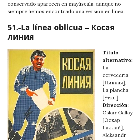
conservado aparecen en mayúscula, aunque no
siempre hemos encontrado una versión en línea.
51.-La línea oblicua – Косая
линия
Titulo
alternativo:
La
cervecería
[Пивная],
La plancha
[Утюг]
Dirección
:
Oskar Gallay
[Оскар
Галлай],
Aleksandr