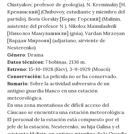
Chistyakov, profesor de geología), N. Kreminskiy [Н.
Креминский] (Chubovoy, estudiante y miembro del
partido), Boris Gorskiy [Борис Горский] (Malinin,
asistente del profesor N ), Nikoloz Mamulashvili
[Николоз Мамулашвили] (guía), Vardan Mirzoyan
[Вардан Мирзоян] (adjariano, sirviente de
Nesterenko)
Género
: Drama
Datos técnicos:
7 bobinas, 2136 m.
Estreno:
15-10-1928 (Kiev), 3-9-1929 (Moscú)
Conservación:
La película no se ha conservado.
Sumario
: Sobre la actividad subversiva de un
antiguo guardia blanco en una estación
meteorológica.
En una zona montañosa de difícil acceso del
Cáucaso se encuentra una estación meteorológica.
El personal de la estación está compuesto por el
jefe de la estación, Nesterenko, su hija Galina y el
asistente Malinin, un antiguo miembro de la Guardia