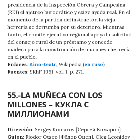
presidencia de la Inspección Obrera y Campesina
(RKI) el ajetreo burocrático y exige ayuda real. En el
momento de la partida del instructor, la vieja
herrería se derrumba por su deterioro. Mientras
tanto, el comité ejecutivo regional apoya la solicitud
del consejo rural de un préstamo y concede
madera para la construcción de una nueva herrería
en el pueblo.
Enlaces
:
Kino-teatr
, Wikipedia (
en ruso
)
Fuentes
: SKhF 1961, vol. 1, p. 271.
55.-LA MUÑECA CON LOS
MILLONES – КУКЛА С
МИЛЛИОНАМИ
Dirección
: Sergey Komarov [Сергей Комаров]
Guion:
Fiodor Otsep [Фёдор Оцеп], Oleg Leonidov