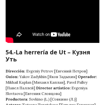
54.-La herrería de Ut – Кузня
Уть
Dirección
: Evgeniy Petrov [Евгений Петров]
Guion:
Yakov Zadykhin [Яков Задыхин]
Operador:
Mikhail Kaplan [Михаил Каплан], Pavel Palley
[Павел Паллей]
Director artístico:
Evgeniya
Slovtsova [Евгения Словцова]
Productora
: Sovkino (L.) [Совкино (Л.)]
Actores
: Tatyana Turetskaya [Татьяна Гурецкая]