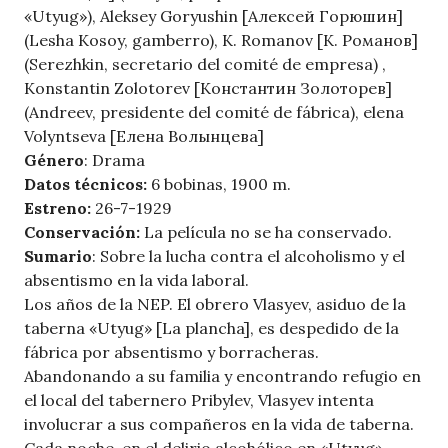
«Utyug»), Aleksey Goryushin [Алексей Горюшин]
(Lesha Kosoy, gamberro), K. Romanov [К. Романов]
(Serezhkin, secretario del comité de empresa) ,
Konstantin Zolotorev [Константин Золоторев]
(Andreev, presidente del comité de fábrica), elena
Volyntseva [Елена Волынцева]
Género
: Drama
Datos técnicos:
6 bobinas, 1900 m.
Estreno:
26-7-1929
Conservación:
La película no se ha conservado.
Sumario
: Sobre la lucha contra el alcoholismo y el
absentismo en la vida laboral.
Los años de la NEP. El obrero Vlasyev, asiduo de la
taberna «Utyug» [La plancha], es despedido de la
fábrica por absentismo y borracheras.
Abandonando a su familia y encontrando refugio en
el local del tabernero Pribylev, Vlasyev intenta
involucrar a sus compañeros en la vida de taberna.