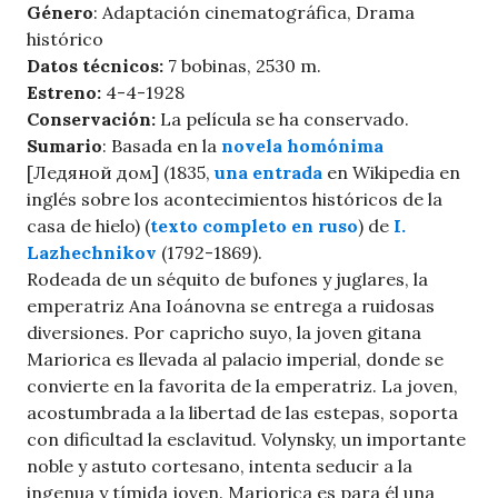
Género
: Adaptación cinematográfica, Drama
histórico
Datos técnicos:
7 bobinas, 2530 m.
Estreno:
4-4-1928
Conservación:
La película se ha conservado.
Sumario
: Basada en la
novela homónima
[Ледяной дом] (1835,
una entrada
en Wikipedia en
inglés sobre los acontecimientos históricos de la
casa de hielo) (
texto completo en ruso
) de
I.
Lazhechnikov
(1792-1869).
Rodeada de un séquito de bufones y juglares, la
emperatriz Ana Ioánovna se entrega a ruidosas
diversiones. Por capricho suyo, la joven gitana
Mariorica es llevada al palacio imperial, donde se
convierte en la favorita de la emperatriz. La joven,
acostumbrada a la libertad de las estepas, soporta
con dificultad la esclavitud. Volynsky, un importante
noble y astuto cortesano, intenta seducir a la
ingenua y tímida joven. Mariorica es para él una