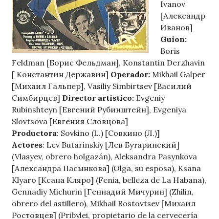
Ivanov
[Александр
Иванов]
Guion:
Boris
Feldman [Борис Фельдман], Konstantin Derzhavin
[ Константин Державин]
Operador:
Mikhail Galper
[Михаил Гальпер], Vasiliy Simbirtsev [Василий
Симбирцев]
Director artístico:
Evgeniy
Rubinshteyn [Евгений Рубинштейн], Evgeniya
Slovtsova [Евгения Словцова]
Productora
: Sovkino (L.) [Совкино (Л.)]
Actores
: Lev Butarinskiy [Лев Бутаринский]
(Vlasyev, obrero holgazán), Aleksandra Pasynkova
[Александра Пасынкова] (Olga, su esposa), Ksana
Klyaro [Ксана Кляро] (Fenia, belleza de La Habana),
Gennadiy Michurin [Геннадий Мичурин] (Zhilin,
obrero del astillero), Mikhail Rostovtsev [Михаил
Ростовцев] (Pribylei, propietario de la cervecería