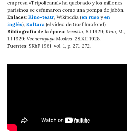
empresa «Tripolicanal» ha quebrado y los millones
parisinos se esfumaron como una pompa de jabón.
Enlaces
:
Kino-teatr
, Wikipedia (
en ruso
y
en
inglés
),
Kultura
(el vídeo de Gosfilmofond)
Bibliografía de la época
:
Izvestia
, 6.I 1929;
Kino
, M.,
1.I 1929;
Vechernyaya Moskva
, 28.XII 1928.
Fuentes
: SKhF 1961, vol. 1, p. 271-272.