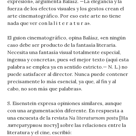
expresión», argumenta Balász. —La elegancia y la
fuerza de los efectos visuales y los gestos crean el
arte cinematográfico. Por eso este arte no tiene
nada que ver con la l i t e r a t u r a».
El guion cinematográfico, opina Balász, «en ningún
caso debe ser producto de la fantasía literaria.
Necesita una fantasía visual totalmente especial,
ingenua y concreta», pues «el mejor texto (aquí esta
palabra se emplea ya en sentido estricto.— N. L.) no
puede satisfacer al director. Nunca puede contener
precisamente lo más esencial, ya que, al fin y al
cabo, no son más que palabras».
S. Eisenstein expresa opiniones similares, aunque
con una argumentación diferente. En respuesta a
una encuesta de la revista
Na literaturnom postu
[На
литературном посту] sobre las relaciones entre la
literatura y el cine, escribió: