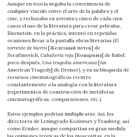
Aunque en teoría negaba la conveniencia de
cualquier vínculo entre el arte de la palabra y el
cine, y rechazaba en setenta y cinco de cada cien
casos el uso de la literatura para crear películas,
Eisenstein, en la práctica, intentó en repetidas
ocasiones llevar a la pantalla obras literarias (
El
torrente de hierro
[Железный поток] de
Serafimovich,
Caballería roja
[Конармиa] de Babel;
poco después,
Una tragedia americana
[An
American Tragedy] de Dreiser), y en su búsqueda de
recursos cinematográficos recurre
constantemente a la analogía con la literatura
(experimentos de construcción de metáforas
cinematográficas, comparaciones, etc.).
Estos ejemplos podrían multiplicarse. Así, los
directores de Leningrado Kozintsev y Trauberg, así
como Ermler, aunque compartían en gran medida
las opiniones teóricas de los moscovitas, en la