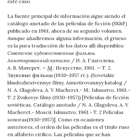
este caso.
La fuente principal de información sigue siendo el
catálogo anotado de las películas de ficción (SKhF)
publicado en 1961, ahora de su segundo volumen.
Aunque añadiremos alguna información, el grueso
es la pura traducción de los datos allí disponibles:
Советские художественные фильмы.
Аннотированный каталог
/ Н. А. Глаголева,
А. В. Мачерет. —
М.
: Искусство, 1961. — Т. 2.
Звуковые фильмы (1930-1957 гг.). (Sovetskie
khudozhestvennye filmy. Annotirovannyy katalog /
N. A. Glagoleva, A. V. Macheret.- M.: Iskusstvo, 1961.-
T. 2 Zvukovye filmy (1930-1957)) [Películas de ficción
soviéticas. Catálogo anotado / N. A. Glagoleva, A. V.
Macheret.- Moscú: Iskusstvo, 1961.- T. 2 Películas
sonoras(1930-1957)].
Como en ocasiones
anteriores, el orden de las películas es el título ruso
en alfabeto cirílico. Las películas que se han