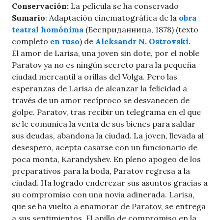
Conservación:
La película se ha conservado
Sumario
: Adaptación cinematográfica de la
obra
teatral homónima
(Бесприданница, 1878) (texto
completo
en ruso
) de
Aleksandr N. Ostrovski
.
El amor de Larisa, una joven sin dote, por el noble
Paratov ya no es ningún secreto para la pequeña
ciudad mercantil a orillas del Volga. Pero las
esperanzas de Larisa de alcanzar la felicidad a
través de un amor recíproco se desvanecen de
golpe. Paratov, tras recibir un telegrama en el que
se le comunica la venta de sus bienes para saldar
sus deudas, abandona la ciudad. La joven, llevada al
desespero, acepta casarse con un funcionario de
poca monta, Karandyshev. En pleno apogeo de los
preparativos para la boda, Paratov regresa a la
ciudad. Ha logrado enderezar sus asuntos gracias a
su compromiso con una novia adinerada. Larisa,
que se ha vuelto a enamorar de Paratov, se entrega
a sus sentimientos. El anillo de compromiso en la