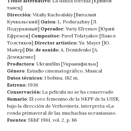
Titulo alternativo:
La danza torcida [Кривой
танец]
Dirección
: Vitaliy Kuchvalskiy [Виталий
Кучвальский]
Guion:
L. Podurazhny [Л.
Подуражный]
Operador:
Yuriy Efremov [Юрий
Ефремов]
Compositor:
Pavel Tolstyakov [Павел
Толстяков]
Director artístico:
Yu. Mayer [Ю.
Майер]
Dir. de sonido:
A. Demidenko [А.
Демиденко]
Productora
: Ukrainfilm [Украинфильм]
Género
: Estudio cinematográfico, Musical
Datos técnicos:
1 bobina, 182 m.
Estreno:
1936
Conservación:
La película no se ha conservado
Sumario
: El coro femenino de la NKPP de la USSR,
bajo la dirección de Verhovinets, interpreta «La
ronda primaveral de las muchachas ucranianas».
Fuentes
: SKhF 1961, vol. 2, p. 86