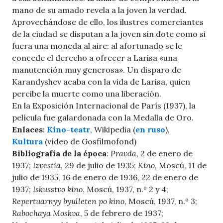
mano de su amado revela a la joven la verdad.
Aprovechándose de ello, los ilustres comerciantes
de la ciudad se disputan a la joven sin dote como si
fuera una moneda al aire: al afortunado se le
concede el derecho a ofrecer a Larisa «una
manutención muy generosa». Un disparo de
Karandyshev acaba con la vida de Larisa, quien
percibe la muerte como una liberación.
En la Exposición Internacional de París (1937), la
película fue galardonada con la Medalla de Oro.
Enlaces
:
Kino-teatr
, Wikipedia (
en ruso
),
Kultura
(vídeo de Gosfilmofond)
Bibliografía de la época
:
Pravda
, 2 de enero de
1937;
Izvestia
, 29 de julio de 1935;
Kino
, Moscú, 11 de
julio de 1935, 16 de enero de 1936, 22 de enero de
1937;
Iskusstvo kino
, Moscú, 1937, n.º 2 y 4;
Repertuarnyy byulleten po kino
, Moscú, 1937, n.º 3;
Rabochaya Moskva
, 5 de febrero de 1937;