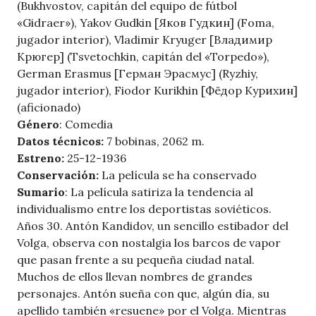
(Bukhvostov, capitán del equipo de fútbol
«Gidraer»), Yakov Gudkin [Яков Гудкин] (Foma,
jugador interior), Vladimir Kryuger [Владимир
Крюгер] (Tsvetochkin, capitán del «Torpedo»),
German Erasmus [Герман Эрасмус] (Ryzhiy,
jugador interior), Fiodor Kurikhin [Фёдор Курихин]
(aficionado)
Género
: Comedia
Datos técnicos:
7 bobinas, 2062 m.
Estreno:
25-12-1936
Conservación:
La película se ha conservado
Sumario
: La película satiriza la tendencia al
individualismo entre los deportistas soviéticos.
Años 30. Antón Kandidov, un sencillo estibador del
Volga, observa con nostalgia los barcos de vapor
que pasan frente a su pequeña ciudad natal.
Muchos de ellos llevan nombres de grandes
personajes. Antón sueña con que, algún día, su
apellido también «resuene» por el Volga. Mientras