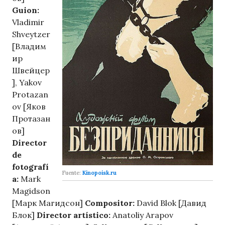
Guion:
Vladimir
Shveytzer
[Владим
ир
Швейцер
], Yakov
Protazan
ov [Яков
Протазан
ов]
Director
de
fotografí
Fuente:
Kinopoisk.ru
a:
Mark
Magidson
[Марк Магидсон]
Compositor:
David Blok [Давид
Блок]
Director artístico:
Anatoliy Arapov