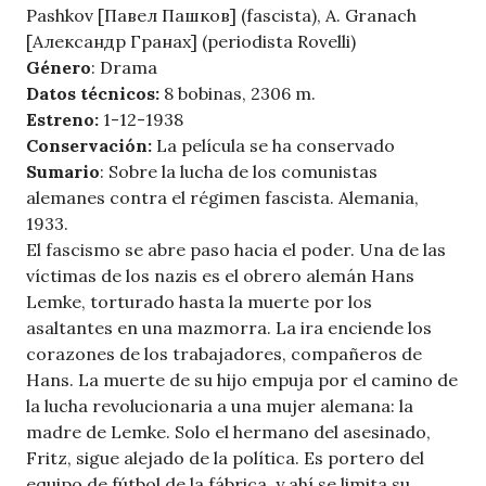
Pashkov [Павел Пашков] (fascista), A. Granach
[Александр Гранах] (periodista Rovelli)
Género
: Drama
Datos técnicos:
8 bobinas, 2306 m.
Estreno:
1-12-1938
Conservación:
La película se ha conservado
Sumario
: Sobre la lucha de los comunistas
alemanes contra el régimen fascista. Alemania,
1933.
El fascismo se abre paso hacia el poder. Una de las
víctimas de los nazis es el obrero alemán Hans
Lemke, torturado hasta la muerte por los
asaltantes en una mazmorra. La ira enciende los
corazones de los trabajadores, compañeros de
Hans. La muerte de su hijo empuja por el camino de
la lucha revolucionaria a una mujer alemana: la
madre de Lemke. Solo el hermano del asesinado,
Fritz, sigue alejado de la política. Es portero del
equipo de fútbol de la fábrica, y ahí se limita su