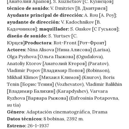
[Анатолий Арапов], S. Kuznetsov [С. Кузнецов]
técnico de sonido:
V. Dmitriev [В. Дмитриев]
Ayudante principal de dirección:
A. Rou [А. Роу];
ayudante de dirección:
V. Kadochnikov [В.
Кадочников];
maquillador:
S. Guskov [С Гуськов];
diseño de sonido:
S. Yurtsev [С.
Юрцев]
Productora
: Rot-Front [Рот-Фронт]
Actores:
Nina Alisova [Нина Алисова] (Larisa),
Olga Pyzhova [Ольга Пыжова] (Ogudalova),
Anatoliy Ktorov [Анатолий Кторов] (Paratov),
Vladimir Popov [Владимир Попов] (Robinson),
Mikhail Klimov [Михаил Климов] (Knurov), Boris
Tenin [Борис Тенин] (Vozhevatov), Vladimir Balikhin
[Владимир Балихин] (Karapdyshev), Varvara
Ryzhova [Варвара Рыжова] (Eufrosinia Potapovna,
su tía)
Género
: Adaptación cinematográfica, Drama
Datos técnicos:
8 bobinas, 2392 m.
Estreno:
26-1-1937