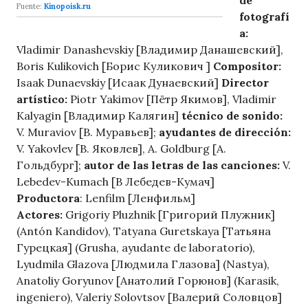
de
Fuente:
Kinopoisk.ru
fotografí
a:
Vladimir Danashevskiy [Владимир Данашевский],
Boris Kulikovich [Борис Куликович ]
Compositor:
Isaak Dunaevskiy [Исаак Дунаевский]
Director
artístico:
Piotr Yakimov [Пётр Якимов], Vladimir
Kalyagin [Владимир Калягин]
técnico de sonido:
V. Muraviov [В. Муравьев];
ayudantes de dirección:
V. Yakovlev [В. Яковлев], A. Goldburg [А.
Гольдбург];
autor de las letras de las canciones:
V.
Lebedev-Kumach [В Лебедев-Кумач]
Productora
: Lenfilm [Ленфильм]
Actores:
Grigoriy Pluzhnik [Григорий Плужник]
(Antón Kandidov), Tatyana Guretskaya [Татьяна
Гурецкая] (Grusha, ayudante de laboratorio),
Lyudmila Glazova [Людмила Глазова] (Nastya),
Anatoliy Goryunov [Анатолий Горюнов] (Karasik,
ingeniero), Valeriy Solovtsov [Валерий Соловцов]