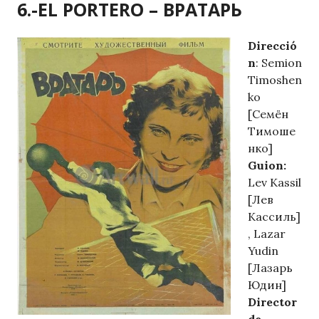
6.-EL PORTERO – ВРАТАРЬ
Direcció
n
: Semion
Timoshen
ko
[Семён
Тимоше
нко]
Guion:
Lev Kassil
[Лев
Кассиль]
, Lazar
Yudin
[Лазарь
Юдин]
Director