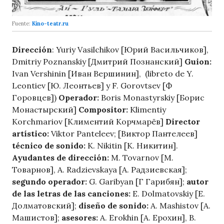
Fuente:
Kino-teatr.ru
Dirección
: Yuriy Vasilchikov [Юрий Васильчиков],
Dmitriy Poznanskiy [Дмитрий Познанский]
Guion:
Ivan Vershinin [Иван Вершинин], (libreto de Y.
Leontiev [Ю. Леонтьев] y F. Gorovtsev [Ф
Горовцев])
Operador:
Boris Monastyrskiy [Борис
Монастырский]
Compositor:
Klimentiy
Korchmariov [Климентий Корчмарёв]
Director
artístico:
Viktor Panteleev; [Виктор Пантелеев]
técnico de sonido:
K. Nikitin [К. Никитин].
Ayudantes de dirección:
M. Tovarnov [М.
Товарнов], A. Radzievskaya [А. Радзиевская];
segundo operador:
G. Garibyan [Г Гарибян];
autor
de las letras de las canciones:
E. Dolmatovskiy [Е.
Долматовский];
diseño de sonido:
A. Mashistov [А.
Машистов];
asesores:
A. Erokhin [А. Ерохин], B.