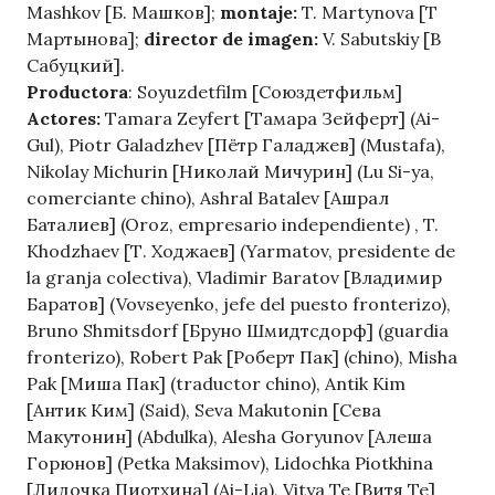
Mashkov [Б. Машков];
montaje:
T. Martynova [Т
Мартынова];
director de imagen:
V. Sabutskiy [В
Сабуцкий].
Productora
: Soyuzdetfilm [Союздетфильм]
Actores:
Tamara Zeyfert [Тамара Зейферт] (Ai-
Gul), Piotr Galadzhev [Пётр Галаджев] (Mustafa),
Nikolay Michurin [Николай Мичурин] (Lu Si-ya,
comerciante chino), Ashral Batalev [Ашрал
Баталиев] (Oroz, empresario independiente) , T.
Khodzhaev [Т. Ходжаев] (Yarmatov, presidente de
la granja colectiva), Vladimir Baratov [Владимир
Баратов] (Vovseyenko, jefe del puesto fronterizo),
Bruno Shmitsdorf [Бруно Шмидтсдорф] (guardia
fronterizo), Robert Pak [Роберт Пак] (chino), Misha
Pak [Миша Пак] (traductor chino), Antik Kim
[Антик Ким] (Said), Seva Makutonin [Сева
Макутонин] (Abdulka), Alesha Goryunov [Алеша
Горюнов] (Petka Maksimov), Lidochka Piotkhina
[Лидочка Пиотхина] (Ai-Lia), Vitya Te [Витя Те]