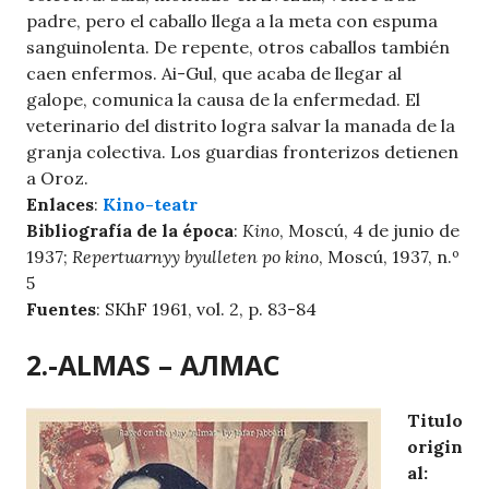
padre, pero el caballo llega a la meta con espuma
sanguinolenta. De repente, otros caballos también
caen enfermos. Ai-Gul, que acaba de llegar al
galope, comunica la causa de la enfermedad. El
veterinario del distrito logra salvar la manada de la
granja colectiva. Los guardias fronterizos detienen
a Oroz.
Enlaces
:
Kino-teatr
Bibliografía de la época
:
Kino
, Moscú, 4 de junio de
1937;
Repertuarnyy byulleten po kino
, Moscú, 1937, n.º
5
Fuentes
: SKhF 1961, vol. 2, p. 83-84
2.-ALMAS – АЛМАС
Titulo
origin
al: