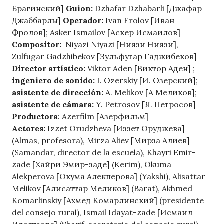
Брагинский]
Guion:
Dzhafar Dzhabarli [Джафар
Джаббарлы]
Operador:
Ivan Frolov [Иван
Фролов]; Asker Ismailov [Аскер Исмаилов]
Compositor:
Niyazi Niyazi [Ниязи Ниязи],
Zulfugar Gadzhibekov [Зульфугар Гаджибеков]
Director artístico:
Viktor Aden [Виктор Аден] ;
ingeniero de sonido:
I. Ozerskiy [И. Озерский];
asistente de dirección:
A. Melikov [А Меликов];
asistente de cámara:
Y. Petrosov [Я. Петросов]
Productora
: Azerfilm [Азерфильм]
Actores:
Izzet Orudzheva [Иззет Оруджева]
(Almas, profesora), Mirza Aliev [Мирза Алиев]
(Samandar, director de la escuela), Khayri Emir-
zade [Хайри Эмир-заде] (Kerim), Okuma
Alekperova [Окума Алекперова] (Yakshi), Alisattar
Melikov [Алисаттар Меликов] (Barat), Akhmed
Komarlinskiy [Ахмед Комарлинский] (presidente
del consejo rural), Ismail Idayat-zade [Исмаил