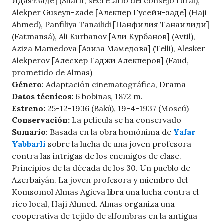
Идаятзаде] (Sharif, secretario del consejo rural),
Alekper Guseyn-zade [Алекпер Гусейн-заде] (Haji
Ahmed), Panfiliya Tanailidi [Панфилия Танаилиди]
(Fatmansá), Ali Kurbanov [Али Курбанов] (Avtil),
Aziza Mamedova [Азиза Мамедова] (Telli), Alesker
Alekperov [Алескер Гаджи Алекперов] (Faud,
prometido de Almas)
Género
: Adaptación cinematográfica, Drama
Datos técnicos:
6 bobinas, 1872 m.
Estreno:
25-12-1936 (Bakú), 19-4-1937 (Moscú)
Conservación:
La película se ha conservado
Sumario
: Basada en la obra homónima de
Yafar
Yabbarlí
sobre la lucha de una joven profesora
contra las intrigas de los enemigos de clase.
Principios de la década de los 30. Un pueblo de
Azerbaiyán. La joven profesora y miembro del
Komsomol Almas Agieva libra una lucha contra el
rico local, Hají Ahmed. Almas organiza una
cooperativa de tejido de alfombras en la antigua