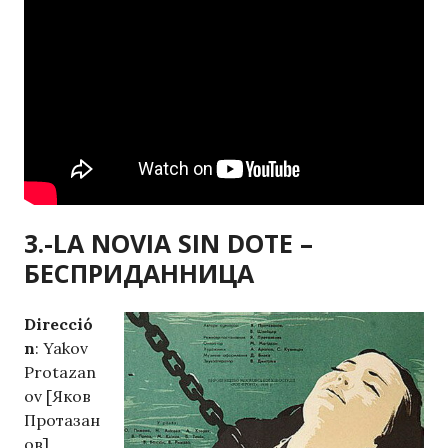
3.-LA NOVIA SIN DOTE –
БЕСПРИДАННИЦА
Direcció
n
: Yakov
Protazan
ov [Яков
Протазан
ов]