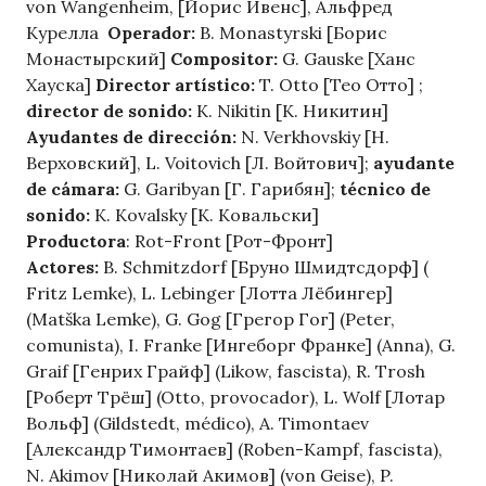
von Wangenheim, [Йорис Ивенс], Альфред
Курелла
Operador:
B. Monastyrski [Борис
Монастырский]
Compositor:
G. Gauske [Ханс
Хауска]
Director artístico:
T. Otto [Тео Отто] ;
director de sonido:
K. Nikitin [К. Никитин]
Ayudantes de dirección:
N. Verkhovskiy [Н.
Верховский], L. Voitovich [Л. Войтович];
ayudante
de cámara:
G. Garibyan [Г. Гарибян];
técnico de
sonido:
K. Kovalsky [К. Ковальски]
Productora
: Rot-Front [Рот-Фронт]
Actores:
B. Schmitzdorf [Бруно Шмидтсдорф] (
Fritz Lemke), L. Lebinger [Лотта Лёбингер]
(Matška Lemke), G. Gog [Грегор Гог] (Peter,
comunista), I. Franke [Ингеборг Франке] (Anna), G.
Graif [Генрих Грайф] (Likow, fascista), R. Trosh
[Роберт Трёш] (Otto, provocador), L. Wolf [Лотар
Вольф] (Gildstedt, médico), A. Timontaev
[Александр Тимонтаев] (Roben-Kampf, fascista),
N. Akimov [Николай Акимов] (von Geise), P.