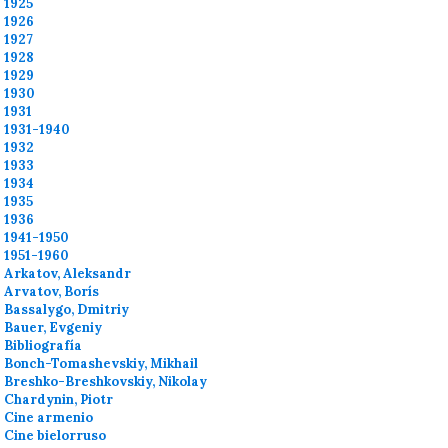
1925
1926
1927
1928
1929
1930
1931
1931-1940
1932
1933
1934
1935
1936
1941-1950
1951-1960
Arkatov, Aleksandr
Arvatov, Borís
Bassalygo, Dmitriy
Bauer, Evgeniy
Bibliografía
Bonch-Tomashevskiy, Mikhail
Breshko-Breshkovskiy, Nikolay
Chardynin, Piotr
Cine armenio
Cine bielorruso