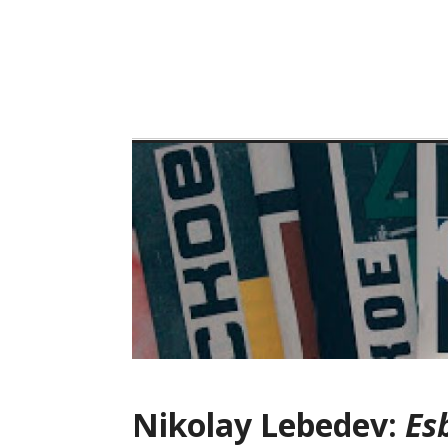
Skip
to
content
Nikolay Lebedev:
Es