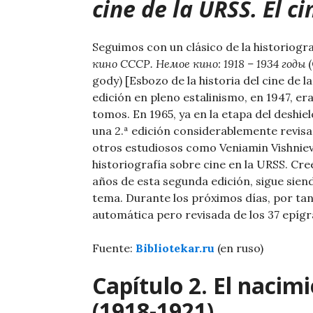
cine de la URSS. El 
Seguimos con un clásico de la historiogra
кино СССР. Немое кино: 1918 – 1934 годы
(
gody) [Esbozo de la historia del cine de 
edición en pleno estalinismo, en 1947, er
tomos. En 1965, ya en la etapa del deshiel
una 2.ª edición considerablemente revis
otros estudiosos como Veniamin Vishnievs
historiografía sobre cine en la URSS. C
años de esta segunda edición, sigue sie
tema. Durante los próximos días, por tan
automática pero revisada de los 37 epígra
Fuente:
Bibliotekar.ru
(en ruso)
Capítulo 2. El nacimi
(1918-1921)