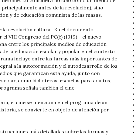
s del cine. Lo considera no solo como un medio de
principalmente antes de la revolución), sino
ión y de educación comunista de las masas.
e la revolución cultural. En el documento
el VIII Congreso del PC(b) (1919) —el nuevo
ona entre los principales medios de educación
 de la educación escolar y popular en el contexto
ograma incluye entre las tareas más importantes de
tegral a la autoformación y el autodesarrollo de los
edios que garantizan esta ayuda, junto con
scolar, como bibliotecas, escuelas para adultos,
l programa señala también el cine.
oria, el cine se menciona en el programa de un
historia, se convierte en objeto de atención por
nstrucciones más detalladas sobre las formas y