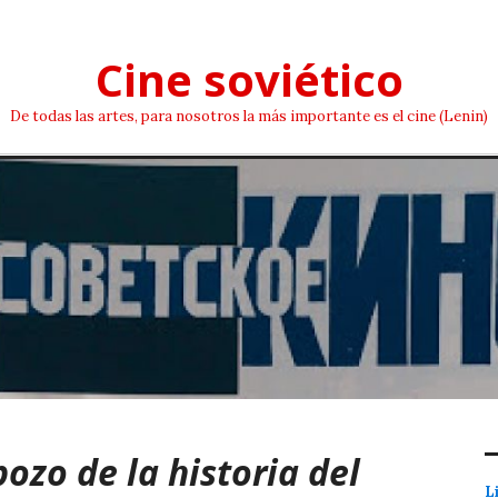
Cine soviético
De todas las artes, para nosotros la más importante es el cine (Lenin)
bozo de la historia del
L