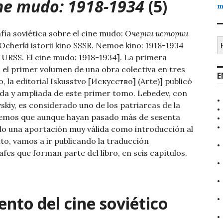
cine mudo: 1918-1934
(5)
m
fía soviética sobre el cine mudo:
Очерки истории
B
Ocherki istorii kino SSSR. Nemoe kino: 1918-1934
la URSS. El cine mudo: 1918-1934]. La primera
a el primer volumen de una obra colectiva en tres
E
o, la editorial Iskusstvo [Искусство] (Arte)] publicó
ada y ampliada de este primer tomo. Lebedev, con
kiy, es considerado uno de los patriarcas de la
reemos que aunque hayan pasado más de sesenta
ndo una aportación muy válida como introducción al
to, vamos a ir publicando la traducción
fes que forman parte del libro, en seis capítulos.
ento del cine soviético