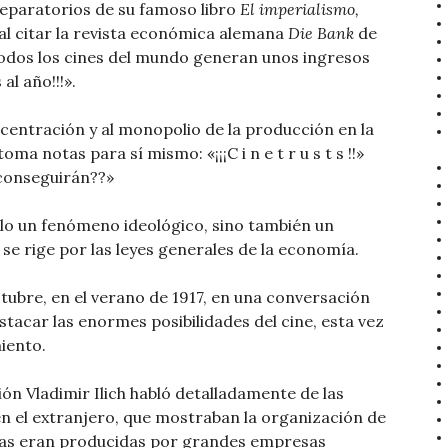
eparatorios de su famoso libro
El imperialismo,
 al citar la revista económica alemana
Die Bank
de
¡¡Todos los cines del mundo generan unos ingresos
l año!!!».
centración y al monopolio de la producción en la
ma notas para sí mismo: «¡¡¡C i n e t r u s t s !!»
 conseguirán??»
solo un fenómeno ideológico, sino también un
se rige por las leyes generales de la economía.
ubre, en el verano de 1917, en una conversación
stacar las enormes posibilidades del cine, esta vez
iento.
n Vladimir Ilich habló detalladamente de las
 en el extranjero, que mostraban la organización de
culas eran producidas por grandes empresas