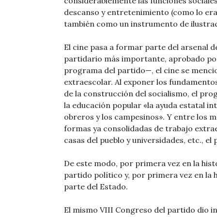
considerablemente las funciones sociale
descanso y entretenimiento (como lo era 
también como un instrumento de ilustrac
El cine pasa a formar parte del arsenal d
partidario más importante, aprobado por 
programa del partido—, el cine se menci
extraescolar. Al exponer los fundamentos
de la construcción del socialismo, el pr
la educación popular «la ayuda estatal in
obreros y los campesinos». Y entre los m
formas ya consolidadas de trabajo extrae
casas del pueblo y universidades, etc., e
De este modo, por primera vez en la hist
partido político y, por primera vez en la 
parte del Estado.
El mismo VIII Congreso del partido dio i