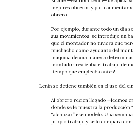
El cine —escribía Lenin— se aplica s
mejores obreros y para aumentar su 
obrero.
Por ejemplo, durante todo un día se
sus movimientos, se introdujo un ba
que el montador no tuviera que per
muchacho como ayudante del montad
máquina de una manera determinada,
montador realizaba el trabajo de m
tiempo que empleaba antes!
Lenin se detiene también en el uso del c
Al obrero recién llegado —leemos en e
donde se le muestra la producción “m
“alcanzar” ese modelo. Una semana d
propio trabajo y se lo compara con 