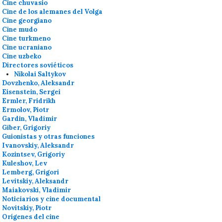
Cine chuvasio
Cine de los alemanes del Volga
Cine georgiano
Cine mudo
Cine turkmeno
Cine ucraniano
Cine uzbeko
Directores soviéticos
Nikolai Saltykov
Dovzhenko, Aleksandr
Eisenstein, Sergei
Ermler, Fridrikh
Ermolov, Piotr
Gardin, Vladimir
Giber, Grigoriy
Guionistas y otras funciones
Ivanovskiy, Aleksandr
Kozintsev, Grigoriy
Kuleshov, Lev
Lemberg, Grigori
Levitskiy, Aleksandr
Maiakovski, Vladimir
Noticiarios y cine documental
Novitskiy, Piotr
Orígenes del cine