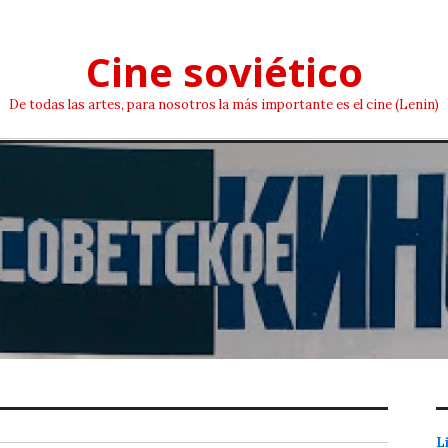
Cine soviético
De todas las artes, para nosotros la más importante es el cine (Lenin)
L