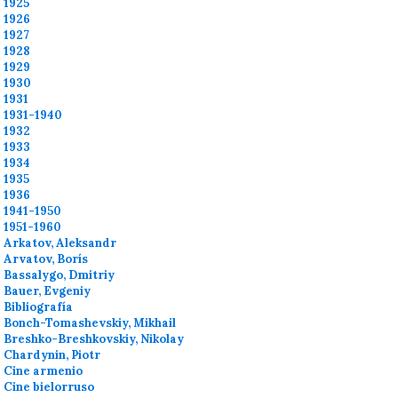
1925
1926
1927
1928
1929
1930
1931
1931-1940
1932
1933
1934
1935
1936
1941-1950
1951-1960
Arkatov, Aleksandr
Arvatov, Borís
Bassalygo, Dmitriy
Bauer, Evgeniy
Bibliografía
Bonch-Tomashevskiy, Mikhail
Breshko-Breshkovskiy, Nikolay
Chardynin, Piotr
Cine armenio
Cine bielorruso