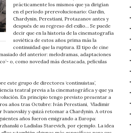
prácticamente los mismos que ya dirigían
en el período prerevolucionario: Gardin,
Chardynin, Perestiani, Protazanov antes y
después de su regreso del exilio… Se puede
decir que en la historia de la cinematografía
soviética de estos años prima más la
continuidad que la ruptura. El tipo de cine
emasiado del anterior: melodramas, adaptaciones
tico’- o, como novedad más destacada, películas
e este grupo de directores ‘continuistas’,
ncia teatral previa a la cinematográfica y que ya
volución. En principio tengo previsto presentar a
ros años tras Octubre: Iván Perestiani, Vladimir
 Ivanovskiy y quizá retomar a Chardynin. A otros
siguientes años fueron emigrando a Europa:
urzhanski o Ladislas Starevich, por ejemplo. La idea
 ellos y también algunas más específicas para sus