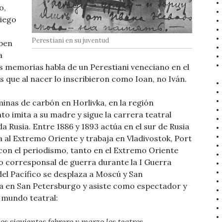
o,
riego
Perestiani en su juventud
aben
a
 memorias habla de un Perestiani veneciano en el
 es que al nacer lo inscribieron como Ioan, no Iván.
minas de carbón en Horlivka, en la región
o imita a su madre y sigue la carrera teatral
a Rusia. Entre 1886 y 1893 actúa en el sur de Rusia
a al Extremo Oriente y trabaja en Vladivostok, Port
con el periodismo, tanto en el Extremo Oriente
 corresponsal de guerra durante la I Guerra
del Pacífico se desplaza a Moscú y San
lla en San Petersburgo y asiste como espectador y
l mundo teatral:
os siguientes febrero y marzo los teatros