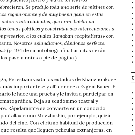
febrecieron. Se produjo toda una serie de mítines con
amos regularmente y de muy buena gana en estas
 actores intervinientes, que eran, hablando
os temas políticos y construían sus intervenciones a
 empresarios, a los cuales llamaban
«capitalistas»
con
miento. Nosotros aplaudíamos, dándonos perfecta
s.»
(p. 194 de su autobiografía. Las citas serán
las paso a notas a pie de página.)
C
iga, Perestiani visita los estudios de Khanzhonkov -
más importantes- y allí conoce a Evgeni Bauer. El
rio le hace una prueba y le invita a participar en
inematográfica. Deja su seudónimo teatral y
bre. Rápidamente se convierte en un conocido
la pantalla» como Mozzhukhin, por ejemplo, quizá
ndo del cine. Con el ritmo habitual de producción
l que resulta que lleguen películas extranjeras, en