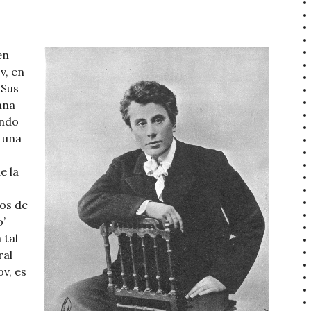
en
v, en
 Sus
nna
undo
 una
e la
os de
o’
 tal
ral
v, es