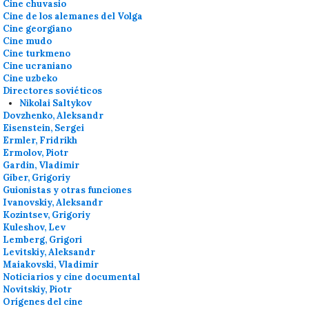
Cine chuvasio
Cine de los alemanes del Volga
Cine georgiano
Cine mudo
Cine turkmeno
Cine ucraniano
Cine uzbeko
Directores soviéticos
Nikolai Saltykov
Dovzhenko, Aleksandr
Eisenstein, Sergei
Ermler, Fridrikh
Ermolov, Piotr
Gardin, Vladimir
Giber, Grigoriy
Guionistas y otras funciones
Ivanovskiy, Aleksandr
Kozintsev, Grigoriy
Kuleshov, Lev
Lemberg, Grigori
Levitskiy, Aleksandr
Maiakovski, Vladimir
Noticiarios y cine documental
Novitskiy, Piotr
Orígenes del cine