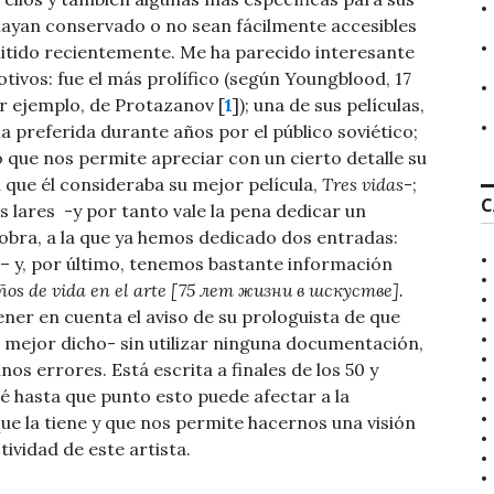
hayan conservado o no sean fácilmente accesibles
itido recientemente. Me ha parecido interesante
ivos: fue el más prolífico (según Youngblood, 17
por ejemplo, de Protazanov [
1
]); una de sus películas,
la preferida durante años por el público soviético;
o que nos permite apreciar con un cierto detalle su
 que él consideraba su mejor película,
Tres vidas
-;
C
 lares -y por tanto vale la pena dedicar un
bra, a la que ya hemos dedicado dos entradas:
– y, por último, tenemos bastante información
ños de vida en el arte [75 лет жизни в шскустве].
ener en cuenta el aviso de su prologuista de que
 mejor dicho- sin utilizar ninguna documentación,
os errores. Está escrita a finales de los 50 y
é hasta que punto esto puede afectar a la
ue la tiene y que nos permite hacernos una visión
ividad de este artista.