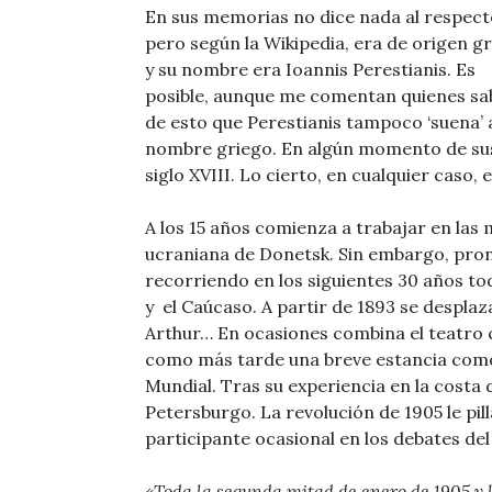
En sus memorias no dice nada al respect
pero según la Wikipedia, era de origen g
y su nombre era Ioannis Perestianis. Es
posible, aunque me comentan quienes s
de esto que Perestianis tampoco ‘suena’ 
nombre griego. En algún momento de sus
siglo XVIII. Lo cierto, en cualquier caso,
A los 15 años comienza a trabajar en las 
ucraniana de Donetsk. Sin embargo, pront
recorriendo en los siguientes 30 años tod
y el Caúcaso. A partir de 1893 se desplaz
Arthur… En ocasiones combina el teatro 
como más tarde una breve estancia como
Mundial. Tras su experiencia en la costa 
Petersburgo. La revolución de 1905 le pi
participante ocasional en los debates de
«Toda la segunda mitad de enero de 1905 y l