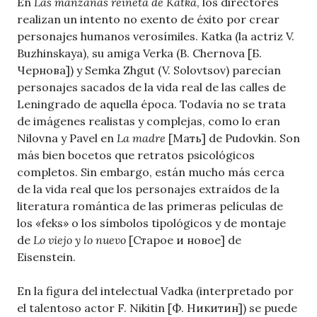
En
Las manzanas reineta de Katka
, los directores
realizan un intento no exento de éxito por crear
personajes humanos verosímiles. Katka (la actriz V.
Buzhinskaya), su amiga Verka (B. Chernova [Б.
Чернова]) y Semka Zhgut (V. Solovtsov) parecían
personajes sacados de la vida real de las calles de
Leningrado de aquella época. Todavía no se trata
de imágenes realistas y complejas, como lo eran
Nilovna y Pavel en
La madre
[Мать] de Pudovkin. Son
más bien bocetos que retratos psicológicos
completos. Sin embargo, están mucho más cerca
de la vida real que los personajes extraídos de la
literatura romántica de las primeras películas de
los «feks» o los símbolos tipológicos y de montaje
de
Lo viejo y lo nuevo
[Старое и новое] de
Eisenstein.
En la figura del intelectual Vadka (interpretado por
el talentoso actor F. Nikitin [Ф. Никитин]) se puede