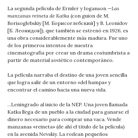
La segunda película de Ermler y Ioganson —
Las
manzanas reineta de Katka
(con guion de M.
Borisoglebskiy [М. Борисоглебский] y B. Leonidov
[Б. Леонидов]), que también se estrenó en 1926, es
una obra considerablemente más madura. Fue uno
de los primeros intentos de nuestra
cinematografía por crear un drama costumbrista a
partir de material soviético contemporáneo.
La película narraba el destino de una joven sencilla
que logra salir de un entorno «del hampa» y
encontrar el camino hacia una nueva vida.
…Leningrado al inicio de la NEP. Una joven llamada
Katka llega de un pueblo a la ciudad para ganarse el
dinero necesario para comprar una vaca. Vende
manzanas «reineta» (de ahí el título de la película)
en la avenida Nevskiy. La rodean pequeños