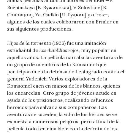
ambas películas actuaron actores del KEM —V.
Buzhinskaya [В. Бужинская], V. Solovtsov [В.
Соловцов], Ya. Gudkin [Я. Гудкин] y otros—,
algunos de los cuales colaboraron con Ermler en
sus siguientes producciones.
Hijos de la tormenta
(1926) fue una imitación
estudiantil de
Los diablillos rojos
, muy popular en
aquellos años. La película narraba las aventuras de
un grupo de miembros de la Komsomol que
participaron en la defensa de Leningrado contra el
general Yudenich. Varios exploradores de la
Komsomol caen en manos de los blancos, quienes
los encarcelan. Otro grupo de jóvenes acude en
ayuda de los prisioneros, realizando esfuerzos
heroicos para salvar a sus compañeros. Las
aventuras se suceden, la vida de los héroes se ve
expuesta a numerosos peligros, pero al final de la
película todo termina bien: con la derrota de los