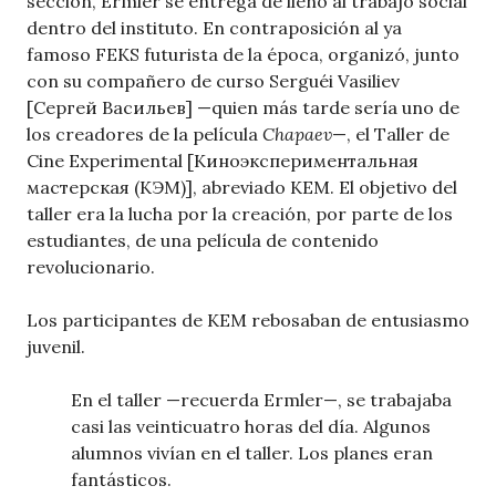
sección, Ermler se entrega de lleno al trabajo social
dentro del instituto. En contraposición al ya
famoso FEKS futurista de la época, organizó, junto
con su compañero de curso Serguéi Vasiliev
[Сергей Васильев] —quien más tarde sería uno de
los creadores de la película
Chapaev
—, el Taller de
Cine Experimental [Киноэкспериментальная
мастерская (КЭМ)], abreviado KEM. El objetivo del
taller era la lucha por la creación, por parte de los
estudiantes, de una película de contenido
revolucionario.
Los participantes de KEM rebosaban de entusiasmo
juvenil.
En el taller —recuerda Ermler—, se trabajaba
casi las veinticuatro horas del día. Algunos
alumnos vivían en el taller. Los planes eran
fantásticos.