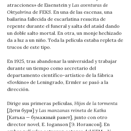
atracciones» de Eisenstein y
Las aventuras de
Oktyabrina
de FEKS. En una de las escenas, una
bailarina fallecida de escarlatina resucita de
repente durante el funeral y salta del ataúd dando
un doble salto mortal. En otra, un monje hechizado
da a luz a un niño. Toda la película estaba repleta de
trucos de este tipo.
En 1925, tras abandonar la universidad y trabajar
durante un tiempo como secretario del
departamento científico-artístico de la fábrica
«Sovkino» de Leningrado, Ermler se pasó a la
dirección.
Dirige sus primeras películas,
Hijos de la tormenta
[Дети бури] y
Las manzanas reineta de Katka
[Катька — бумажный ранет], junto con otro
director novel, E. Ioganson [Э. Иогансон]. En