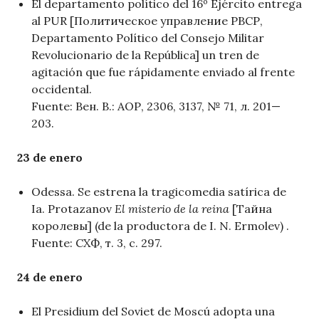
El departamento político del 16º Ejército entrega
al PUR [Политическое управление РВСР,
Departamento Político del Consejo Militar
Revolucionario de la República] un tren de
agitación que fue rápidamente enviado al frente
occidental.
Fuente: Вен. В.: АОР, 2306, 3137, № 71, л. 201—
203.
23 de enero
Odessa. Se estrena la tragicomedia satírica de
Ia. Protazanov
El misterio de la reina
[Тайна
королевы] (de la productora de I. N. Ermolev) .
Fuente: СХФ, т. 3, с. 297.
24 de enero
El Presidium del Soviet de Moscú adopta una