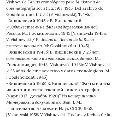
Vishnevski
Tablas cronológicas para la historia de
cinematografía soviética. 1917-1945
. Del archivo de
Gosfilmofond, f. U/2 (V. Vishnevski), T. 1-5.]
-Вишневский 1945а: В. Вишневский
/
Художественные фильмы дореволюционной
России
. М.: Госкиноиздат, 1945 [Vishnevski 1945a:
V. Vishnevski /
Películas de ficción de la Rusia
prerrevolucionaria
. M: Goskinoizdat, 1945]
-Вишневский 1945б: В. Вишневский /
25 лет
советвского кино и хронологических датах
. М.:
Госкиноиздат, 1945 [Vishnevski 1945b: V. Vishnevski
/ 25 años de cine soviético y datos cronológicos. M.
: Goskinoizdat, 1945]
-Вишневский 1958: В. Вишневский “Факты и даты
из истории отечественной кинематографии
(март 1917 -декабрь 1920)”
Из истории кино:
Материалы и документыю Вып. 1.
М.:
Издательство Академии Наук СССР, 1958.
[Vishnevski 1958: V. Vishnevski “Hechos y fechas de la