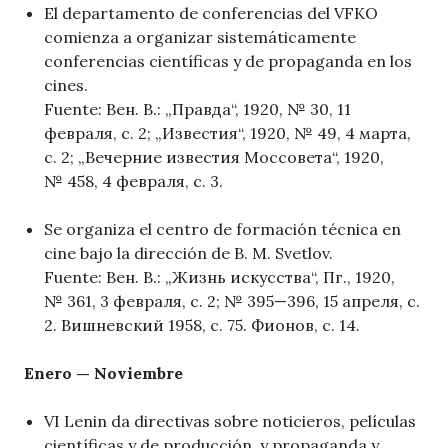
El departamento de conferencias del VFKO
comienza a organizar sistemáticamente
conferencias científicas y de propaganda en los
cines.
Fuente: Вен. В.: „Правда“, 1920, № 30, 11
февраля, с. 2; „Известия“, 1920, № 49, 4 марта,
с. 2; „Вечерние известия Моссовета“, 1920,
№ 458, 4 февраля, с. 3.
Se organiza el centro de formación técnica en
cine bajo la dirección de B. M. Svetlov.
Fuente: Вен. В.: „Жизнь искусства“, Пг., 1920,
№ 361, 3 февраля, с. 2; № 395—396, 15 апреля, с.
2. Вишневский 1958, с. 75. Фионов, с. 14.
Enero — Noviembre
VI Lenin da directivas sobre noticieros, películas
científicas y de producción, y propaganda y