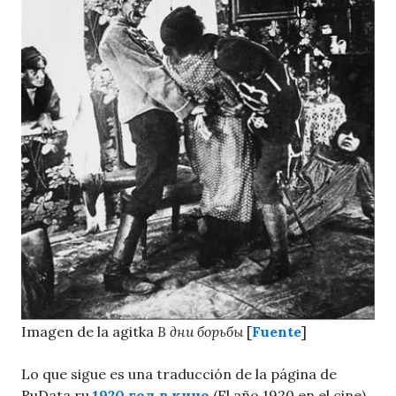
Imagen de la agitka
В дни борьбы
[
Fuente
]
Lo que sigue es una traducción de la página de
RuData.ru
1920 год в кино
(El año 1920 en el cine),