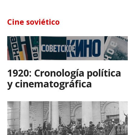
Skip
to
content
Cine soviético
1920: Cronología política
y cinematográfica