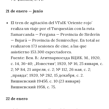
21 de enero — junio
El tren de agitación del VTsIK ‘Oriente rojo’
realiza un viaje por el Turquestán con la ruta
Samarcanda — Fergana — Provincia de Sirderín
— Bujará — Provincia de Semirechye. En total se
realizaron 173 sesiones de cine, a las que
asistierno 153.300 espectadores.
Fuente: Вен. В.: Агитпарпоезда ВЦИК. М., 1920,
с. 14, 36-40; „Известия“, 1920, № 16, 25 января, с.
2; № 84, 21 апреля, с. 2; № 112, 26 мая, с. 2;
„правда“, 1920, № 282, 15 декабря, с. 2.
Вишневский 1945б, с. 10 (23 января)
Вишневский 1958, с. 75.
22 de enero