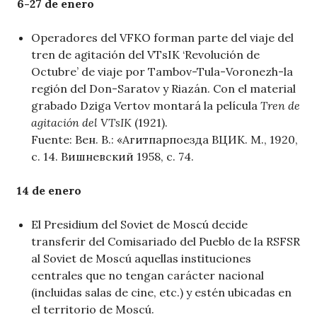
6-27 de enero
Operadores del VFKO forman parte del viaje del
tren de agitación del VTsIK ‘Revolución de
Octubre’ de viaje por Tambov-Tula-Voronezh-la
región del Don-Saratov y Riazán. Con el material
grabado Dziga Vertov montará la película
Tren de
agitación del VTsIK
(1921).
Fuente: Вен. В.: «Агитпарпоезда ВЦИК. М., 1920,
с. 14. Вишневский 1958, с. 74.
14 de enero
El Presidium del Soviet de Moscú decide
transferir del Comisariado del Pueblo de la RSFSR
al Soviet de Moscú aquellas instituciones
centrales que no tengan carácter nacional
(incluidas salas de cine, etc.) y estén ubicadas en
el territorio de Moscú.