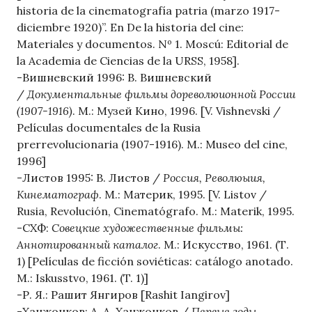
historia de la cinematografía patria (marzo 1917-
diciembre 1920)”. En De la historia del cine:
Materiales y documentos. Nº 1. Moscú: Editorial de
la Academia de Ciencias de la URSS, 1958].
-Вишневский 1996: В. Вишневский
/
Документальные фильмы дореволюионной России
(1907-1916)
. М.: Музей Кино, 1996. [V. Vishnevski /
Películas documentales de la Rusia
prerrevolucionaria (1907-1916). M.: Museo del cine,
1996]
-Листов 1995: В. Листов /
Россия, Революыия,
Кинематограф
. М.: Материк, 1995. [V. Listov /
Rusia, Revolución, Cinematógrafo. M.: Materik, 1995.
-СХФ:
Совецкие художественные фильмы:
Аннотированный каталог
. М.: Искусство, 1961. (Т.
1) [Películas de ficción soviéticas: catálogo anotado.
M.: Iskusstvo, 1961. (T. 1)]
-Р. Я.: Рашит Янгиров [Rashit Iangirov]
-Ханжонков: A. A. Ханжонков /
Первые годы