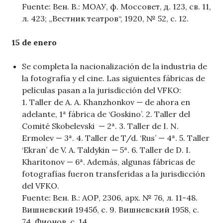
Fuente: Вен. В.: МОАУ, ф. Моссовет, д. 123, св. 11,
л. 423; „Вестник театров“, 1920, № 52, с. 12.
15 de enero
Se completa la nacionalización de la industria de
la fotografía y el cine. Las siguientes fábricas de
películas pasan a la jurisdicción del VFKO:
1. Taller de A. A. Khanzhonkov — de ahora en
adelante, 1ª fábrica de ‘Goskino’. 2. Taller del
Comité Skobelevski — 2ª. 3. Taller de I. N.
Ermolev — 3ª. 4. Taller de T/d. ‘Rus’ — 4ª. 5. Taller
‘Ekran’ de V. A. Taldykin — 5ª. 6. Taller de D. I.
Kharitonov — 6ª. Además, algunas fábricas de
fotografías fueron transferidas a la jurisdicción
del VFKO.
Fuente: Вен. В.: АОР, 2306, арх. № 76, л. 11-48.
Вишневский 1945б, с. 9. Вишневский 1958, с.
74. Фионов, с. 14.