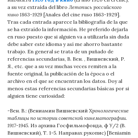
a su vez extraída del libro
Летопись российского
кино 1863-1929
[Anales del cine ruso 1863-1929].
Tras cada entrada aparece la bibliografía de la que
se ha extraído la información. He preferido dejarla
en ruso puesto que si alguien va a utilizarla sin duda
debe saber este idioma y así me ahorro bastante
trabajo. En general se trata de un puñado de
referencias secundarias, В. Вен. , Вишневский, Р.
Я., etc. que a su vez muchas veces remiten a la
fuente original, la publicación de la época o el
archivo en el que se encuentran los datos. Doy al
menos estas referencias secundarias básicas por si
alguien tiene curiosidad:
-Вен. В.: (Вениамин Вишневский
Хронологические
таблицы по истории советской кинематографии.
1917-1945
. Из архива Госфильмофонда, ф У/2 (В.
Вишневский), Т. 1-5. Направах рукопис) [Beniamin