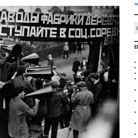
m
B
E