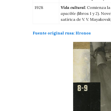
1928
Vida cultural:
Comienza la 
apacible
(libros 1 y 2). Nove
satírica de V. V. Mayakovs
Fuente origi
n
al rusa: Hronos