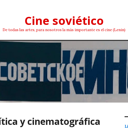
Cine soviético
De todas las artes, para nosotros la más importante es el cine (Lenin)
ítica y cinematográfica
L