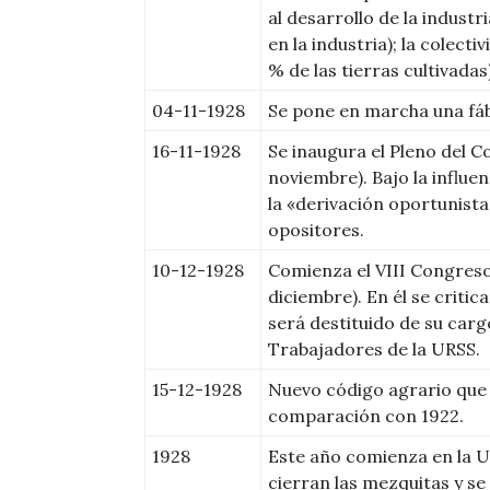
al desarrollo de la industr
en la industria); la colecti
% de las tierras cultivada
04-11-1928
Se pone en marcha una fáb
16-11-1928
Se inaugura el Pleno del C
noviembre). Bajo la influe
la «derivación oportunista
opositores.
10-12-1928
Comienza el VIII Congreso 
diciembre). En él se critic
será destituido de su carg
Trabajadores de la URSS.
15-12-1928
Nuevo código agrario que 
comparación con 1922.
1928
Este año comienza en la UR
cierran las mezquitas y se