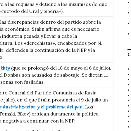
ve a las requisas y detiene a los insumisos (lo que
método del Ural y Siberia»).
 las discrepancias dentro del partido sobre la
ia económica. Stalin afirma que es necesario
a industria pesada y llevar a cabo la
cultura. Los «derechistas», encabezados por N.
ki, defienden la continuación de la NEP y la
C
o.
akhty
(que se prolongó del 18 de mayo al 6 de julio).
el Donbás son acusados de sabotaje. Se dictan 11
sonas son fusiladas.
ité Central del Partido Comunista de Rusia
e julio), en el que Stalin pronuncia el 9 de julio un
industrialización y el problema del pan
. Los
Tomski, Rikov) critican duramente la política
u negativa a continuar con la NEP.