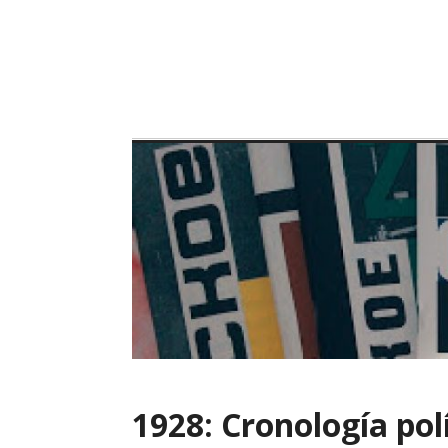
Skip
to
content
1928: Cronología pol