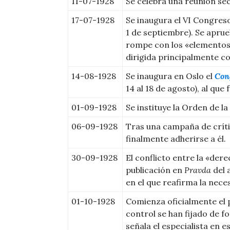
11-07-1928
Se celebra una reunión sec
17-07-1928
Se inaugura el VI Congreso 
1 de septiembre). Se apru
rompe con los «elementos d
dirigida principalmente c
14-08-1928
Se inaugura en Oslo el
Con
14 al 18 de agosto), al que
01-09-1928
Se instituye la Orden de l
06-09-1928
Tras una campaña de críti
finalmente adherirse a él.
30-09-1928
El conflicto entre la «dere
publicación en
Pravda
del 
en el que reafirma la nec
01-10-1928
Comienza oficialmente el 
control se han fijado de f
señala el especialista en e