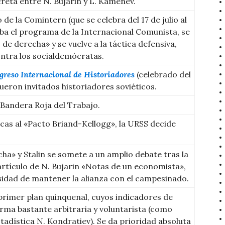
reta entre N. Bujarin y L. Kamenev.
de la Comintern (que se celebra del 17 de julio al
eba el programa de la Internacional Comunista, se
e derecha» y se vuelve a la táctica defensiva,
ontra los socialdemócratas.
greso Internacional de Historiadores
(celebrado del
 fueron invitados historiadores soviéticos.
a Bandera Roja del Trabajo.
cas al «Pacto Briand-Kellogg», la URSS decide
cha» y Stalin se somete a un amplio debate tras la
artículo de N. Bujarin «Notas de un economista»,
esidad de mantener la alianza con el campesinado.
primer plan quinquenal, cuyos indicadores de
orma bastante arbitraria y voluntarista (como
stadística N. Kondratiev). Se da prioridad absoluta