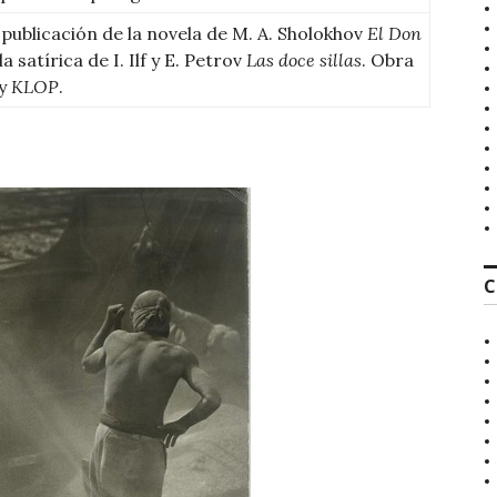
publicación de la novela de M. A. Sholokhov
El Don
la satírica de I. Ilf y E. Petrov
Las doce sillas
. Obra
ky
KLOP
.
C