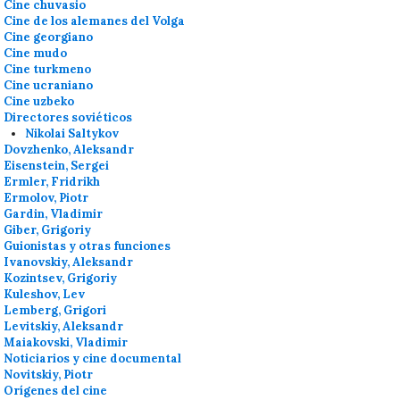
Cine chuvasio
Cine de los alemanes del Volga
Cine georgiano
Cine mudo
Cine turkmeno
Cine ucraniano
Cine uzbeko
Directores soviéticos
Nikolai Saltykov
Dovzhenko, Aleksandr
Eisenstein, Sergei
Ermler, Fridrikh
Ermolov, Piotr
Gardin, Vladimir
Giber, Grigoriy
Guionistas y otras funciones
Ivanovskiy, Aleksandr
Kozintsev, Grigoriy
Kuleshov, Lev
Lemberg, Grigori
Levitskiy, Aleksandr
Maiakovski, Vladimir
Noticiarios y cine documental
Novitskiy, Piotr
Orígenes del cine