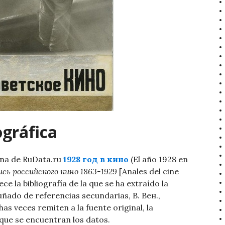
gráfica
ina de RuData.ru
1928 год в кино
(El año 1928 en
сь российского кино 1863-1929
[Anales del cine
e la bibliografía de la que se ha extraído la
uñado de referencias secundarias, В. Вен.,
as veces remiten a la fuente original, la
l que se encuentran los datos.