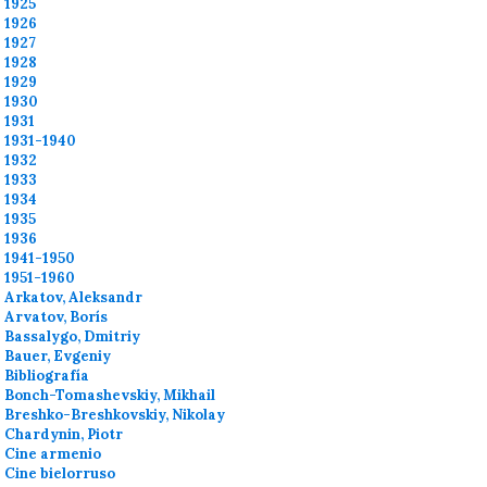
1925
1926
1927
1928
1929
1930
1931
1931-1940
1932
1933
1934
1935
1936
1941-1950
1951-1960
Arkatov, Aleksandr
Arvatov, Borís
Bassalygo, Dmitriy
Bauer, Evgeniy
Bibliografía
Bonch-Tomashevskiy, Mikhail
Breshko-Breshkovskiy, Nikolay
Chardynin, Piotr
Cine armenio
Cine bielorruso