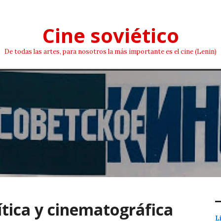
Cine soviético
De todas las artes, para nosotros la más importante es el cine (Lenin)
ítica y cinematográfica
L