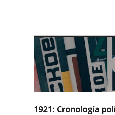
Skip
to
content
1921: Cronología pol