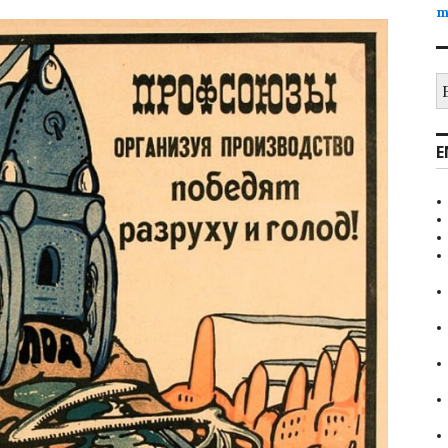
m
B
E