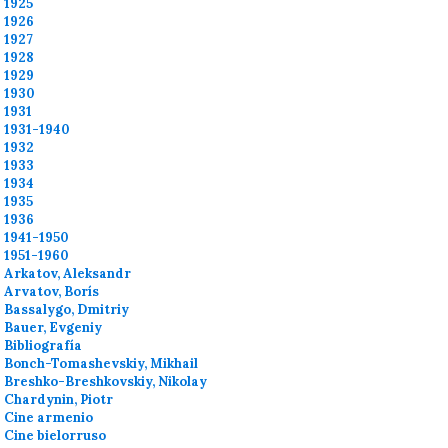
1925
1926
1927
1928
1929
1930
1931
1931-1940
1932
1933
1934
1935
1936
1941-1950
1951-1960
Arkatov, Aleksandr
Arvatov, Borís
Bassalygo, Dmitriy
Bauer, Evgeniy
Bibliografía
Bonch-Tomashevskiy, Mikhail
Breshko-Breshkovskiy, Nikolay
Chardynin, Piotr
Cine armenio
Cine bielorruso