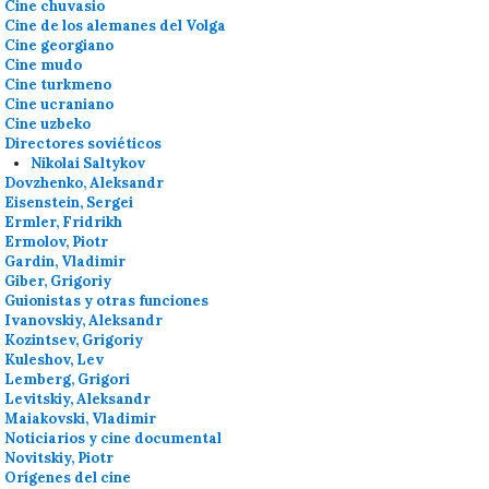
Cine chuvasio
Cine de los alemanes del Volga
Cine georgiano
Cine mudo
Cine turkmeno
Cine ucraniano
Cine uzbeko
Directores soviéticos
Nikolai Saltykov
Dovzhenko, Aleksandr
Eisenstein, Sergei
Ermler, Fridrikh
Ermolov, Piotr
Gardin, Vladimir
Giber, Grigoriy
Guionistas y otras funciones
Ivanovskiy, Aleksandr
Kozintsev, Grigoriy
Kuleshov, Lev
Lemberg, Grigori
Levitskiy, Aleksandr
Maiakovski, Vladimir
Noticiarios y cine documental
Novitskiy, Piotr
Orígenes del cine