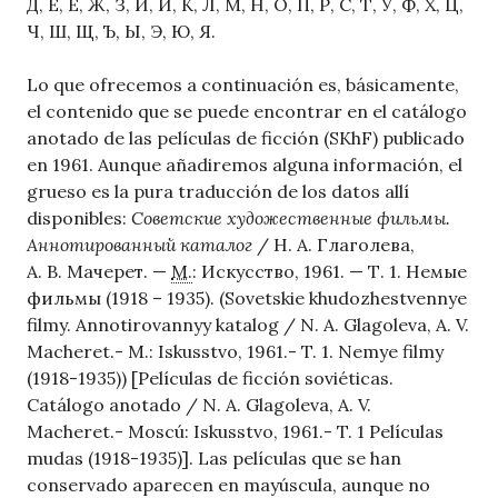
Д, Е, Ё, Ж, З, И, Й, К, Л, М, Н, О, П, Р, С, Т, У, Ф, Х, Ц,
Ч, Ш, Щ, Ъ, Ы, Э, Ю, Я.
Lo que ofrecemos a continuación es, básicamente,
el contenido que se puede encontrar en el catálogo
anotado de las películas de ficción (SKhF) publicado
en 1961. Aunque añadiremos alguna información, el
grueso es la pura traducción de los datos allí
disponibles:
Советские художественные фильмы.
Аннотированный каталог
/ Н. А. Глаголева,
А. В. Мачерет. —
М.
: Искусство, 1961. — Т. 1. Немые
фильмы (1918 – 1935). (Sovetskie khudozhestvennye
filmy. Annotirovannyy katalog / N. A. Glagoleva, A. V.
Macheret.- M.: Iskusstvo, 1961.- T. 1. Nemye filmy
(1918-1935)) [Películas de ficción soviéticas.
Catálogo anotado / N. A. Glagoleva, A. V.
Macheret.- Moscú: Iskusstvo, 1961.- T. 1 Películas
mudas (1918-1935)].
Las películas que se han
conservado aparecen en mayúscula, aunque no