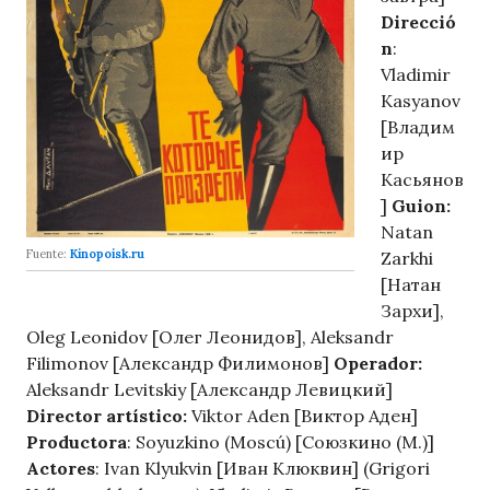
Direcció
n
:
Vladimir
Kasyanov
[Владим
ир
Касьянов
]
Guion:
Natan
Fuente:
Kinopoisk.ru
Zarkhi
[Натан
Зархи],
Oleg Leonidov [Олег Леонидов], Aleksandr
Filimonov [Александр Филимонов]
Operador:
Aleksandr Levitskiy [Александр Левицкий]
Director artístico:
Viktor Aden [Виктор Аден]
Productora
: Soyuzkino (Moscú) [Союзкино (М.)]
Actores
: Ivan Klyukvin [Иван Клюквин] (Grigori