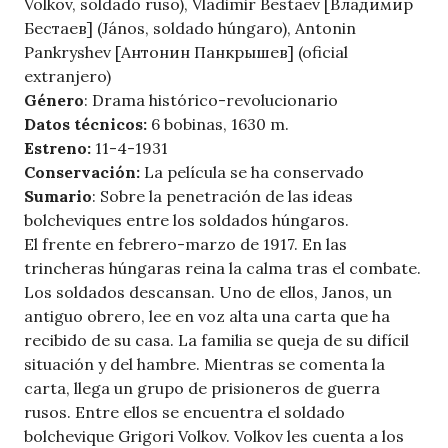
Volkov, soldado ruso), Vladimir Bestaev [Владимир
Бестаев] (János, soldado húngaro), Antonin
Pankryshev [Антонин Панкрышев] (oficial
extranjero)
Género
: Drama histórico-revolucionario
Datos técnicos:
6 bobinas, 1630 m.
Estreno:
11-4-1931
Conservación:
La película se ha conservado
Sumario
: Sobre la penetración de las ideas
bolcheviques entre los soldados húngaros.
El frente en febrero-marzo de 1917. En las
trincheras húngaras reina la calma tras el combate.
Los soldados descansan. Uno de ellos, Janos, un
antiguo obrero, lee en voz alta una carta que ha
recibido de su casa. La familia se queja de su difícil
situación y del hambre. Mientras se comenta la
carta, llega un grupo de prisioneros de guerra
rusos. Entre ellos se encuentra el soldado
bolchevique Grigori Volkov. Volkov les cuenta a los