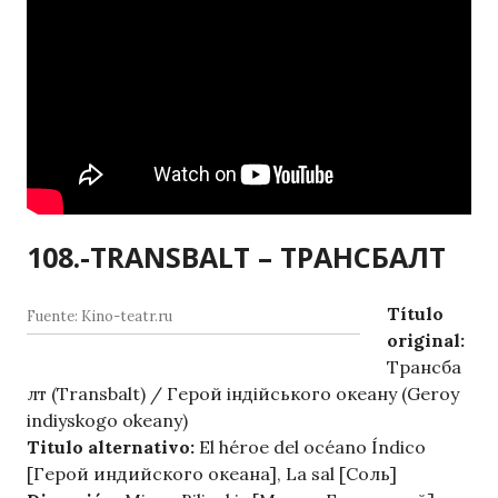
108.-TRANSBALT – ТРАНСБАЛТ
Título
Fuente: Kino-teatr.ru
original:
Трансба
лт (Transbalt) / Герой індійського океану (Geroy
indiyskogo okeany)
Titulo alternativo:
El héroe del océano Índico
[Герой индийского океана], La sal [Соль]