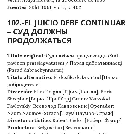
Vechernyaya Moskva
, 18 de octubre de 1930
Fuentes
: SKhF 1961, vol. 1, p. 402
102.-EL JUICIO DEBE CONTINUAR
– СУД ДОЛЖНЫ
ПРОДОЛЖАТЬСЯ
Título original:
Суд павінен працягвацца (Sud
pavinen pratsiagvatstsa) / Парад дабрачыннасці
(Parad dabrachynnastsi)
Titulo alternativo:
El desfile de la virtud [Парад
добродетели]
Dirección
: Efim Dzigan [Ефим Дзиган], Boris
Shreyber [Борис Шрейбер]
Guion:
Vsevolod
Pavlovskiy [Всеволод Павловский]
Operador:
Naum Naumov-Strazh [Наум Наумов-Страж]
Director artístico:
Robert Fedor [Роберт Фэдор]
Productora
: Belgoskino [Белгоскино]