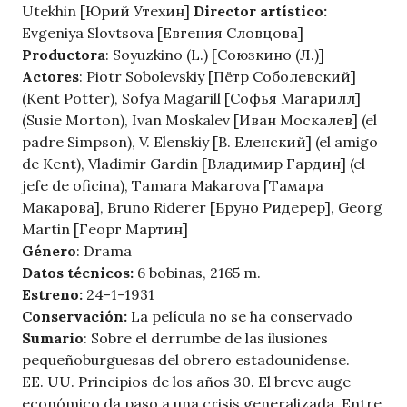
Utekhin [Юрий Утехин]
Director artístico:
Evgeniya Slovtsova [Евгения Словцова]
Productora
: Soyuzkino (L.) [Союзкино (Л.)]
Actores
: Piotr Sobolevskiy [Пётр Соболевский]
(Kent Potter), Sofya Magarill [Софья Магарилл]
(Susie Morton), Ivan Moskalev [Иван Москалев] (el
padre Simpson), V. Elenskiy [В. Еленский] (el amigo
de Kent), Vladimir Gardin [Владимир Гардин] (el
jefe de oficina), Tamara Makarova [Тамара
Макарова], Bruno Riderer [Бруно Ридерер], Georg
Martin [Георг Мартин]
Género
: Drama
Datos técnicos:
6 bobinas, 2165 m.
Estreno:
24-1-1931
Conservación:
La película no se ha conservado
Sumario
: Sobre el derrumbe de las ilusiones
pequeñoburguesas del obrero estadounidense.
EE. UU. Principios de los años 30. El breve auge
económico da paso a una crisis generalizada. Entre