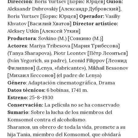
Dirección
: Boris Yurtsev [Борис Юрцев]
Guion:
Aleksandr Dubrovskiy [Александр Дубровский],
Boris Yurtsev [Борис Юрцев]
Operador:
Vasiliy
Khvatov [Василий Хватов]
Director artístico:
Aleksey Utkin [Алексей Уткин]
Productora
: Sovkino (M.) [Совкино (М.)]
Actores
: Mariya Tribesova [Мария Трибесова]
(Tanya Sharapova), Piotr Leontev [Пётр Леонтьев]
(Iván Yegorich, su padre), Leonid Filippov [Леонид
Филиппов] (Lenya, «fabricante»), Mikhail Bessonov
[Михаил Бессонов] (el padre de Lenya)
Género
: Adaptación cinematográfica, Drama
Datos técnicos:
6 bobinas, 1741 m.
Estreno:
25-8-1930
Conservación:
La película no se ha conservado
Sumario
: Sobre la lucha de los miembros del
Komsomol contra el alcoholismo.
Sharaпов, un obrero de toda la vida, promete a su
hija Tania, miembro del Komsomol, que olvidará