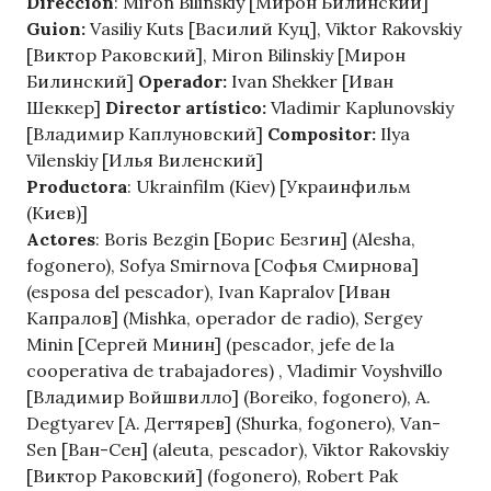
Dirección
: Miron Bilinskiy [Мирон Билинский]
Guion:
Vasiliy Kuts [Василий Куц], Viktor Rakovskiy
[Виктор Раковский], Miron Bilinskiy [Мирон
Билинский]
Operador:
Ivan Shekker [Иван
Шеккер]
Director artístico:
Vladimir Kaplunovskiy
[Владимир Каплуновский]
Compositor:
Ilya
Vilenskiy [Илья Виленский]
Productora
: Ukrainfilm (Kiev) [Украинфильм
(Киев)]
Actores
: Boris Bezgin [Борис Безгин] (Alesha,
fogonero), Sofya Smirnova [Софья Смирнова]
(esposa del pescador), Ivan Kapralov [Иван
Капралов] (Mishka, operador de radio), Sergey
Minin [Сергей Минин] (pescador, jefe de la
cooperativa de trabajadores) , Vladimir Voyshvillo
[Владимир Войшвилло] (Boreiko, fogonero), A.
Degtyarev [А. Дегтярев] (Shurka, fogonero), Van-
Sen [Ван-Сен] (aleuta, pescador), Viktor Rakovskiy
[Виктор Раковский] (fogonero), Robert Pak