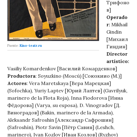
Трифоно
в]
Operado
r:
Mikhail
Gindin
[Михаил
Fuente:
Kino-teatr.ru
Гиндин]
Director
artístico:
Vasiliy Komardenkov [Василий Комарденков]
Productora
: Soyuzkino (Moscú) [Союзкиио (М.)]
Actores
: Vera Maretskaya [Вера Марецкая]
(Sofochka), Yuriy Laptev [Юрий Лаптев] (Gavrilyuk,
marinero de la Flota Roja), Inna Fiodorova [Инна
Фёдорова] (Varya, su esposa), D. Vinogradov [Д.
Виноградов] (Bakin, marinero de la Armada),
Aleksandr Safroshin [Александр Сафрошин]
(Safroshín), Piotr Savin [Пётр Савин] (Leshch,
marinero), Ivan Kozlov [Иван Козлов] (Ryzhov)