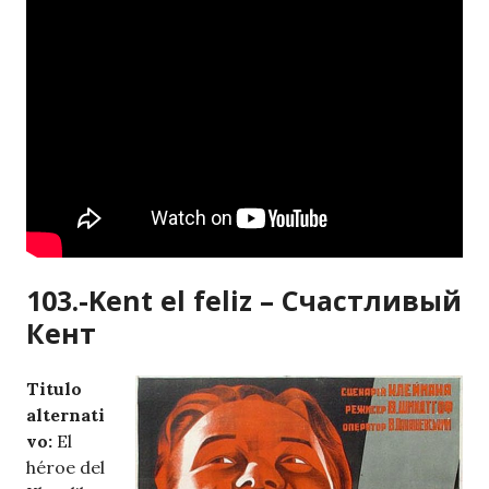
103.-Kent el feliz – Счастливый
Кент
Titulo
alternati
vo:
El
héroe del