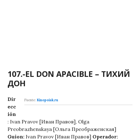
107.-EL DON APACIBLE – ТИХИЙ
ДОН
Dir
Fuente:
Kinopoisk.ru
ecc
ión
: Ivan Pravov [Иван Правов], Olga
Preobrazhenskaya [Ольга Преображенская]
Guion:
Ivan Pravov [Иван Правов]
Operador: