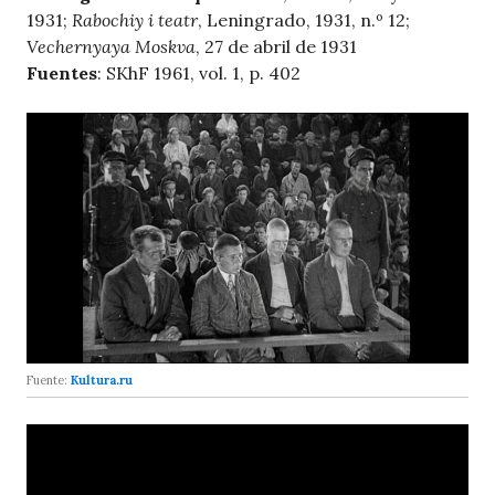
1931;
Rabochiy i teatr
, Leningrado, 1931, n.º 12;
Vechernyaya Moskva
, 27 de abril de 1931
Fuentes
: SKhF 1961, vol. 1, p. 402
Fuente:
Kultura.ru