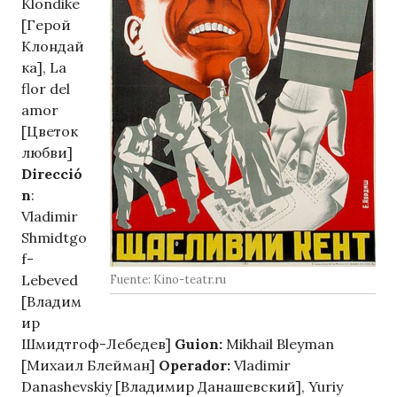
Klondike
[Герой
Клондай
ка], La
flor del
amor
[Цветок
любви]
Direcció
n
:
Vladimir
Shmidtgo
f-
Lebeved
Fuente: Kino-teatr.ru
[Владим
ир
Шмидтгоф-Лебедев]
Guion:
Mikhail Bleyman
[Михаил Блейман]
Operador:
Vladimir
Danashevskiy [Владимир Данашевский], Yuriy