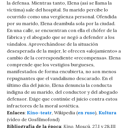
la defensa. Mientras tanto, Elena (así se llama la
víctima) sale del hospital. Su marido percibe lo
ocurrido como una vergüenza personal. Ofendida
por su marido, Elena deambula sola por la ciudad.
En una calle, se encuentran con ella el chófer de la
fábrica y el abogado que se negó a defender a los
vándalos. Aprovechándose de la situación
desesperada de la mujer, le ofrecen «alojamiento» a
cambio de la correspondiente «recompensa». Elena
comprende que los vestigios burgueses,
manifestados de forma encubierta, no son menos
repugnantes que el vandalismo descarado. En el
último día del juicio, Elena denuncia la conducta
indigna de su marido, del conductor y del abogado
defensor. Exige que continúe el juicio contra estos
infractores de la moral soviética.
Enlaces
:
Kino-teatr
, Wikipedia (
en ruso
),
Kultura
(vídeo de Gosfilmofond)
Bibliografía de la época
:
Kino
, Moscú, 27.I y 28.III