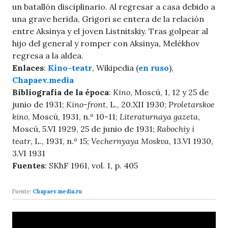
un batallón disciplinario. Al regresar a casa debido a
una grave herida, Grigori se entera de la relación
entre Aksinya y el joven Listnitskiy. Tras golpear al
hijo del general y romper con Aksinya, Melékhov
regresa a la aldea.
Enlaces
:
Kino-teatr
, Wikipedia (
en ruso
),
Chapaev.media
Bibliografía de la época
:
Kino
, Moscú, 1, 12 y 25 de
junio de 1931;
Kino-front
, L., 20.XII 1930;
Proletarskoe
kino
, Moscú, 1931, n.º 10-11;
Literaturnaya gazeta
,
Moscú, 5.VI 1929, 25 de junio de 1931;
Rabochiy i
teatr
, L., 1931, n.º 15;
Vechernyaya Moskva
, 13.VI 1930,
3.VI 1931
Fuentes
: SKhF 1961, vol. 1, p. 405
Fuente:
Chapaev.media.ru