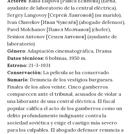
Actores
: Raisa Esipova [Раиса Есипова] (Elena,
ayudante de laboratorio de la central eléctrica),
Sergey Langovoy [Сергей Ланговой] (su marido),
Ivan Chuveliov [Иван Чувелёв] (abogado defensor),
Pavel Molchanov [Павел Молчанов] (chofer),
Semion Antonov [Семен Антонов] (ayudante de
laboratorio)
Género
: Adaptación cinematográfica, Drama
Datos técnicos:
6 bobinas, 1950 m.
Estreno:
21-3-1931
Conservación:
La película se ha conservado
Sumario
: Denuncia de los vestigios burgueses.
Finales de los años veinte. Cinco gamberros
comparecen ante el tribunal, acusados de violar a
una laborante de una central eléctrica. El fiscal
popular califica el acto de los gamberros como un
delito profundamente indignante contra la
sociedad soviética y exige el castigo más severo
para los culpables. El abogado defensor renuncia a