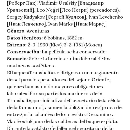
[Роберт Пак], Vladimir Uralskiy [Владимир
Уральский], Leo Negri [Лео Негри] (pescadores),
Sergey Kudyakov [Сергей Худяков], Ivan Levchenko
[Иван Левченко], Ivan Marks [Иван Маркс]
Género
: Aventuras
Datos técnicos:
6 bobinas, 1862 m.
Estreno:
2-9-1930 (Kiev), 3-2-1931 (Moscú)
Conservación:
La película se ha conservado
Sumario
: Sobre la heroica rutina laboral de los
marineros soviéticos.
El buque «Transbalt» se dirige con un cargamento
de sal para los pescadores del Lejano Oriente,
quienes han asumido mayores obligaciones
laborales. Por su parte, los marineros del «
Transbalt», por iniciativa del secretario de la célula
de la Komsomol, asumen la obligación recíproca de
entregar la sal antes de lo previsto. De camino a
Vladivostok, una de las calderas del buque explota.
Durante la catástrofe fallece el secretario de la