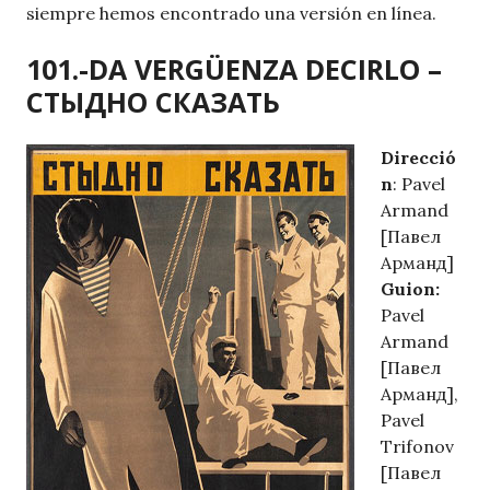
siempre hemos encontrado una versión en línea.
101.-DA VERGÜENZA DECIRLO –
СТЫДНО СКАЗАТЬ
Direcció
n
: Pavel
Armand
[Павел
Арманд]
Guion:
Pavel
Armand
[Павел
Арманд],
Pavel
Trifonov
[Павел