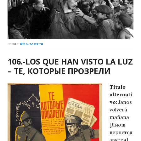
Fuente:
Kino-teatr.ru
106.-LOS QUE HAN VISTO LA LUZ
– ТЕ, КОТОРЫЕ ПРОЗРЕЛИ
Titulo
alternati
vo:
Janos
volverá
mañana
[Янош
вернется
завтра]