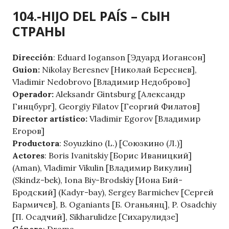
104.-HIJO DEL PAÍS – СЫН
СТРАНЫ
Dirección
: Eduard Ioganson [Эдуард Иогансон]
Guion:
Nikolay Beresnev [Николай Береснев],
Vladimir Nedobrovo [Владимир Недоброво]
Operador:
Aleksandr Gintsburg [Александр
Гинцбург], Georgiy Filatov [Георгий Филатов]
Director artístico:
Vladimir Egorov [Владимир
Егоров]
Productora
: Soyuzkino (L.) [Союзкино (Л.)]
Actores
: Boris Ivanitskiy [Борис Иваницкий]
(Aman), Vladimir Vikulin [Владимир Викулин]
(Skindz-bek), Iona Biy-Brodskiy [Иона Бий-
Бродский] (Kadyr-bay), Sergey Barmichev [Сергей
Бармичев], B. Oganiants [Б. Оганьянц], P. Osadchiy
[П. Осадчий], Sikharulidze [Сихарулидзе]