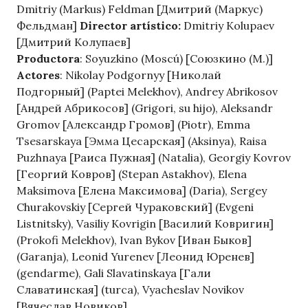
Dmitriy (Markus) Feldman [Дмитрий (Маркус)
Фельдман]
Director artístico:
Dmitriy Kolupaev
[Дмитрий Колупаев]
Productora
: Soyuzkino (Moscú) [Союзкино (М.)]
Actores
: Nikolay Podgornyy [Николай
Подгорный] (Paptei Melekhov), Andrey Abrikosov
[Андрей Абрикосов] (Grigori, su hijo), Aleksandr
Gromov [Александр Громов] (Piotr), Emma
Tsesarskaya [Эмма Цесарская] (Aksinya), Raisa
Puzhnaya [Раиса Пужная] (Natalia), Georgiy Kovrov
[Георгий Ковров] (Stepan Astakhov), Elena
Maksimova [Елена Максимова] (Daria), Sergey
Churakovskiy [Сергей Чураковский] (Evgeni
Listnitsky), Vasiliy Kovrigin [Василий Ковригин]
(Prokofi Melekhov), Ivan Bykov [Иван Быков]
(Garanja), Leonid Yurenev [Леонид Юренев]
(gendarme), Gali Slavatinskaya [Гали
Славатинская] (turca), Vyacheslav Novikov
[Вячеслав Новиков]