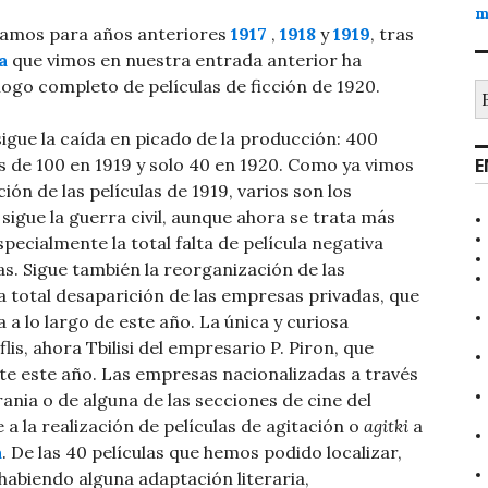
m
izamos para años anteriores
1917
,
1918
y
1919
, tras
a
que vimos en nuestra entrada anterior ha
ogo completo de películas de ficción de 1920.
B
igue la caída en picado de la producción: 400
os de 100 en 1919 y solo 40 en 1920. Como ya vimos
E
n de las películas de 1919, varios son los
sigue la guerra civil, aunque ahora se trata más
pecialmente la total falta de película negativa
as. Sigue también la reorganización de las
 total desaparición de las empresas privadas, que
 a lo largo de este año. La única y curiosa
lis, ahora Tbilisi del empresario P. Piron, que
nte este año. Las empresas nacionalizadas a través
nia o de alguna de las secciones de cine del
a la realización de películas de agitación o
agitki
a
a
. De las 40 películas que hemos podido localizar,
 habiendo alguna adaptación literaria,