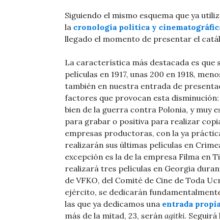
Siguiendo el mismo esquema que ya util
la
cronología política y cinematográfic
llegado el momento de presentar el catál
La característica más destacada es que s
películas en 1917, unas 200 en 1918, men
también en nuestra entrada de presentació
factores que provocan esta disminución: 
bien de la guerra contra Polonia, y muy es
para grabar o positiva para realizar copi
empresas productoras, con la ya práctica
realizarán sus últimas películas en Crimea
excepción es la de la empresa Filma en Tif
realizará tres películas en Georgia dura
de VFKO, del Comité de Cine de Toda Ucra
ejército, se dedicarán fundamentalmente 
las que ya dedicamos una
entrada propi
más de la mitad, 23, serán
agitki
. Seguirá