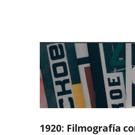
Skip
to
content
1920: Filmografía c