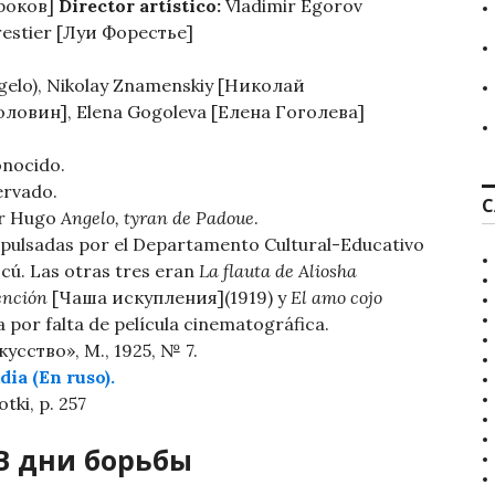
ароков]
Director artístico:
Vladimir Egorov
orestier [Луи Форестье]
ngelo), Nikolay Znamenskiy [Николай
оловин], Elena Gogoleva [Елена Гоголева]
onocido.
ervado.
C
or Hugo
Angelo, tyran de Padoue
.
pulsadas por el Departamento Cultural-Educativo
cú. Las otras tres eran
La flauta de Aliosha
ención
[Чаша искупления](1919) y
El amo cojo
por falta de película cinematográfica.
усство», М., 1925, № 7.
ia (En ruso).
otki, p. 257
– В дни борьбы