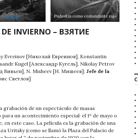
Fuente
Pudovkin como comandante rojo
O DE INVIERNO – ВЗЯТИЕ
lay Evreinov [Николай Евреинов], Konstantin
andr Kugel [Александр Кугель], Nikolay Petrov
д Вивьен], N. Misheev [Н. Мишеев];
Jefe de la
орис Светлов]
C
 la grabación de un espectáculo de masas
 para un acontecimiento especial: el 1º de mayo o
, en este caso. La película es la grabación de una
za Uritsky (como se llamó la Plaza del Palacio de
o lugar el 7 de noviembre de 1920 con la