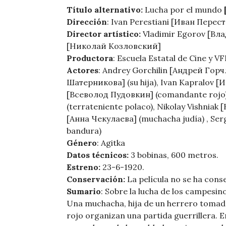
Título alternativo:
Lucha por el mundo
Dirección
: Ivаn Perestiani [Иван Пере
Director artístico:
Vladimir Egorov [Вл
[Николай Козловский]
Productora
: Escuela Estatal de Cine 
Actores
: Andrey Gorchilin [Андрей Горч
Шатерникова] (su hija), Ivan Kapralov [И
[Всеволод Пудовкин] (comandante rojo)
(terrateniente polaco), Nikolay Vishnia
[Анна Чекулаева] (muchacha judía) , Se
bandura)
Género
: Agitka
Datos técnicos:
3 bobinas, 600 metros.
Estreno:
23-6-1920.
Conservación:
La película no se ha cons
Sumario
: Sobre la lucha de los campesin
Una muchacha, hija de un herrero tomad
rojo organizan una partida guerrillera. E