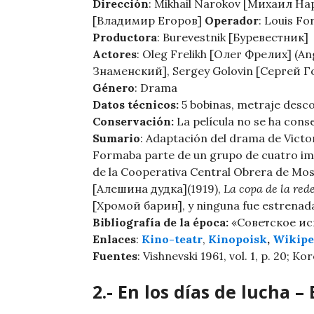
Dirección
: Mikhail Narokov [Михаил Н
[Владимир Егоров]
Operador
: Louis F
Productora
: Burevestnik [Буревестник]
Actores
: Oleg Frelikh [Олег Фрелих] (A
Знаменский], Sergey Golovin [Сергей Г
Género
: Drama
Datos técnicos:
5 bobinas, metraje desc
Conservación:
La película no se ha cons
Sumario
: Adaptación del drama de Vict
Formaba parte de un grupo de cuatro im
de la Cooperativa Central Obrera de Mos
[Алешина дудка](1919),
La copa de la red
[Хромой барин], y ninguna fue estrenada 
Bibliografía de la época:
«Советское иск
Enlaces
:
Kino-teatr
,
Kinopoisk
,
Wikiped
Fuentes
: Vishnevski 1961, vol. 1, p. 20; Kor
2.- En los días de lucha 