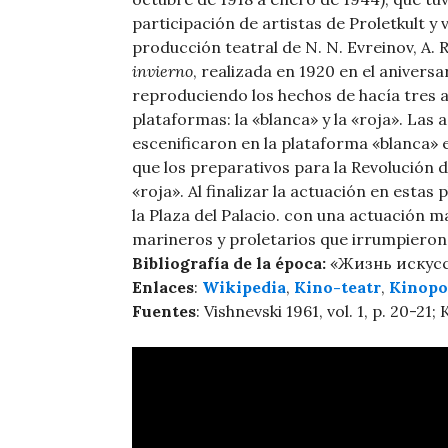
participación de artistas de Proletkult y v
producción teatral de N. N. Evreinov, A. R
invierno
, realizada en 1920 en el aniversar
reproduciendo los hechos de hacía tres a
plataformas: la «blanca» y la «roja». Las 
escenificaron en la plataforma «blanca» 
que los preparativos para la Revolución 
«roja». Al finalizar la actuación en estas
la Plaza del Palacio. con una actuación m
marineros y proletarios que irrumpieron 
Bibliografía de la época:
«Жизнь искусст
Enlaces
:
Wikipedia
,
Kino-teatr
,
Kinopo
Fuentes
: Vishnevski 1961, vol. 1, p. 20-21;