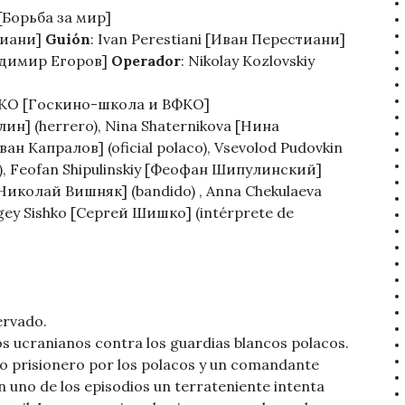
[
Борьба за мир]
стиани]
Guión
: Ivаn Perestiani [Иван Перестиани]
адимир Егоров]
Operador
: Nikolay Kozlovskiy
y VFKO [Госкино-школа и ВФКО]
лин] (herrero), Nina Shaternikova [Нина
ван Капралов] (oficial polaco), Vsevolod Pudovkin
, Feofan Shipulinskiy [Феофан Шипулинский]
k [Николай Вишняк] (bandido) , Anna Chekulaeva
rgey Sishko [Сергей Шишко] (intérprete de
ervado.
os ucranianos contra los guardias blancos polacos.
o prisionero por los polacos y un comandante
n uno de los episodios un terrateniente intenta