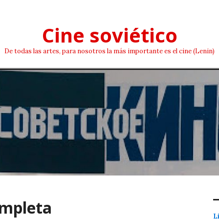
Cine soviético
De todas las artes, para nosotros la más importante es el cine (Lenin)
ompleta
L