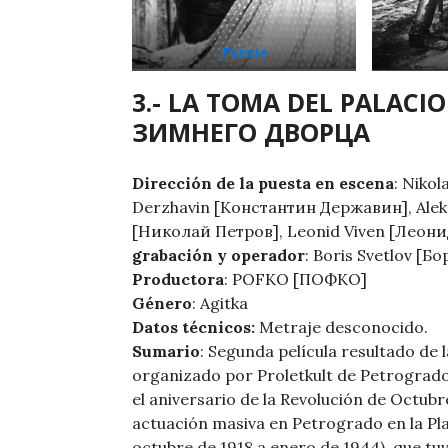
Fuente
3.- LA TOMA DEL PALACI
ЗИМНЕГО ДВОРЦА
Dirección
de la puesta en escena
: Niko
Derzhavin [Константин Державин], Aleks
[Николай Петров], Leonid Viven [Леони
grabación y operador
: Boris Svetlov [Б
Productora
: POFKO [ПОФКО]
Género
: Agitka
Datos técnicos:
Metraje desconocido.
Sumario
: Segunda película resultado de
organizado por Proletkult de Petrogrado
el aniversario de la Revolución de Octubre
actuación masiva en Petrogrado en la Pla
octubre de 1918 a enero de 1944), que tuv