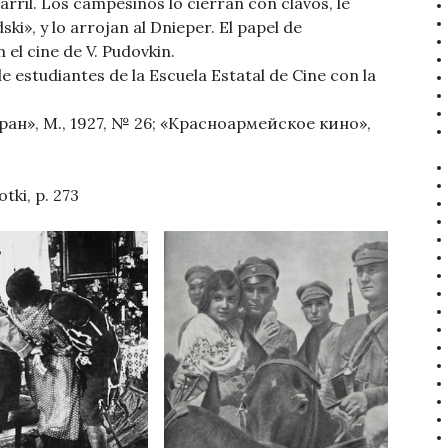
rril. Los campesinos lo cierran con clavos, le
ski», y lo arrojan al Dnieper. El papel de
el cine de V. Pudovkin.
e estudiantes de la Escuela Estatal de Cine con la
ан», М., 1927, № 26; «Красноармейское кино»,
otki, p. 273