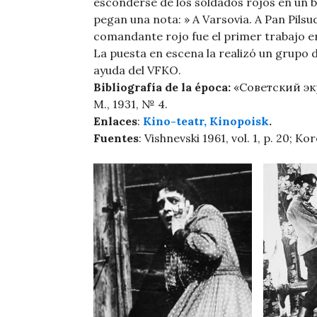
esconderse de los soldados rojos en un ba
pegan una nota: » A Varsovia. A Pan Pilsud
comandante rojo fue el primer trabajo en 
La puesta en escena la realizó un grupo d
ayuda del VFKO.
Bibliografía de la época:
«Советский экр
М., 1931, № 4.
Enlaces
:
Kino-teatr,
Kinopoisk
.
Fuentes
: Vishnevski 1961, vol. 1, p. 20; Kor