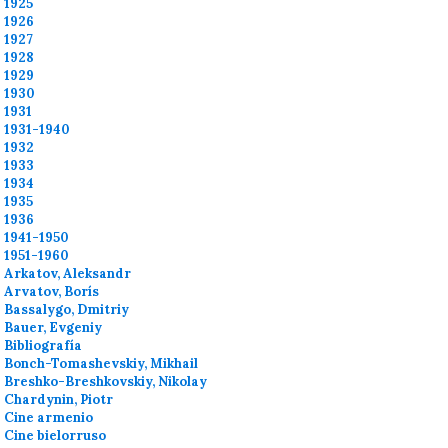
1925
1926
1927
1928
1929
1930
1931
1931-1940
1932
1933
1934
1935
1936
1941-1950
1951-1960
Arkatov, Aleksandr
Arvatov, Borís
Bassalygo, Dmitriy
Bauer, Evgeniy
Bibliografía
Bonch-Tomashevskiy, Mikhail
Breshko-Breshkovskiy, Nikolay
Chardynin, Piotr
Cine armenio
Cine bielorruso