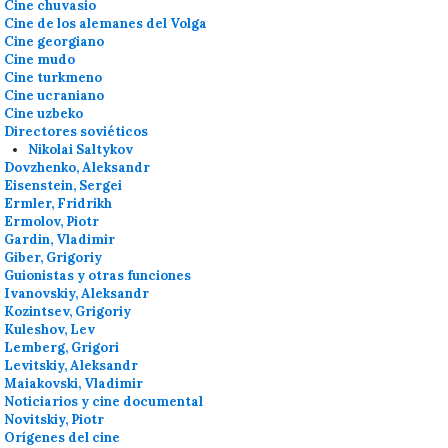
Cine chuvasio
Cine de los alemanes del Volga
Cine georgiano
Cine mudo
Cine turkmeno
Cine ucraniano
Cine uzbeko
Directores soviéticos
Nikolai Saltykov
Dovzhenko, Aleksandr
Eisenstein, Sergei
Ermler, Fridrikh
Ermolov, Piotr
Gardin, Vladimir
Giber, Grigoriy
Guionistas y otras funciones
Ivanovskiy, Aleksandr
Kozintsev, Grigoriy
Kuleshov, Lev
Lemberg, Grigori
Levitskiy, Aleksandr
Maiakovski, Vladimir
Noticiarios y cine documental
Novitskiy, Piotr
Orígenes del cine