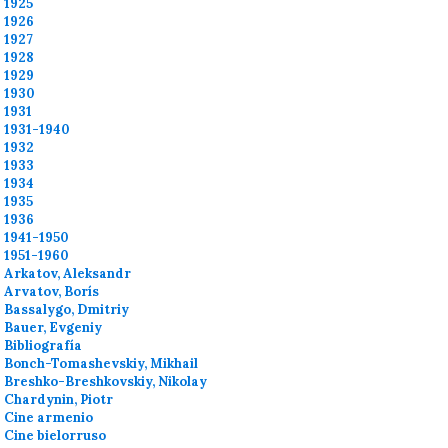
1925
1926
1927
1928
1929
1930
1931
1931-1940
1932
1933
1934
1935
1936
1941-1950
1951-1960
Arkatov, Aleksandr
Arvatov, Borís
Bassalygo, Dmitriy
Bauer, Evgeniy
Bibliografía
Bonch-Tomashevskiy, Mikhail
Breshko-Breshkovskiy, Nikolay
Chardynin, Piotr
Cine armenio
Cine bielorruso