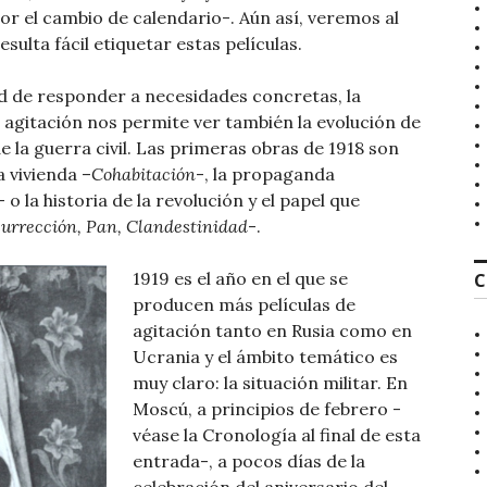
r el cambio de calendario-. Aún así, veremos al
ulta fácil etiquetar estas películas.
d de responder a necesidades concretas, la
e agitación nos permite ver también la evolución de
e la guerra civil. Las primeras obras de 1918 son
a vivienda –
Cohabitación
-, la propaganda
– o la historia de la revolución y el papel que
surrección, Pan,
Clandestinidad
-.
1919 es el año en el que se
C
producen más películas de
agitación tanto en Rusia como en
Ucrania y el ámbito temático es
muy claro: la situación militar. En
Moscú, a principios de febrero -
véase la Cronología al final de esta
entrada-, a pocos días de la