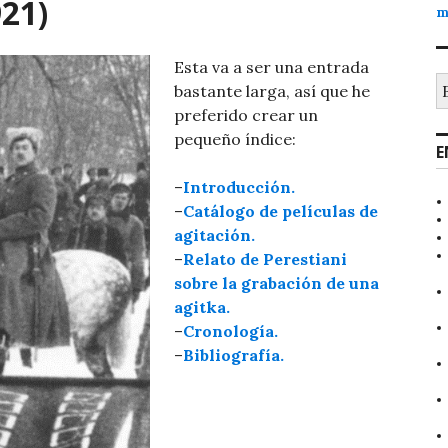
921)
m
Esta va a ser una entrada
B
bastante larga, así que he
preferido crear un
pequeño índice:
E
–
Introducción.
–
Catálogo de películas de
agitación.
–
Relato de Perestiani
sobre la grabación de una
agitka.
–
Cronología.
–
Bibliografía.