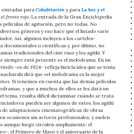
 entradas para
Cohabitación
y para
La hoz y el
el frente rojo
. La entrada de la Gran Enciclopedia
as películas de agitación, pero no todas. No
diversos géneros y eso hace que el listado varíe
iador. Así, algunos incluyen a los carteles-
s documentales o científicas y, por último, no
amas tradicionales del cine ruso y los agitki. Y
ue siempre está presente es el melodrama. En un
riodo -es de 1924- refleja bien la idea que se tenía
Lunacharski dirá que «el melodrama es la mejor
nto». Si tenemos en cuenta que las demás películas
odramas, y que a muchos de ellos se les dará un
 el tema, resulta difícil dictaminar cuándo se trata
renciadores pueden ser algunos de estos: los agitki
a de adaptaciones cinematográficas de obras
en ocasiones sin actores profesionales, y suelen
s aunque luego circulen ampliamente: el
ro-, el Primero de Mayo y el aniversario de la