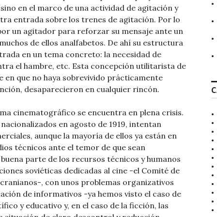
sino en el marco de una actividad de agitación y
ra entrada sobre los trenes de agitación. Por lo
s por un agitador para reforzar su mensaje ante un
muchos de ellos analfabetos. De ahí su estructura
rada en un tema concreto: la necesidad de
ntra el hambre, etc. Esta concepción utilitarista de
te en que no haya sobrevivido prácticamente
unción, desaparecieron en cualquier rincón.
C
rama cinematográfico se encuentra en plena crisis.
 nacionalizados en agosto de 1919, intentan
rciales, aunque la mayoría de ellos ya están en
dios técnicos ante el temor de que sean
 a buena parte de los recursos técnicos y humanos
ones soviéticas dedicadas al cine -el Comité de
ucranianos-, con unos problemas organizativos
eación de informativos -ya hemos visto el caso de
ico y educativo y, en el caso de la ficción, las