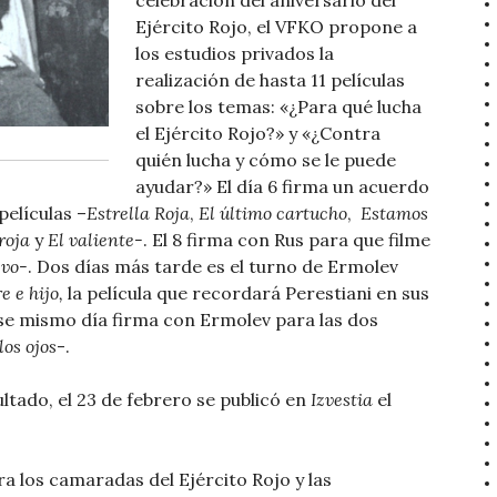
celebración del aniversario del
Ejército Rojo, el VFKO propone a
los estudios privados la
realización de hasta 11 películas
sobre los temas: «¿Para qué lucha
el Ejército Rojo?» y «¿Contra
quién lucha y cómo se le puede
ayudar?» El día 6 firma un acuerdo
películas –
Estrella Roja
,
El último cartucho
,
Estamos
roja
y
El valiente-
. El 8 firma con Rus para que filme
vo-
. Dos días más tarde es el turno de Ermolev
e e hijo,
la película que recordará Perestiani en sus
e mismo día firma con Ermolev para las dos
los ojos
-.
ltado, el 23 de febrero se publicó en
Izvestia
el
a los camaradas del Ejército Rojo y las