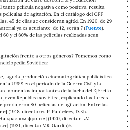
a situación de claro descontrol y reducción
 tanto película negativa como positiva, resulta
s películas de agitación. En el catálogo del GFF
las, 45 de ellas se consideran agitki. En 1920, de 29
aterial ya es acuciante, de 12, serán 7 (
Fuente
).
 60 y el 80% de las películas realizadas sean
e agitación frente a otros géneros? Tomemos como
nciclopedia Soviética:
aje, aguda producción cinematográfica publicística
n la URSS en el periodo de la Guerra Civil y la
aban momentos importantes de la lucha del Ejército
 joven República soviética, explicando las tareas
se produjeron 80 películas de agitación. Entre las
е] (1918, directores P. Panteleev, D.Kh.
На красном фронте] (1920, director L.V.
т] (1921, director V.R. Gardin)».