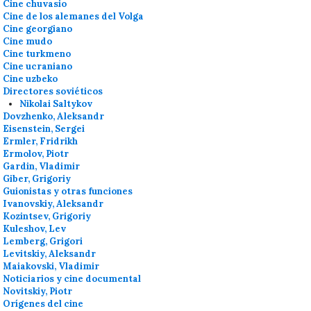
Cine chuvasio
Cine de los alemanes del Volga
Cine georgiano
Cine mudo
Cine turkmeno
Cine ucraniano
Cine uzbeko
Directores soviéticos
Nikolai Saltykov
Dovzhenko, Aleksandr
Eisenstein, Sergei
Ermler, Fridrikh
Ermolov, Piotr
Gardin, Vladimir
Giber, Grigoriy
Guionistas y otras funciones
Ivanovskiy, Aleksandr
Kozintsev, Grigoriy
Kuleshov, Lev
Lemberg, Grigori
Levitskiy, Aleksandr
Maiakovski, Vladimir
Noticiarios y cine documental
Novitskiy, Piotr
Orígenes del cine