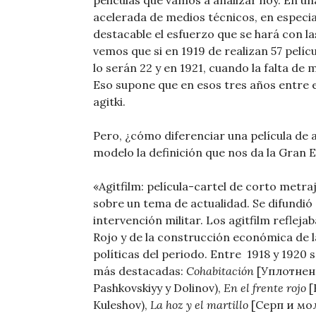
películas que vamos a analizar hoy. En un
acelerada de medios técnicos, en especial
destacable el esfuerzo que se hará con la
vemos que si en 1919 de realizan 57 pelícu
lo serán 22 y en 1921, cuando la falta de m
Eso supone que en esos tres años entre el
agitki.
Pero, ¿cómo diferenciar una película d
modelo la definición que nos da la Gran E
«Agitfilm: película-cartel de corto metr
sobre un tema de actualidad. Se difundió e
intervención militar. Los agitfilm reflej
Rojo y de la construcción económica de la
políticas del periodo. Entre 1918 y 1920 
más destacadas:
Cohabitación
[Уплотнени
Pashkovskiyy y Dolinov),
En el frente rojo
[
Kuleshov),
La hoz y el martillo
[Серп и моло