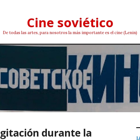
Cine soviético
De todas las artes, para nosotros la más importante es el cine (Lenin)
agitación durante la
L