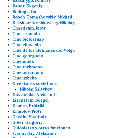
Bassalygo, Dmitriy
Bauer, Evgeniy
Bibliografía
Bonch-Tomashevskiy, Mikhail
Breshko-Breshkovskiy, Nikolay
Chardynin, Piotr
Cine armenio
Cine bielorruso
Cine chuvasio
Cine de los alemanes del Volga
Cine georgiano
Cine mudo
Cine turkmeno
Cine ucraniano
Cine uzbeko
Directores soviéticos
Nikolai Saltykov
Dovzhenko, Aleksandr
Eisenstein, Sergei
Ermler, Fridrikh
Ermolov, Piotr
Gardin, Vladimir
Giber, Grigoriy
Guionistas y otras funciones
Ivanovskiy, Aleksandr