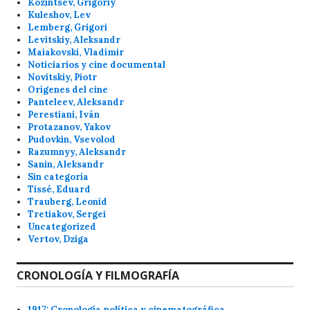
Kozintsev, Grigoriy
Kuleshov, Lev
Lemberg, Grigori
Levitskiy, Aleksandr
Maiakovski, Vladimir
Noticiarios y cine documental
Novitskiy, Piotr
Orígenes del cine
Panteleev, Aleksandr
Perestiani, Iván
Protazanov, Yakov
Pudovkin, Vsevolod
Razumnyy, Aleksandr
Sanin, Aleksandr
Sin categoría
Tissé, Eduard
Trauberg, Leonid
Tretiakov, Sergei
Uncategorized
Vertov, Dziga
CRONOLOGÍA Y FILMOGRAFÍA
1917: Cronología política y cinematográfica