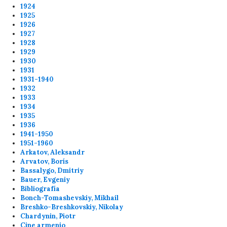
1924
1925
1926
1927
1928
1929
1930
1931
1931-1940
1932
1933
1934
1935
1936
1941-1950
1951-1960
Arkatov, Aleksandr
Arvatov, Borís
Bassalygo, Dmitriy
Bauer, Evgeniy
Bibliografía
Bonch-Tomashevskiy, Mikhail
Breshko-Breshkovskiy, Nikolay
Chardynin, Piotr
Cine armenio