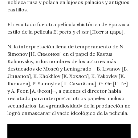
nobleza rusa y polaca en lujosos palacios y antiguos
castillos.
El resultado fue otra película «histórica de época» al
estilo de la película
El poeta y el zar
[Поэт и царь].
Ni la interpretación llena de temperamento de N.
Simonov [Н. Симонов] en el papel de Kastus
Kalinovskiy, ni los nombres de los actores más
destacados de Moscú y Leningrado —B. Livanov [Б.
Ливанов], K. Khokhlov [К. Хохлов], K. Yakovlev [К.
Яковлев], P. Samoylov [П. Самойлов], G. Ge [Г. Ге]
y A. Feon [А. Феон]—, a quienes el director había
reclutado para interpretar otros papeles, incluso
secundarios. La «grandiosidad» de la producción no
logró enmascarar el vacío ideológico de la película.