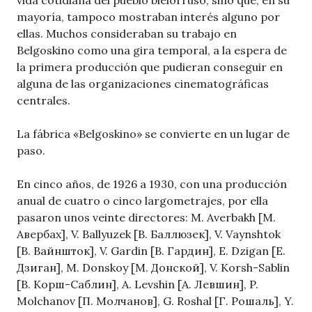
vida cotidiana del pueblo bielorruso, sino que, en su
mayoría, tampoco mostraban interés alguno por
ellas. Muchos consideraban su trabajo en
Belgoskino como una gira temporal, a la espera de
la primera producción que pudieran conseguir en
alguna de las organizaciones cinematográficas
centrales.
La fábrica «Belgoskino» se convierte en un lugar de
paso.
En cinco años, de 1926 a 1930, con una producción
anual de cuatro o cinco largometrajes, por ella
pasaron unos veinte directores: M. Averbakh [М.
Авербах], V. Ballyuzek [В. Баллюзек], V. Vaynshtok
[В. Вайншток], V. Gardin [В. Гардин], E. Dzigan [Е.
Дзиган], M. Donskoy [М. Донской], V. Korsh-Sablin
[В. Корш-Саблин], A. Levshin [А. Левшин], P.
Molchanov [П. Молчанов], G. Roshal [Г. Рошаль], Y.