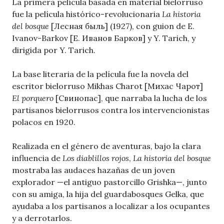
La primera película basada en material bielorruso
fue la película histórico-revolucionaria
La historia
del bosque
[Лесная быль] (1927), con guion de E.
Ivanov-Barkov [Е. Иванов Барков] y Y. Tarich, y
dirigida por Y. Tarich.
La base literaria de la película fue la novela del
escritor bielorruso Mikhas Charot [Михас Чарот]
El porquero
[Свинопас], que narraba la lucha de los
partisanos bielorrusos contra los intervencionistas
polacos en 1920.
Realizada en el género de aventuras, bajo la clara
influencia de
Los diablillos rojos
,
La historia del bosque
mostraba las audaces hazañas de un joven
explorador —el antiguo pastorcillo Grishka—, junto
con su amiga, la hija del guardabosques Gelka, que
ayudaba a los partisanos a localizar a los ocupantes
y a derrotarlos.