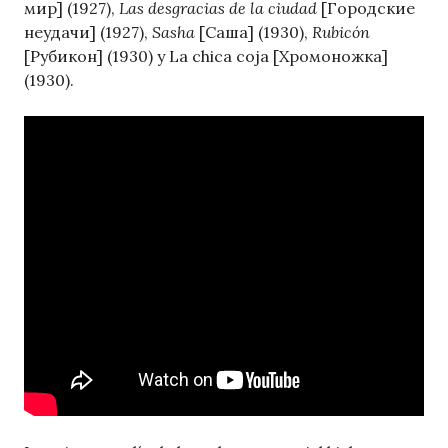
мир] (1927),
Las desgracias de la ciudad
[Городские
неудачи] (1927),
Sasha
[Саша] (1930),
Rubicón
[Рубикон] (1930) y La chica coja [Хромоножка]
(1930).