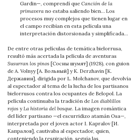
Gardin—, comprendí que
Canción de la
primavera
no estaba saliendo bien… Los
procesos muy complejos que tienen lugar en
el campo recibían en esta película una
interpretación distorsionada y simplificada…
De entre otras películas de temática bielorrusa,
resultó más acertada la película de aventuras
Susurran los pinos
[Сосны шумят] (1928), con guion
de A. Volnyy [А. Вольный] y K. Derzhavin [К.
Державин], dirigida por L. Molchanov, que devolvía
al espectador al tema de la lucha de los partisanos
bielorrusos contra los ocupantes de Belopol. La
película continuaba la tradición de
Los diablillos
rojos
y
La historia del bosque
. La imagen romántica
del líder partisano —el escurridizo atamán Osa—,
interpretada por el joven actor I. Kapralov [И.
Капралов], cautivaba al espectador, quien,
conteniendo la respiración, seguía las