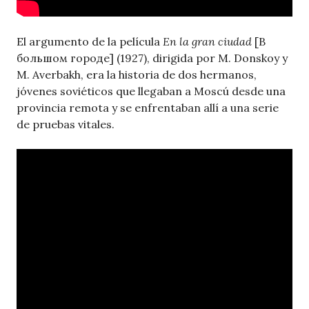
El argumento de la película
En la gran ciudad
[В
большом городе] (1927), dirigida por M. Donskoy y
M. Averbakh, era la historia de dos hermanos,
jóvenes soviéticos que llegaban a Moscú desde una
provincia remota y se enfrentaban allí a una serie
de pruebas vitales.