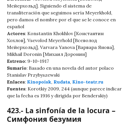
Мейерхольд]. Siguiendo el sistema de
transliteración que seguimos sería Meyerkhold,
pero damos el nombre por el que se le conoce en
español
Actores
: Konstantin Khokhlov [Константин
Хохлов], Vsevolod Meyerhold [Всеволод
Мейерхольд], Varvara Yanova [Варвара Янова],
Mikhail Doronin [Михаил Доронин]
Estreno:
9-10-1917
Sumario
: Basado en una novela del autor polaco
Stanislav Przybyszewski
Enlaces
:
Kinopoisk
,
Rudata
,
Kino-teatr.ru
Fuentes
: Korotkiy 2009, 244 (aunque parece indicar
que la fecha es 1916 y dirigida por Benderskiy)
423.- La sinfonía de la locura –
Симфония безумия