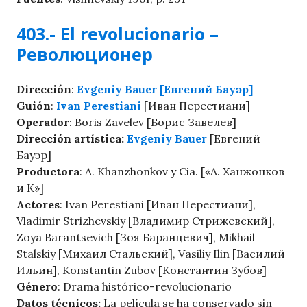
403.- El revolucionario –
Революционер
Dirección
:
Evgeniy Bauer [Евгений Бауэр]
Guión
:
Ivan Perestiani
[Иван Перестиани]
Operador
: Boris Zavelev [Борис Завелев]
Dirección artística:
Evgeniy Bauer
[Евгений
Бауэр]
Productora
: A. Khanzhonkov y Cia. [«А. Ханжонков
и К»]
Actores
: Ivan Perestiani [Иван Перестиани],
Vladimir Strizhevskiy [Владимир Стрижевский],
Zoya Barantsevich [Зоя Баранцевич], Mikhail
Stalskiy [Михаил Стальский], Vasiliy Ilin [Василий
Ильин], Konstantin Zubov [Константин Зубов]
Género
: Drama histórico-revolucionario
Datos técnicos:
La película se ha conservado sin