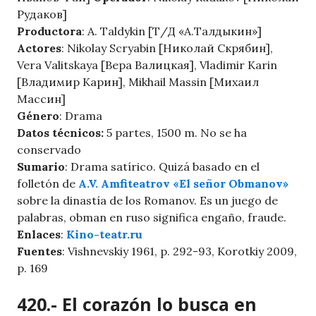
Рудаков]
Productora
: A. Taldykin [Т/Д «А.Талдыкин»]
Actores
: Nikolay Scryabin [Николай Скрябин],
Vera Valitskaya [Вера Валицкая], Vladimir Karin
[Владимир Карин], Mikhail Massin [Михаил
Массин]
Género
: Drama
Datos técnicos:
5 partes, 1500 m. No se ha
conservado
Sumario
: Drama satírico. Quizá basado en el
folletón de
A.V. Amfiteatrov «El señor Obmanov»
sobre la dinastía de los Romanov. Es un juego de
palabras, obman en ruso significa engaño, fraude.
Enlaces
:
Kino-teatr.ru
Fuentes
: Vishnevskiy 1961, p. 292-93, Korotkiy 2009,
p. 169
420.- El corazón lo busca en