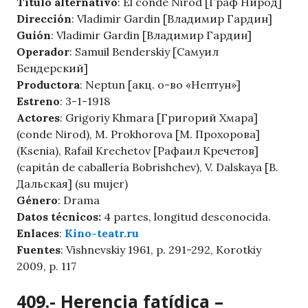
Título alternativo
: El conde Nirod [Граф Нирод]
Dirección
: Vladimir Gardin [Владимир Гардин]
Guión
: Vladimir Gardin [Владимир Гардин]
Operador
: Samuil Benderskiy [Самуил
Бендерский]
Productora
: Neptun [акц. о-во «Нептун»]
Estreno
: 3-1-1918
Actores
: Grigoriy Khmara [Григорий Хмара]
(conde Nirod), M. Prokhorova [М. Прохорова]
(Ksenia), Rafail Krechetov [Рафаил Кречетов]
(capitán de caballería Bobrishchev), V. Dalskaya [В.
Дальская] (su mujer)
Género
: Drama
Datos técnicos:
4 partes, longitud desconocida.
Enlaces
:
Kino-teatr.ru
Fuentes
: Vishnevskiy 1961, p. 291-292, Korotkiy
2009, p. 117
409.- Herencia fatídica –