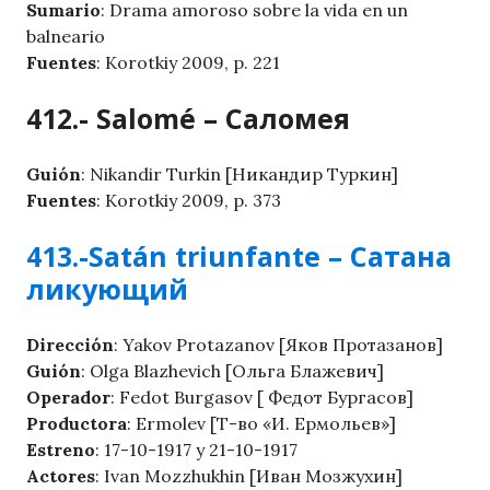
Sumario
: Drama amoroso sobre la vida en un
balneario
Fuentes
: Korotkiy 2009, p. 221
412.- Salomé – Саломея
Guión
: Nikandir Turkin [Никандир Туркин]
Fuentes
: Korotkiy 2009, p. 373
413.-Satán triunfante – Сатана
ликующий
Dirección
: Yakov Protazanov [Яков Протазанов]
Guión
: Olga Blazhevich [Ольга Блажевич]
Operador
: Fedot Burgasov [ Федот Бургасов]
Productora
: Ermolev [Т-во «И. Ермольев»]
Estreno
: 17-10-1917 y 21-10-1917
Actores
: Ivan Mozzhukhin [Иван Мозжухин]