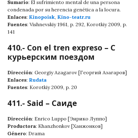
Sumario
: El sufrimiento mental de una persona
condenada por su herencia genética a la locura.
Enlaces
:
Kinopoisk
,
Kino-teatr.ru
Fuentes
: Vishnevskiy 1961, p. 292, Korotkiy 2009, p.
141
410.- Con el tren expreso – С
курьерским поездом
Dirección
: Georgiy Azagarov [Георгий Азагаров]
Enlaces
:
Rudata
Fuentes
: Korotkiy 2009, p. 20
411.- Said – Саиде
Dirección
: Enrico Luppo [Энрико Луппо]
Productora
: Khanzhonkov [Ханжонков]
Género
: Drama