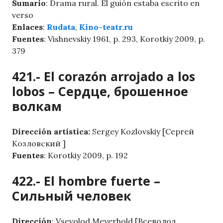
Sumario
: Drama rural. El guión estaba escrito en
verso
Enlaces
:
Rudata
,
Kino-teatr.ru
Fuentes
: Vishnevskiy 1961, p. 293, Korotkiy 2009, p.
379
421.- El corazón arrojado a los
lobos – Сердце, брошенное
волкам
Dirección artística:
Sergey Kozlovskiy [Сергей
Козловский ]
Fuentes
: Korotkiy 2009, p. 192
422.- El hombre fuerte –
Сильный человек
Dirección
: Vsevolod Meyerhold [Всеволод