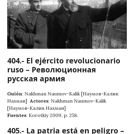
404.- El ejército revolucionario
ruso – Революционная
русская армия
Guión
: Nakhman Naumov-Kalik [Наумов-Калик
Нахман]
Actores
: Nakhman Naumov-Kalik
[Наумов-Калик Нахман]
Fuentes
: Korotkiy 2009, p. 258.
405.- La patria está en peligro –