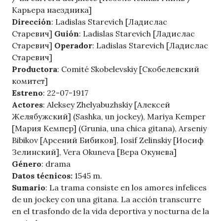
Карьера наездника]
Dirección
: Ladislas Starevich [Ладислас
Старевич]
Guión
: Ladislas Starevich [Ладислас
Старевич]
Operador
: Ladislas Starevich [Ладислас
Старевич]
Productora
: Comité Skobelevskiy [Скобелевский
комитет]
Estreno
: 22-07-1917
Actores
: Aleksey Zhelyabuzhskiy [Алексей
Желябужский] (Sashka, un jockey), Mariya Kemper
[Мария Кемпер] (Grunia, una chica gitana), Arseniy
Bibikov [Арсений Бибиков], Iosif Zelinskiy [Иосиф
Зелинский], Vera Okuneva [Вера Окунева]
Género
: drama
Datos técnicos:
1545 m.
Sumario
: La trama consiste en los amores infelices
de un jockey con una gitana. La acción transcurre
en el trasfondo de la vida deportiva y nocturna de la