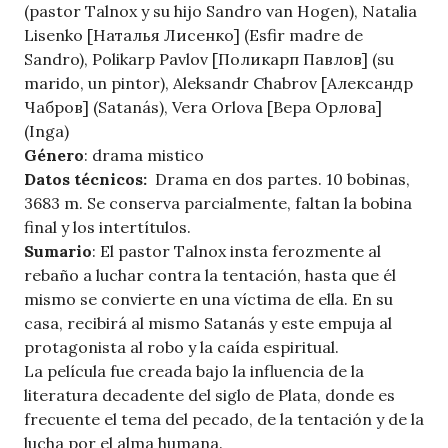
(pastor Talnox y su hijo Sandro van Hogen), Natalia
Lisenko [Наталья Лисенко] (Esfir madre de
Sandro), Polikarp Pavlov [Поликарп Павлов] (su
marido, un pintor), Aleksandr Chabrov [Александр
Чабров] (Satanás), Vera Orlova [Вера Орлова]
(Inga)
Género
: drama mistico
Datos técnicos:
Drama en dos partes. 10 bobinas,
3683 m. Se conserva parcialmente, faltan la bobina
final y los intertítulos.
Sumario
: El pastor Talnox insta ferozmente al
rebaño a luchar contra la tentación, hasta que él
mismo se convierte en una víctima de ella. En su
casa, recibirá al mismo Satanás y este empuja al
protagonista al robo y la caída espiritual.
La película fue creada bajo la influencia de la
literatura decadente del siglo de Plata, donde es
frecuente el tema del pecado, de la tentación y de la
lucha por el alma humana.