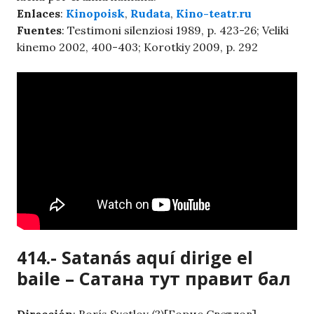
Enlaces
:
Kinopoisk
,
Rudata
,
Kino-teatr.ru
Fuentes
: Testimoni silenziosi 1989, p. 423-26; Veliki
kinemo 2002, 400-403; Korotkiy 2009, p. 292
414.- Satanás aquí dirige el
baile – Сатана тут правит бал