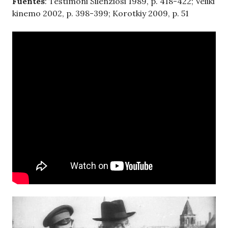
Fuentes
: Testimoni Silenziosi 1989, p. 418-422; Veliki
kinemo 2002, p. 398-399; Korotkiy 2009, p. 51