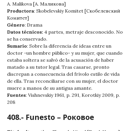
A. Malikova [А. Маликова]
Productora
: Skobelevskiy Komitet [Скобелевский
Комитет]
Género
: Drama
Datos técnicos:
4 partes, metraje desconocido. No
se ha conservado.
Sumario
: Sobre la diferencia de ideas entre un
doctor -un hombre público- y su mujer, que cuando
estaba soltera se salvó de la acusación de haber
matado a su tutor legal. Tras casarse, pronto
discrepan a consecuencia del frívolo estilo de vida
de ella. Tras reconciliarse con su mujer, el doctor
muere a manos de su antigua amante.
Fuentes
: Vishnevskiy 1961, p. 291, Korotkiy 2009, p.
208
408.- Funesto – Роковое