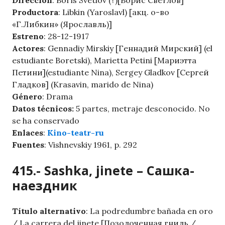
Dirección
: Borís Svetlov (?)[Борис Светлов]
Productora
: Libkin (Yaroslavl) [акц. о-во
«Г.Либкин» (Ярославль)]
Estreno
: 28-12-1917
Actores
: Gennadiy Mirskiy [Геннадий Мирский] (el
estudiante Boretski), Marietta Petini [Мариэтта
Петини](estudiante Nina), Sergey Gladkov [Сергей
Гладков] (Krasavin, marido de Nina)
Género
: Drama
Datos técnicos:
5 partes, metraje desconocido. No
se ha conservado
Enlaces
:
Kino-teatr-ru
Fuentes
: Vishnevskiy 1961, p. 292
415.- Sashka, jinete – Сашка-
наездник
Título alternativo
: La podredumbre bañada en oro
/ La carrera del jinete [Позолоченная гниль /