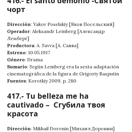
416.- El santo demonio -Святой
чорт
Dirección
: Yakov Poselskiy [Яков Посельский]
Operador
: Aleksandr Lemberg [Александр
Лемберг]
Productora
: A. Savva [А. Савва]
Estreno
: 10.05.1917
Género
: Drama
Sumario
: Según Lemberg era la sexta adaptación
cinematográfica de la figura de Grigoriy Rasputin
Fuentes
: Korotkiy 2009, p. 280
417.- Tu belleza me ha
cautivado – Сгубила твоя
красота
Dirección
: Mikhail Doronin [Михаил Доронин]