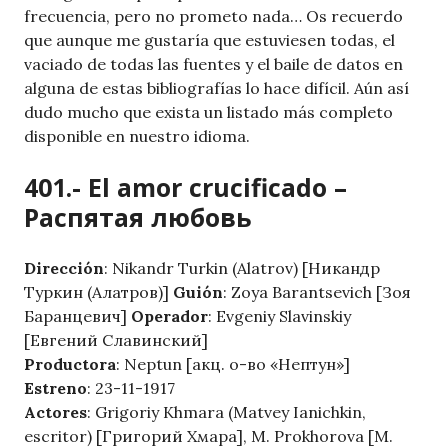
frecuencia, pero no prometo nada… Os recuerdo
que aunque me gustaría que estuviesen todas, el
vaciado de todas las fuentes y el baile de datos en
alguna de estas bibliografías lo hace difícil. Aún así
dudo mucho que exista un listado más completo
disponible en nuestro idioma.
401.- El amor crucificado –
Распятая любовь
Dirección
: Nikandr Turkin (Alatrov) [Никандр
Туркин (Алатров)]
Guión
: Zoya Barantsevich [Зоя
Баранцевич]
Operador
: Evgeniy Slavinskiy
[Евгений Славинский]
Productora
: Neptun [акц. о-во «Нептун»]
Estreno
: 23-11-1917
Actores
: Grigoriy Khmara (Matvey Ianichkin,
escritor) [Григорий Хмара], M. Prokhorova [М.