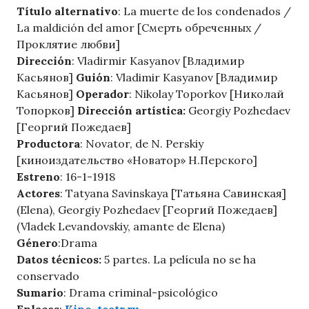
Título alternativo
: La muerte de los condenados /
La maldición del amor [Смерть обреченных /
Проклятие любви]
Dirección
: Vladirmir Kasyanov [Владимир
Касьянов]
Guión
: Vladimir Kasyanov [Владимир
Касьянов]
Operador
: Nikolay Toporkov [Николай
Топорков]
Dirección artística:
Georgiy Pozhedaev
[Георгий Пожедаев]
Productora
: Novator, de N. Perskiy
[киноиздательство «Новатор» Н.Перского]
Estreno
: 16-1-1918
Actores
: Tatyana Savinskaya [Татьяна Савинская]
(Elena), Georgiy Pozhedaev [Георгий Пожедаев]
(Vladek Levandovskiy, amante de Elena)
Género
:Drama
Datos técnicos:
5 partes. La película no se ha
conservado
Sumario
: Drama criminal-psicológico
Enlaces
:
Kino-teatr.ru