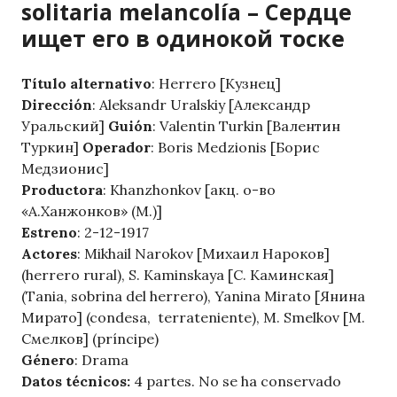
solitaria melancolía – Сердце
ищет его в одинокой тоске
Título alternativo
: Herrero [Кузнец]
Dirección
: Aleksandr Uralskiy [Александр
Уральский]
Guión
: Valentin Turkin [Валентин
Туркин]
Operador
: Boris Medzionis [Борис
Медзионис]
Productora
: Khanzhonkov [акц. о-во
«А.Ханжонков» (М.)]
Estreno
: 2-12-1917
Actores
: Mikhail Narokov [Михаил Нароков]
(herrero rural), S. Kaminskaya [С. Каминская]
(Tania, sobrina del herrero), Yanina Mirato [Янина
Мирато] (condesa, terrateniente), M. Smelkov [М.
Смелков] (príncipe)
Género
: Drama
Datos técnicos:
4 partes. No se ha conservado