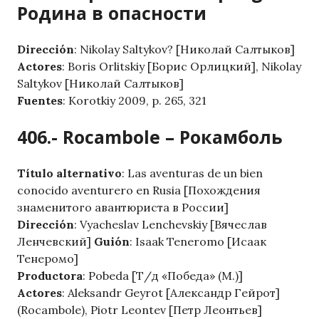
Родина в опасности
Dirección
: Nikolay Saltykov? [Николай Салтыков]
Actores
: Boris Orlitskiy [Борис Орлицкий], Nikolay
Saltykov [Николай Салтыков]
Fuentes
: Korotkiy 2009, p. 265, 321
406.- Rocambole – Рокамболь
Título alternativo
: Las aventuras de un bien
conocido aventurero en Rusia [Похождения
знаменитого авантюриста в России]
Dirección
: Vyacheslav Lenchevskiy [Вячеслав
Ленчевский]
Guión
: Isaak Teneromo [Исаак
Тенеромо]
Productora
: Pobeda [Т/д «Победа» (М.)]
Actores
: Aleksandr Geyrot [Александр Гейрот]
(Rocambole), Piotr Leontev [Петр Леонтьев]