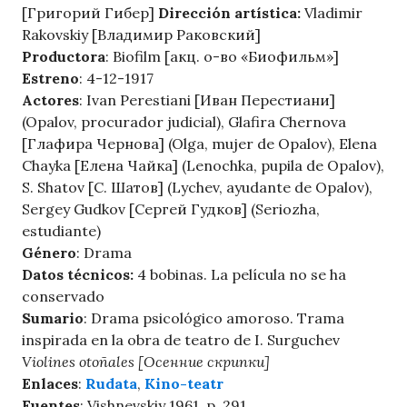
[Григорий Гибер]
Dirección artística:
Vladimir
Rakovskiy [Владимир Раковский]
Productora
: Biofilm [акц. о-во «Биофильм»]
Estreno
: 4-12-1917
Actores
: Ivan Perestiani [Иван Перестиани]
(Opalov, procurador judicial), Glafira Chernova
[Глафира Чернова] (Olga, mujer de Opalov), Elena
Chayka [Елена Чайка] (Lenochka, pupila de Opalov),
S. Shatov [С. Шатов] (Lychev, ayudante de Opalov),
Sergey Gudkov [Сергей Гудков] (Seriozha,
estudiante)
Género
: Drama
Datos técnicos:
4 bobinas. La película no se ha
conservado
Sumario
: Drama psicológico amoroso. Trama
inspirada en la obra de teatro de I. Surguchev
Violines otoñales [Осенние скрипки]
Enlaces
:
Rudata
,
Kino-teatr
Fuentes
: Vishnevskiy 1961, p. 291