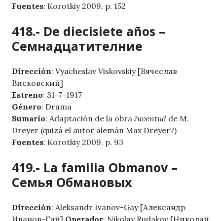
Fuentes
: Korotkiy 2009, p. 152
418.- De diecisiete años –
Семнадцатителние
Dirección
: Vyacheslav Viskovskiy [Вячеслав
Висковский]
Estreno
: 31-7-1917
Género
: Drama
Sumario
: Adaptación de la obra
Juventud
de M.
Dreyer (quizá el autor alemán Max Dreyer?)
Fuentes
: Korotkiy 2009, p. 93
419.- La familia Obmanov –
Семья Обмановых
Dirección
: Aleksandr Ivanov-Gay [Александр
Иванов-Гай]
Operador
: Nikolay Rudakov [Николай