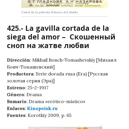
Cartel de la película Scherzo del diablo
425.- La gavilla cortada de la
siega del amor – Скошенный
сноп на жатве любви
Dirección
: Mikhail Bonch-Tomashevskiy [Михаил
Бонч-Томашевский]
Productora
: Serie dorada rusa (Era) [Русская
золотая серия (Эра)]
Estreno
: 25-2-1917
Género
: Drama
Sumario
: Drama «erótico-místico»
Enlaces
:
Kinopoisk.ru
Fuentes
: Korotkiy 2009, p. 65