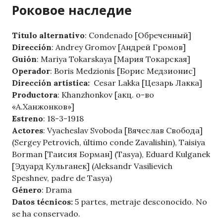
Роковое наследие
Título alternativo
: Condenado [Обреченный]
Dirección
: Andrey Gromov [Андрей Громов]
Guión
: Mariya Tokarskaya [Мария Токарская]
Operador
: Boris Medzionis [Борис Медзионис]
Dirección artística:
Cesar Lakka [Цезарь Лакка]
Productora
: Khanzhonkov [акц. о-во
«А.Ханжонков»]
Estreno
: 18-3-1918
Actores
: Vyacheslav Svoboda [Вячеслав Свобода]
(Sergey Petrovich, último conde Zavalishin), Taisiya
Borman [Таисия Борман] (Tasya), Eduard Kulganek
[Эдуард Кульганек] (Aleksandr Vasilievich
Speshnev, padre de Tasya)
Género
: Drama
Datos técnicos:
5 partes, metraje desconocido. No
se ha conservado.