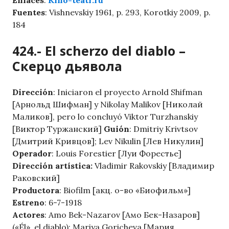
Fuentes
: Vishnevskiy 1961, p. 293, Korotkiy 2009, p.
184
424.- El scherzo del diablo –
Скерцо дьявола
Dirección
: Iniciaron el proyecto Arnold Shifman
[Арнольд Шифман] y Nikolay Malikov [Николай
Маликов], pero lo concluyó Viktor Turzhanskiy
[Виктор Туржанский]
Guión
: Dmitriy Krivtsov
[Дмитрий Кривцов]; Lev Nikulin [Лев Никулин]
Operador
: Louis Forestier [Луи Форестье]
Dirección artística:
Vladimir Rakovskiy [Владимир
Раковский]
Productora
: Biofilm [акц. о-во «Биофильм»]
Estreno
: 6-7-1918
Actores
: Amo Bek-Nazarov [Амо Бек-Назаров]
(«Él», el diablo); Mariya Goricheva [Мария