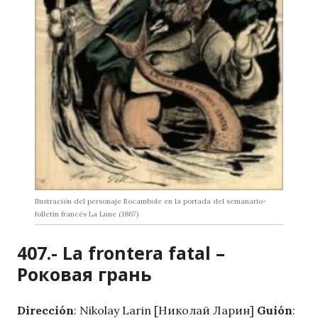
Ilustración del personaje Rocambole en la portada del semanario-
folletín francés La Lune (1867)
407.- La frontera fatal –
Роковая грань
Dirección
: Nikolay Larin [Николай Ларин]
Guión
: