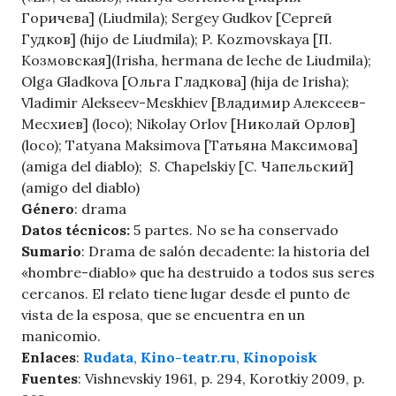
Горичева] (Liudmila); Sergey Gudkov [Сергей
Гудков] (hijo de Liudmila); P. Kozmovskaya [П.
Козмовская](Irisha, hermana de leche de Liudmila);
Olga Gladkova [Ольга Гладкова] (hija de Irisha);
Vladimir Alekseev-Meskhiev [Владимир Алексеев-
Месхиев] (loco); Nikolay Orlov [Николай Орлов]
(loco); Tatyana Maksimova [Татьяна Максимова]
(amiga del diablo); S. Chapelskiy [С. Чапельский]
(amigo del diablo)
Género
: drama
Datos técnicos:
5 partes. No se ha conservado
Sumario
: Drama de salón decadente: la historia del
«hombre-diablo» que ha destruido a todos sus seres
cercanos. El relato tiene lugar desde el punto de
vista de la esposa, que se encuentra en un
manicomio.
Enlaces
:
Rudata
,
Kino-teatr.ru
,
Kinopoisk
Fuentes
: Vishnevskiy 1961, p. 294, Korotkiy 2009, p.