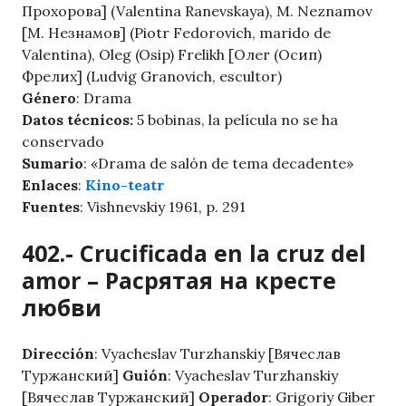
Прохорова] (Valentina Ranevskaya), M. Neznamov
[М. Незнамов] (Piotr Fedorovich, marido de
Valentina), Oleg (Osip) Frelikh [Олег (Осип)
Фрелих] (Ludvig Granovich, escultor)
Género
: Drama
Datos técnicos:
5 bobinas, la película no se ha
conservado
Sumario
: «Drama de salón de tema decadente»
Enlaces
:
Kino-teatr
Fuentes
: Vishnevskiy 1961, p. 291
402.- Crucificada en la cruz del
amor – Расрятая на кресте
любви
Dirección
: Vyacheslav Turzhanskiy [Вячеслав
Туржанский]
Guión
: Vyacheslav Turzhanskiy
[Вячеслав Туржанский]
Operador
: Grigoriy Giber