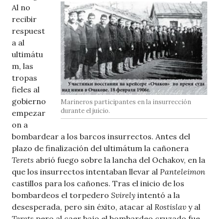
Al no
recibir
respuest
a al
ultimátu
m, las
tropas
fieles al
gobierno
Marineros participantes en la insurrección
durante el juicio.
empezar
on a
bombardear a los barcos insurrectos. Antes del
plazo de finalización del ultimátum la cañonera
Terets
abrió fuego sobre la lancha del Ochakov, en la
que los insurrectos intentaban llevar al
Panteleimon
castillos para los cañones. Tras el inicio de los
bombardeos el torpedero
Svirely
intentó a la
desesperada, pero sin éxito, atacar al
Rostislav
y al
Terets
pero al caer bajo el bombardeo cruzado fue