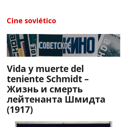
Skip
to
content
Cine soviético
Vida y muerte del
teniente Schmidt –
Жизнь и смерть
лейтенанта Шмидта
(1917)