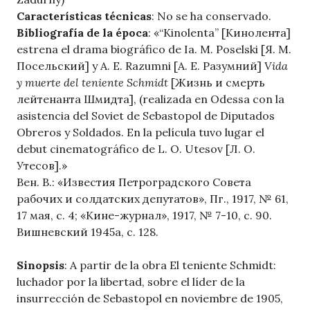
Características técnicas
: No se ha conservado.
Bibliografía de la época
: «“Kinolenta” [Кинолента]
estrena el drama biográfico de Ia. M. Poselski [Я. М.
Посельский] y A. E. Razumni [А. Е. Разумний]
Vida
y muerte del teniente Schmidt
[Жизнь и смерть
лейтенанта Шмидта], (realizada en Odessa con la
asistencia del Soviet de Sebastopol de Diputados
Obreros y Soldados. En la película tuvo lugar el
debut cinematográfico de L. O. Utesov [Л. О.
Утесов].»
Вен. В.: «Известия Петроградского Совета
рабочих и солдатских депутатов», Пг., 1917, № 61,
17 мая, с. 4; «Кине-журнал», 1917, № 7-10, с. 90.
Вишневский 1945а, с. 128.
Sinopsis
: A partir de la obra El teniente Schmidt:
luchador por la libertad, sobre el líder de la
insurrección de Sebastopol en noviembre de 1905,