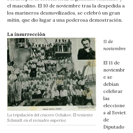
el masculino. El 10 de noviembre tras la despedida a
los marineros desmovilizados, se celebró un gran
mítin, que dio lugar a una poderosa demostración.
La insurrección
11 de
noviembre
El 11 de
noviembr
e se
debían
celebrar
las
eleccione
s al Soviet
La tripulación del crucero Ochakov. El teniente
de
Schmidt en el recuadro superior.
Diputado