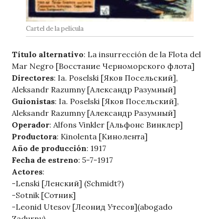
Cartel de la película
Título alternativo
: La insurrección de la Flota del
Mar Negro [Восстание Черноморского флота]
Directores
: Ia. Poselski [Яков Посельский],
Aleksandr Razumny [Александр Разумный]
Guionistas
: Ia. Poselski [Яков Посельский],
Aleksandr Razumny [Александр Разумный]
Operador
: Alfons Vinkler [Альфонс Винклер]
Productora
: Kinolenta [Кинолента]
Año de producción
: 1917
Fecha de estreno
: 5-7-1917
Actores
:
-Lenski [Ленский] (Schmidt?)
-Sotnik [Сотник]
-Leonid Utesov [Леонид Утесов](abogado
Zadurny)