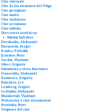
Cine chuvasio
Cine de los alemanes del Volga
Cine georgiano
Cine mudo
Cine turkmeno
Cine ucraniano
Cine uzbeko
Directores soviéticos
Nikolai Saltykov
Dovzhenko, Aleksandr
Eisenstein, Sergei
Ermler, Fridrikh
Ermolov, Piotr
Gardin, Vladimir
Giber, Grigoriy
Guionistas y otras funciones
Ivanovskiy, Aleksandr
Kozintsev, Grigoriy
Kuleshov, Lev
Lemberg, Grigori
Levitskiy, Aleksandr
Maiakovski, Vladimir
Noticiarios y cine documental
Novitskiy, Piotr
Orígenes del cine