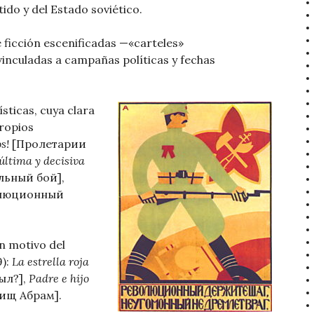
ido y del Estado soviético.
e ficción escenificadas —«carteles»
vinculadas a campañas políticas y fechas
sticas, cuya clara
propios
s!
[Пролетарии
 última y decisiva
льный бой],
люционный
on motivo del
9):
La estrella roja
ыл?],
Padre e hijo
ищ Абрам].