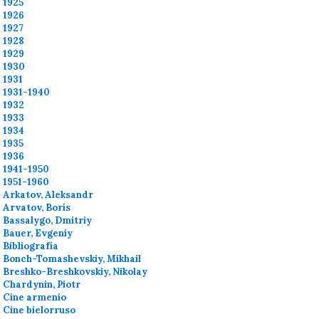
1925
1926
1927
1928
1929
1930
1931
1931-1940
1932
1933
1934
1935
1936
1941-1950
1951-1960
Arkatov, Aleksandr
Arvatov, Borís
Bassalygo, Dmitriy
Bauer, Evgeniy
Bibliografía
Bonch-Tomashevskiy, Mikhail
Breshko-Breshkovskiy, Nikolay
Chardynin, Piotr
Cine armenio
Cine bielorruso