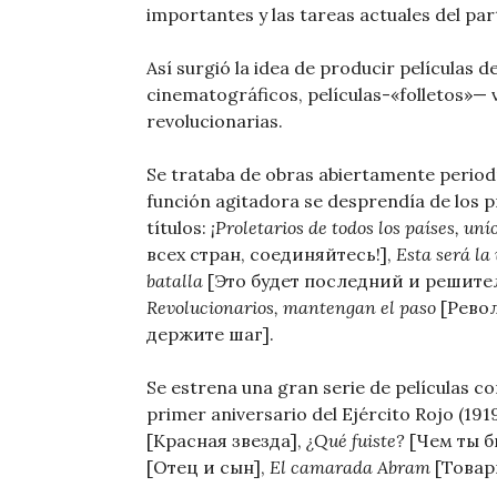
importantes y las tareas actuales del part
Así surgió la idea de producir películas d
cinematográficos, películas-«folletos»— 
revolucionarias.
Se trataba de obras abiertamente periodí
función agitadora se desprendía de los 
títulos:
¡Proletarios de todos los países, unío
всех стран, соединяйтесь!],
Esta será la
batalla
[Это будет последний и решите
Revolucionarios, mantengan el paso
[Рево
держите шаг].
Se estrena una gran serie de películas c
primer aniversario del Ejército Rojo (191
[Красная звезда],
¿Qué fuiste?
[Чем ты б
[Отец и сын],
El camarada Abram
[Товар