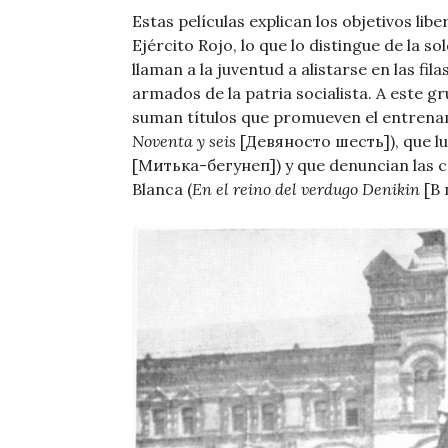
Estas películas explican los objetivos lib
Ejército Rojo, lo que lo distingue de la so
llaman a la juventud a alistarse en las fil
armados de la patria socialista. A este gr
suman títulos que promueven el entrenam
Noventa y seis
[Девяносто шесть]), que lu
[Митька-бегунеп]) y que denuncian las c
Blanca (
En el reino del verdugo Denikin
[В 