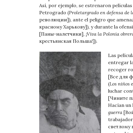
Así, por ejemplo, se estrenaron película
Petrogrado (
Proletargrado en defensa de l
революции]), ante el peligro que amenaz
красному Харькову]), y durante la ofensi
[Паны-налетчики],
¡Viva la Polonia obre
крестьянская Польша!]).
Las pelícu
entregar l
recoger ro
[Все для ф
(
Los niños 
luchar con
[Чините п
Hacían un l
guerra
[Вой
trabajador
светлому ц