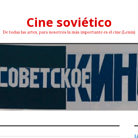
Cine soviético
De todas las artes, para nosotros la más importante es el cine (Lenin)
L