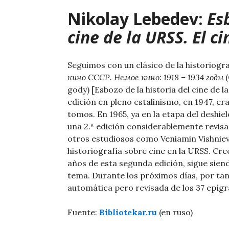
Nikolay Lebedev:
Es
cine de la URSS. El 
Seguimos con un clásico de la historiogra
кино СССР. Немое кино: 1918 – 1934 годы
(
gody) [Esbozo de la historia del cine de 
edición en pleno estalinismo, en 1947, er
tomos. En 1965, ya en la etapa del deshiel
una 2.ª edición considerablemente revis
otros estudiosos como Veniamin Vishnievs
historiografía sobre cine en la URSS. C
años de esta segunda edición, sigue sie
tema. Durante los próximos días, por tan
automática pero revisada de los 37 epígra
Fuente:
Bibliotekar.ru
(en ruso)