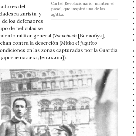
Cartel ¡Revolucionario, mantén el
eradores del
paso!, que inspiró una de las
ldadesca zarista, y
agitka.
as de los defensores
upo de películas se
iento militar general (
Vsevobuch
[Всевобуч],
chan contra la deserción (
Mitka el fugitivo
ondiciones en las zonas capturadas por la Guardia
царстве палача Деникина]).