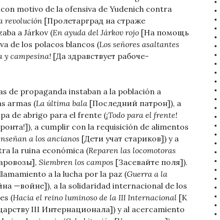
s con motivo de la ofensiva de Yudenich contra
a revolución
[Пролетарград на страже
aba a Járkov (
En ayuda del Járkov rojo
[На помощь
va de los polacos blancos (
Los señores asaltantes
ra y campesina!
[Да здравствует рабоче-
las de propaganda instaban a la población a
as armas (
La última bala
[Последний патрон]), a
pa de abrigo para el frente (
¡Todo para el frente!
ронта!]), a cumplir con la requisición de alimentos
enseñan a los ancianos
[Дети учат стариков]) y a
tra la ruina económica (
Reparen las locomotoras
аровозы],
Siembren los campos
[Засевайте поля]).
lamamiento a la lucha por la paz (
Guerra a la
на —войне]), a la solidaridad internacional de los
es (
Hacia el reino luminoso de la III Internacional
[К
арству III Интернационала]) y al acercamiento