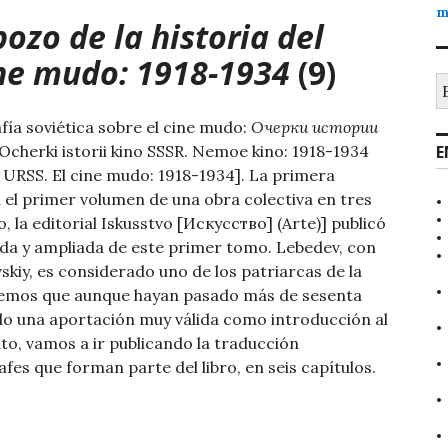
m
bozo de la historia del
cine mudo: 1918-1934
(9)
B
fía soviética sobre el cine mudo:
Очерки истории
Ocherki istorii kino SSSR. Nemoe kino: 1918-1934
E
la URSS. El cine mudo: 1918-1934]. La primera
a el primer volumen de una obra colectiva en tres
o, la editorial Iskusstvo [Искусство] (Arte)] publicó
ada y ampliada de este primer tomo. Lebedev, con
kiy, es considerado uno de los patriarcas de la
reemos que aunque hayan pasado más de sesenta
ndo una aportación muy válida como introducción al
to, vamos a ir publicando la traducción
fes que forman parte del libro, en seis capítulos.