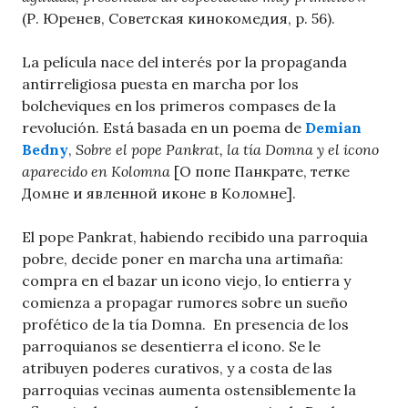
(Р. Юренев, Советская кинокомедия, p. 56).
La película nace del interés por la propaganda
antirreligiosa puesta en marcha por los
bolcheviques en los primeros compases de la
revolución. Está basada en un poema de
Demian
Bedny
,
Sobre el pope Pankrat, la tía Domna y el icono
aparecido en Kolomna
[О попе Панкрате, тетке
Домне и явленной иконе в Коломне].
El pope Pankrat, habiendo recibido una parroquia
pobre, decide poner en marcha una artimaña:
compra en el bazar un icono viejo, lo entierra y
comienza a propagar rumores sobre un sueño
profético de la tía Domna. En presencia de los
parroquianos se desentierra el icono. Se le
atribuyen poderes curativos, y a costa de las
parroquias vecinas aumenta ostensiblemente la