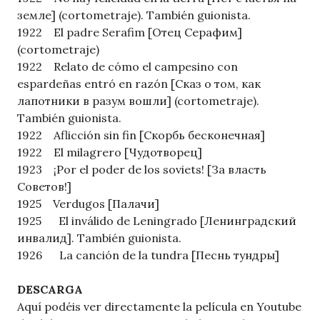
земле] (cortometraje). También guionista.
1922 El padre Serafim [Отец Серафим]
(cortometraje)
1922 Relato de cómo el campesino con
espardeñas entró en razón [Сказ о том, как
лапотники в разум вошли] (cortometraje).
También guionista.
1922 Aflicción sin fin [Скорбь бесконечная]
1922 El milagrero [Чудотворец]
1923 ¡Por el poder de los soviets! [За власть
Советов!]
1925 Verdugos [Палачи]
1925 El inválido de Leningrado [Ленинградский
инвалид]. También guionista.
1926 La canción de la tundra [Песнь тундры]
DESCARGA
Aquí podéis ver directamente la película en Youtube