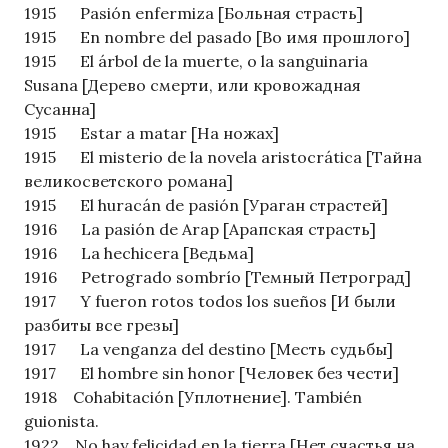
1915 Pasión enfermiza [Больная страсть]
1915 En nombre del pasado [Во имя прошлого]
1915 El árbol de la muerte, o la sanguinaria
Susana [Дерево смерти, или кровожадная
Сусанна]
1915 Estar a matar [На ножах]
1915 El misterio de la novela aristocrática [Тайна
великосветского романа]
1915 El huracán de pasión [Ураган страстей]
1916 La pasión de Arap [Арапская страсть]
1916 La hechicera [Ведьма]
1916 Petrogrado sombrío [Темный Петроград]
1917 Y fueron rotos todos los sueños [И были
разбиты все грезы]
1917 La venganza del destino [Месть судьбы]
1917 El hombre sin honor [Человек без чести]
1918 Cohabitación [Уплотнение]. También
guionista.
1922 No hay felicidad en la tierra [Нет счастья на