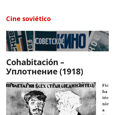
Skip
to
content
Cine soviético
Cohabitación –
Уплотнение (1918)
Fic
ha
téc
nic
a