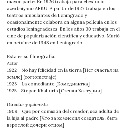
mayor parte. En 1926 trabaja para el estudio
azerbaiyano AFKU. A partir de 1927 trabaja en los
teatros ambulantes de Leningrado y
ocasionalmente colabora en alguna película en los
estudios leningradeses. En los años 30 trabaja en el
cine de popularización científica y educativo. Murió
en octubre de 1948 en Leningrado.
Esta es su filmografía:
Actor
1922 No hay felicidad en la tierra [Нет счастья на
земле] (cortometraje)
1923 La comediante [Комедиантка]
1925 Stepan Khalturin [Степан Халтурин]
Director y guionista
1909 Que por comisión del creador, sea adulta de
la hija al padre [Что за комиссия создатель, быть
взрослой дочери отцом]