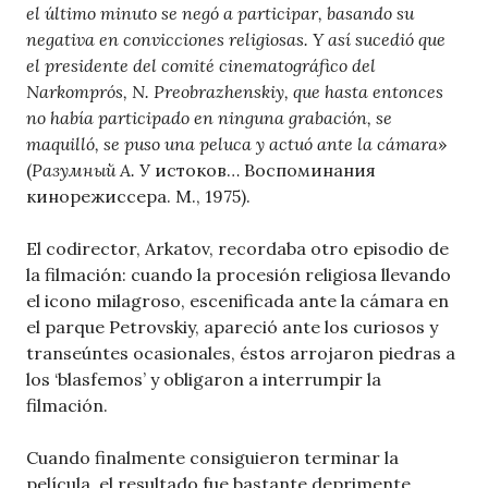
el último minuto se negó a participar, basando su
negativa en convicciones religiosas. Y así sucedió que
el presidente del comité cinematográfico del
Narkomprós, N. Preobrazhenskiy, que hasta entonces
no había participado en ninguna grabación, se
maquilló, se puso una peluca y actuó ante la cámara
»
(
Разумный А.
У истоков… Воспоминания
кинорежиссера. М., 1975).
El codirector, Arkatov, recordaba otro episodio de
la filmación: cuando la procesión religiosa llevando
el icono milagroso, escenificada ante la cámara en
el parque Petrovskiy, apareció ante los curiosos y
transeúntes ocasionales, éstos arrojaron piedras a
los ‘blasfemos’ y obligaron a interrumpir la
filmación.
Cuando finalmente consiguieron terminar la
película, el resultado fue bastante deprimente,