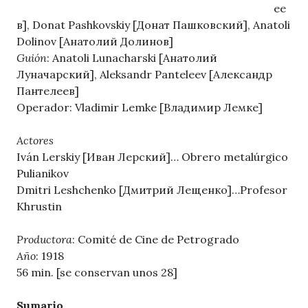
ее
в], Donat Pashkovskiy [Донат Пашковский], Anatoli
Dolinov [Анатолий Долинов]
Guión
: Anatoli Lunacharski [Анатолий
Луначарский], Aleksandr Panteleev [Александр
Пантелеев]
Operador: Vladimir Lemke [Владимир Лемке]
Actores
Iván Lerskiy [Иван Лерский]… Obrero metalúrgico
Pulianikov
Dmitri Leshchenko [Дмитрий Лещенко]…Profesor
Khrustin
Productora
: Comité de Cine de Petrogrado
Año
: 1918
56 min. [se conservan unos 28]
Sumario