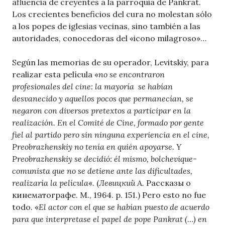
afluencia de creyentes a la parroquia de Pankrat.
Los crecientes beneficios del cura no molestan sólo
a los popes de iglesias vecinas, sino también a las
autoridades, conocedoras del «icono milagroso»…
Según las memorias de su operador, Levitskiy, para
realizar esta película «
no se encontraron
profesionales del cine: la mayoría se habían
desvanecido y aquellos pocos que permanecían, se
negaron con diversos pretextos a participar en la
realización. En el Comité de Cine, formado por gente
fiel al partido pero sin ninguna experiencia en el cine,
Preobrazhenskiy no tenía en quién apoyarse. Y
Preobrazhenskiy se decidió: él mismo, bolchevique-
comunista que no se detiene ante las dificultades,
realizaría la película
«. (
Левицкий А.
Рассказы о
кинематографе. М., 1964. p. 151.) Pero esto no fue
todo. «
El actor con el que se habían puesto de acuerdo
para que interpretase el papel de pope Pankrat (…) en