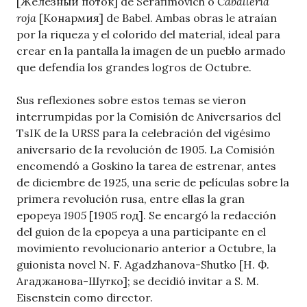
[Железный поток] de Serafimovich o
Caballería
roja
[Конармия] de Babel. Ambas obras le atraían
por la riqueza y el colorido del material, ideal para
crear en la pantalla la imagen de un pueblo armado
que defendía los grandes logros de Octubre.
Sus reflexiones sobre estos temas se vieron
interrumpidas por la Comisión de Aniversarios del
TsIK de la URSS para la celebración del vigésimo
aniversario de la revolución de 1905. La Comisión
encomendó a Goskino la tarea de estrenar, antes
de diciembre de 1925, una serie de películas sobre la
primera revolución rusa, entre ellas la gran
epopeya
1905
[1905 год]. Se encargó la redacción
del guion de la epopeya a una participante en el
movimiento revolucionario anterior a Octubre, la
guionista novel N. F. Agadzhanova-Shutko [Н. Ф.
Агаджановa-Шутко]; se decidió invitar a S. M.
Eisenstein como director.