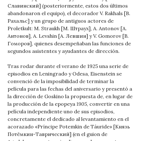
Славинский] (posteriormente, estos dos últimos
abandonaron el equipo), el decorador V. Rakhals [В.
Рахальс] y un grupo de antiguos actores de
Proletkult: M. Straukh [М. Штраух], A. Antonov [А.
Антонов], A. Levshin [А. Левшин] y V. Gomorov [В.
Гоморов], quienes desempeñaban las funciones de
segundos asistentes y ayudantes de dirección.
Tras rodar durante el verano de 1925 una serie de
episodios en Leningrado y Odesa, Eisenstein se
convenció de la imposibilidad de terminar la
película para las fechas del aniversario y presentó a
la dirección de Goskino la propuesta de, en lugar de
la producción de la epopeya
1905
, convertir en una
película independiente uno de sus episodios,
concretamente el dedicado al levantamiento en el
acorazado «Príncipe Potemkin de Táuride» [Князь
Потёмкин-Таврический] (en el guion de