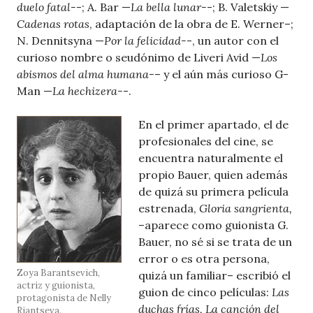
duelo fatal-
-; A. Bar —
La bella lunar-
-; B. Valetskiy —
Cadenas rotas
, adaptación de la obra de E. Werner–;
N. Dennitsyna —
Por la felicidad-
-, un autor con el
curioso nombre o seudónimo de Liveri Avid —
Los
abismos del alma humana-
– y el aún más curioso G-
Man —
La hechizera-
-.
En el primer apartado, el de
profesionales del cine, se
encuentra naturalmente el
propio Bauer, quien además
de quizá su primera película
estrenada,
Gloria sangrienta,
–aparece como guionista G.
Bauer, no sé si se trata de un
error o es otra persona,
Zoya Barantsevich,
quizá un familiar– escribió el
actriz y guionista,
guion de cinco películas:
Las
protagonista de Nelly
duchas frías, La canción del
Riantseva.