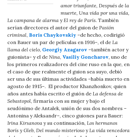
amor triunfante, Después de la
muerte, Una vida por una vida,
La campana de alarma
y
El rey de París
. También
serían directores el autor del guion de
Pasión
criminal
,
Borís Chaykovskiy
–de hecho, codirigió
con Bauer un par de películas en 1916–, el de
La
llama del cielo
,
Georgiy Azagarov
–también actor y
guionista– y el de
Nina
,
Vasiliy Goncharov
, uno de
los primeros realizadores del cine ruso en la que, en
el caso de que realmente el guion sea suyo, debió
ser una de sus últimas actividades –había muerto en
agosto de 1915–. El productor Khanzhonkov, quien
años antes había escrito el guión de
La defensa de
Sebastopol
, firmaría con su mujer y bajo el
seudónimo de Antalek, unión de sus dos nombres –
Antonina y Aleksandr–, cinco guiones para Bauer:
Irina Kirsanova
y su continuación,
Los hermanos
Borís y Gleb
,
Del mundo misterioso
y
La vida vencedora