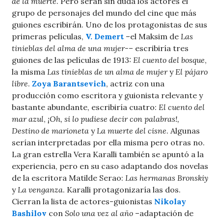
de la muerte
. Pero serán sin duda los actores el
grupo de personajes del mundo del cine que más
guiones escribirán. Uno de los protagonistas de sus
primeras películas,
V. Demert
–el Maksim de
Las
tinieblas del alma de una mujer-
– escribiría tres
guiones de las películas de 1913:
El cuento del bosque
,
la misma
Las tinieblas de un alma de mujer
y
El pájaro
libre
.
Zoya Barantsevich
, actriz con una
producción como escritora y guionista relevante y
bastante abundante, escribiría cuatro:
El cuento del
mar azul
,
¡Oh, si lo pudiese decir con palabras!,
Destino de marioneta
y
La muerte del cisne
. Algunas
serían interpretadas por ella misma pero otras no.
La gran estrella Vera Karalli también se apuntó a la
experiencia, pero en su caso adaptando dos novelas
de la escritora Matilde Serao:
Las hermanas Bronskiy
y
La venganza
. Karalli protagonizaría las dos.
Cierran la lista de actores-guionistas
Nikolay
Bashilov
con
Solo una vez al año
–adaptación de