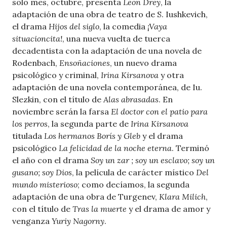
solo mes, octubre, presenta
Leon Drey
, la
adaptación de una obra de teatro de S. Iushkevich,
el drama
Hijos del siglo
, la comedia
¡Vaya
situacioncita!
, una nueva vuelta de tuerca
decadentista con la adaptación de una novela de
Rodenbach,
Ensoñaciones
, un nuevo drama
psicológico y criminal,
Irina Kirsanova
y otra
adaptación de una novela contemporánea, de Iu.
Slezkin, con el título de
Alas abrasadas
. En
noviembre serán la farsa
El doctor con el patio para
los perros
, la segunda parte de
Irina Kirsanova
titulada
Los hermanos Borís y Gleb
y el drama
psicológico
La felicidad de la noche eterna
. Terminó
el año con el drama
Soy un zar ; soy un esclavo; soy un
gusano; soy Dios
, la película de carácter místico
Del
mundo misterioso
; como decíamos, la segunda
adaptación de una obra de Turgenev,
Klara Milich
,
con el título de
Tras la muerte
y el drama de amor y
venganza
Yuriy Nagorny
.