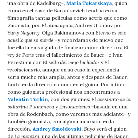
una obra de Kadelburg–,
María Tokarskaya
, quien
como en el caso de Barantsevich tendría en su
filmografía tantas películas como actriz que como
guionista, por
El alma ajena
, Andrey Gromov por
Yuriy Nagorny
, Olga Rakhmanova con
Eterno es solo
aquello que se pierde
–y recordamos de nuevo que
fue ella la encargada de finalizar como directora
El
rey de París
tras el fallecimiento de Bauer– e Iván
Perestiani con
El sello del viejo luchador
y
El
revolucionario
, aunque en su caso la experiencia
sería mucho más amplia, antes y después de Bauer,
tanto en la dirección como en el guion. Por último
como guionista profesional nos encontramos a
Valentin Turkin
, con dos guiones:
El asesinato de la
bailarina Plameneva
y
Ensoñaciones
–basada en una
obra de Rodenbach, como veremos más adelante– y
también guionista, con alguna incursión en la
dirección,
Andrey Smoldovski
. Suyo será el guion
de
La mentira
, una de las últimas películas de Bauer.