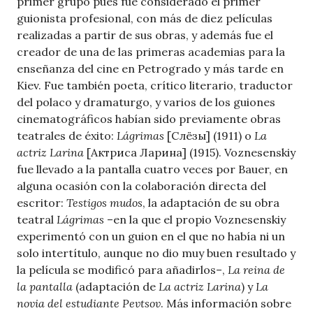
primer grupo pues fue considerado el primer
guionista profesional, con más de diez películas
realizadas a partir de sus obras, y además fue el
creador de una de las primeras academias para la
enseñanza del cine en Petrogrado y más tarde en
Kiev. Fue también poeta, crítico literario, traductor
del polaco y dramaturgo, y varios de los guiones
cinematográficos habían sido previamente obras
teatrales de éxito:
Lágrimas
[Слёзы] (1911) o
La
actriz Larina
[Актриса Ларина] (1915). Voznesenskiy
fue llevado a la pantalla cuatro veces por Bauer, en
alguna ocasión con la colaboración directa del
escritor:
Testigos mudos
, la adaptación de su obra
teatral
Lágrimas
–en la que el propio Voznesenskiy
experimentó con un guion en el que no había ni un
solo intertítulo, aunque no dio muy buen resultado y
la película se modificó para añadirlos–,
La reina de
la pantalla
(adaptación de
La actriz Larina
) y
La
novia del estudiante Pevtsov
. Más información sobre