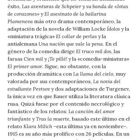
éxito,
Las aventuras de Schpeier y su banda de «Jotas
de corazones»
y
El asesinato de la bailarina
Plameneva
más otro drama contemporáneo, la
adaptación de la novela de William Locke
Ídolos
y la
«miniatura trágica»
El collar de perlas
y la
antialemana
Una nación que vale la pena
. En el
género de la comedia dirige
El truco mil dos
, las
farsas
Cien mil
y
¡Te pillé!
y la «comedia-miniatura»
El primer amor
. Sigue, no obstante, con la
producción dramática con
La llama del cielo
, muy
valorada por sus contemporáneos,
La novia del
estudiante Pevtsov
y dos adaptaciones de Turgenev,
la única vez en que Bauer utiliza la literatura clásica
rusa. Quizá fuese por el contenido necrológico y
fantástico de los relatos:
La canción del amor
triunfante
y
Tras la muerte
, basado este último en el
relato
Klara Milich
–esta última ya en noviembre–.
1915 es su año más prolífico con 26 películas. En un