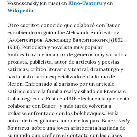
Voznesenskiy (en ruso) en
Kino-Teatr.ru
y en
Wikipedia
.
Otro escritor conocido que colaboró con Bauer
escribiendo un guión fue Aleksandr Amfiteatrov
[Амфитеатров, Александр Валентинович] (1862-
1938). Periodista y novelista muy popular,
Amfiteatrov fue un autor de géneros muy variados:
prosista, publicista, autor de artículos y poesías
satíricas, crítico literario y teatral, dramaturgo y
hasta historiador especializado en la Roma de
Nerón. Enfrentado al zarismo por un artículo
satírico sobre la familia real y exiliado en Francia e
Italia, regresó a Rusia en 1916 –fecha en la que debió
colaborar con Bauer– y más tarde volvería a
exiliarse enfrentado con los bolcheviques. Sería
autor de tres guiones, uno de ellos para Bauer:
Nelly
Raintseva
, sobre una joven aristócrata hastiada de
su mundo que prefiere el contacto con las clases