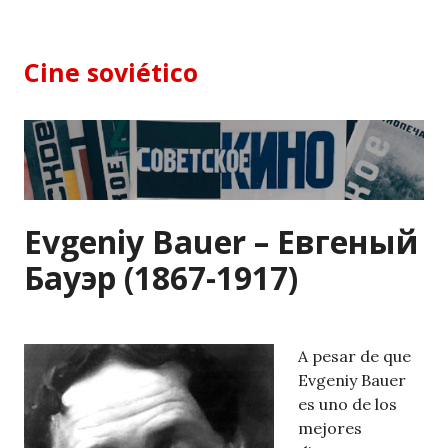
Skip
to
content
Cine soviético
Evgeniy Bauer – Евгеный
Бауэр (1867-1917)
A pesar de que
Evgeniy Bauer
es uno de los
mejores